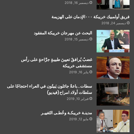
ديسمبر 16, 2018
فريق أولمبيك خريبكة ٠٠٠الإدمان على الهزيمة
ديسمبر 24, 2018
البحث عن مهرجان خريبكة المفقود
ديسمبر 15, 2018
غضبٌ يُرافقُ تعيينَ طبيبةٍ جرَّاحةٍ على رأس
مستشفى خريبكة
يناير 16, 2019
سطات…باعةٌ جائلون يَبيتُون في العراء احتجاجًا على
سلطات أولاد امراح(فيديو)
فبراير 10, 2019
مدينـة خريبكـة وخُطـى التَغييـر
مايو 12, 2019