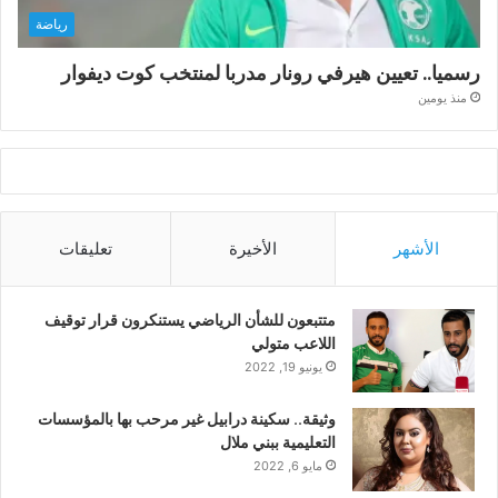
رياضة
رسميا.. تعيين هيرفي رونار مدربا لمنتخب كوت ديفوار
منذ يومين
الأشهر
الأخيرة
تعليقات
متتبعون للشأن الرياضي يستنكرون قرار توقيف
اللاعب متولي
يونيو 19, 2022
وثيقة.. سكينة درابيل غير مرحب بها بالمؤسسات
التعليمية ببني ملال
مايو 6, 2022