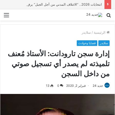
انتخابات 2026.. “الائتلاف المدني من أجل الجبل” يرفع عشرة مطالب أمام الأحزاب لإنصاف المناطق الجبلية
بحث
الق
عن
الرئيسية
/
سلايدر
سلايدر
قضايا وحوادث
إدارة سجن تارودانت: الأستاذ مُعنف
تلميذته لم يصدر أي تسجيل صوتي
من داخل السجن
جديد 24
فبراير 2, 2020
0
13