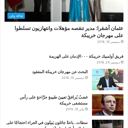
ثقافة وفن
عثمان أشقرا: مدير تنقصه مؤهلات وانتهازيون تسلطوا
على مهرجان خريبكة
ديسمبر 16, 2018
فريق أولمبيك خريبكة ٠٠٠الإدمان على الهزيمة
ديسمبر 24, 2018
البحث عن مهرجان خريبكة المفقود
ديسمبر 15, 2018
غضبٌ يُرافقُ تعيينَ طبيبةٍ جرَّاحةٍ على رأس
مستشفى خريبكة
يناير 16, 2019
سطات…باعةٌ جائلون يَبيتُون في العراء احتجاجًا على