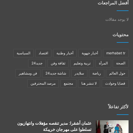
أفضل المراجعات
لا يوجد مقالات
محتويات
merhabet tr
أخبار جهوية
أخبار وطنية
اقتصاد
السياسية
الصحة
المرأة
تربية وتعليم
ثقافة وفن
جديد24
حول العالم
رياضة
سلايدر
شاشة جديد24
فن ومشاهير
قضايا وحوادث
لا تنشر هنا
مجتمع
مرصد المحترفين
لأكثر تفاعلاً
عثمان أشقرا: مدير تنقصه مؤهلات وانتهازيون
تسلطوا على مهرجان خريبكة