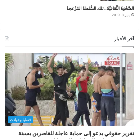
اَلصَّحْوَةُ الثَّقافيَّةُ…تلك السُّلطةُ المُزْعجةُ
يناير 3, 2019
آخر الأخبار
قضايا وحوادث
تقرير حقوقي يدعو إلى حماية عاجلة للقاصرين بسبتة