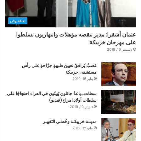
ثقافة وفن
عثمان أشقرا: مدير تنقصه مؤهلات وانتهازيون تسلطوا
على مهرجان خريبكة
ديسمبر 16, 2018
غضبٌ يُرافقُ تعيينَ طبيبةٍ جرَّاحةٍ على رأس
مستشفى خريبكة
يناير 16, 2019
سطات…باعةٌ جائلون يَبيتُون في العراء احتجاجًا على
سلطات أولاد امراح(فيديو)
فبراير 10, 2019
مدينـة خريبكـة وخُطـى التَغييـر
مايو 12, 2019