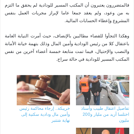
فالمتضررون يعتبرون أن المكتب المسير للودادية لم يحقق ما التزم
به من وعود، ولم يعقد جمعا عاما لإبراز مجريات العمل بنفس
المشروع وإعطاء الحسابات المالية.
وهكذا التجأوا للقضاء مطالبين بالإنصاف، حيث أمرت النيابة العامة
باعتقال كلا من رئيس الودادية وأمين المال وذلك بتهمة خيانة الأمانة
والنصب والإحتيال، فيما تمت متابعة خمسة أعضاء آخرين من نفس
المكتب المسير للودادية في حالة سراح.
تفاصيل اعتقال طبيب وأستاذ
خريبكة.. إرجاء محاكمة رئيس
اختلسا أزيد من مليار و200
وأمين مال ودادية سكنية إلى
مليون
نهاية شتنبر