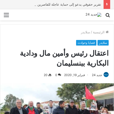
تقرير حقوقي يدعو إلى حماية عاجلة للقاصرين بسبتة ويحذر من تصاعد المخاطر والاستغلال
بحث
الق
عن
الرئيسية
/
سلايدر
سلايدر
قضايا وحوادث
اعتقال رئيس وأمين مال ودادية
البكارية ببنسليمان
جديد 24
فبراير 19, 2020
0
20