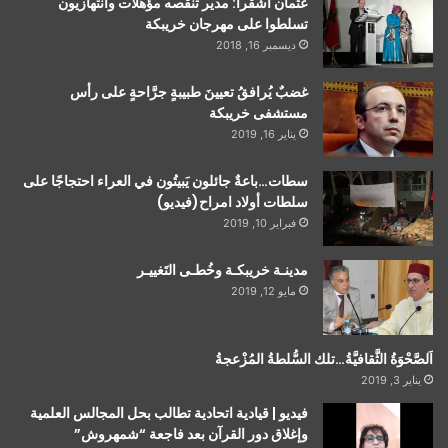
عثمان أشقرا: مدير تنقصه مؤهلات وانتهازيون
تسلطوا على مهرجان خريبكة
ديسمبر 16, 2018
غضبٌ يُرافقُ تعيينَ طبيبةٍ جرَّاحةٍ على رأس
مستشفى خريبكة
يناير 16, 2019
سطات…باعةٌ جائلون يَبيتُون في العراء احتجاجًا على
سلطات أولاد امراح(فيديو)
فبراير 10, 2019
مدينـة خريبكـة وخُطـى التَغييـر
مايو 12, 2019
اَلصَّحْوَةُ الثَّقافيَّةُ…تلك السُّلطةُ المُزْعجةُ
يناير 3, 2019
فيديو | قيادية اتحادية تطالب بحل المجالس العلمية
وإغلاق دور القرآن بعد فاجعة “شمهروش”