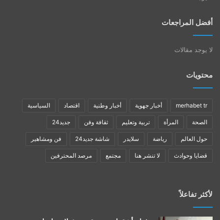
أفضل المراجعات
لا يوجد مقالات
محتويات
merhabet tr
أخبار جهوية
أخبار وطنية
اقتصاد
السياسية
الصحة
المرأة
تربية وتعليم
ثقافة وفن
جديد24
حول العالم
رياضة
سلايدر
شاشة جديد24
فن ومشاهير
قضايا وحوادث
لا تنشر هنا
مجتمع
مرصد المحترفين
لأكثر تفاعلاً