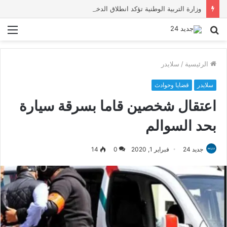
وزارة التربية الوطنية تؤكد انطلاق الدخول المدرسي 2026-2027 في موعده الرسمي
بحث
الق
عن
الرئيسية
/
سلايدر
سلايدر
قضايا وحوادث
اعتقال شخصين قاما بسرقة سيارة
بحد السوالم
جديد 24
فبراير 1, 2020
0
14