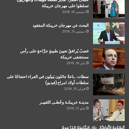
تسلطوا على مهرجان خريبكة
ديسمبر 16, 2018
البحث عن مهرجان خريبكة المفقود
ديسمبر 15, 2018
غضبٌ يُرافقُ تعيينَ طبيبةٍ جرَّاحةٍ على رأس
مستشفى خريبكة
يناير 16, 2019
سطات…باعةٌ جائلون يَبيتُون في العراء احتجاجًا على
سلطات أولاد امراح(فيديو)
فبراير 10, 2019
مدينـة خريبكـة وخُطـى التَغييـر
مايو 12, 2019
اَلصَّحْوَةُ الثَّقافيَّةُ…تلك السُّلطةُ المُزْعجةُ