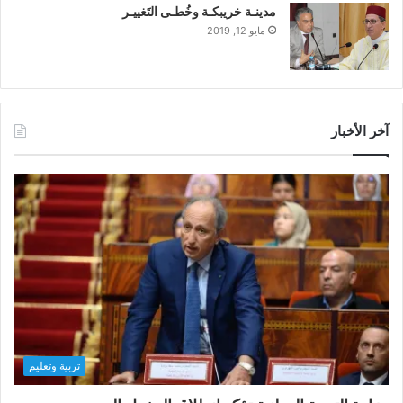
مدينـة خريبكـة وخُطـى التَغييـر
مايو 12, 2019
آخر الأخبار
تربية وتعليم