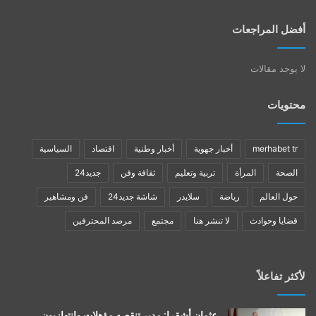
أفضل المراجعات
لا يوجد مقالات
محتويات
merhabet tr
أخبار جهوية
أخبار وطنية
اقتصاد
السياسية
الصحة
المرأة
تربية وتعليم
ثقافة وفن
جديد24
حول العالم
رياضة
سلايدر
شاشة جديد24
فن ومشاهير
قضايا وحوادث
لا تنشر هنا
مجتمع
مرصد المحترفين
لأكثر تفاعلاً
عثمان أشقرا: مدير تنقصه مؤهلات وانتهازيون