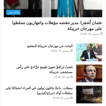
ثقافة وفن
عثمان أشقرا: مدير تنقصه مؤهلات وانتهازيون تسلطوا
على مهرجان خريبكة
ديسمبر 16, 2018
البحث عن مهرجان خريبكة المفقود
ديسمبر 15, 2018
غضبٌ يُرافقُ تعيينَ طبيبةٍ جرَّاحةٍ على رأس
مستشفى خريبكة
يناير 16, 2019
سطات…باعةٌ جائلون يَبيتُون في العراء احتجاجًا على
سلطات أولاد امراح(فيديو)
فبراير 10, 2019