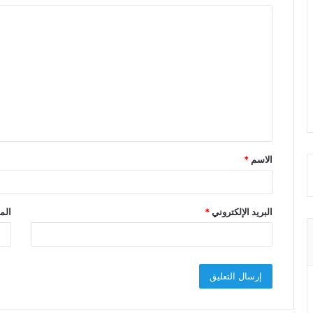
ا
ل
ت
ع
ل
ي
ق
الاسم
*
*
البريد الإلكتروني
*
الم