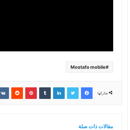
Mostafa mobile
فيسبوك
تويتر
لينكدإن
بينتيريست
شاركها
مقالات ذات صلة