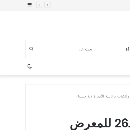
إضافة
عمود
جانبي
بحث
أة
عن
الوضع
المظلم
البيضاء..افتتاح الدورة الـ26 للمعرض