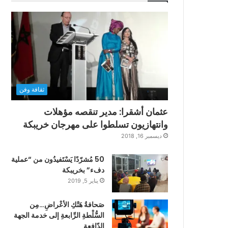
ثقافة وفن
عثمان أشقرا: مدير تنقصه مؤهلات
وانتهازيون تسلطوا على مهرجان خريبكة
ديسمبر 16, 2018
50 مُشرّدًا يَسْتَفيدُون من “عملية
دفء” بخريبكة
يناير 5, 2019
صَحافةُ هَتْكِ الأعْراضِ…مِن
السُّلْطةِ الرِّابعةِ إلى خدمة الجهة
الدّافعةِ