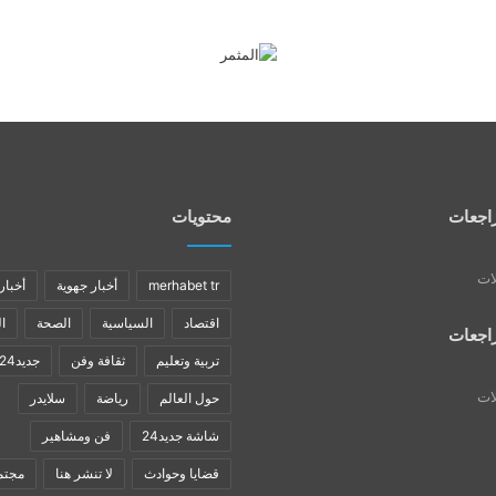
اجعات
محتويات
لات
merhabet tr
أخبار جهوية
أخبار
اقتصاد
السياسية
الصحة
ا
اجعات
تربية وتعليم
ثقافة وفن
جديد24
لات
حول العالم
رياضة
سلايدر
شاشة جديد24
فن ومشاهير
قضايا وحوادث
لا تنشر هنا
مجتم