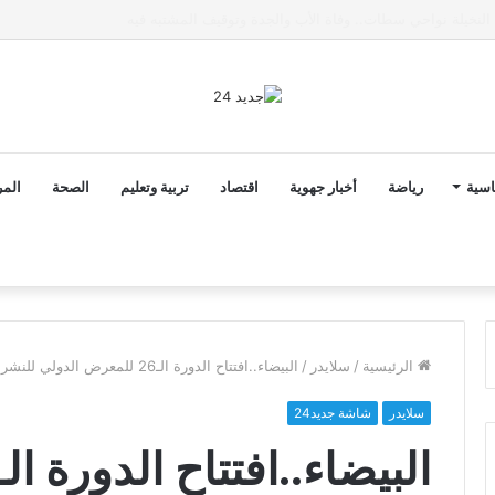
ى خط تعرض شاب لتهديد من فرد القوات العمومية
اسية
رياضة
أخبار جهوية
اقتصاد
تربية وتعليم
الصحة
المر
الرئيسية
/
سلايدر
/
البيضاء..افتتاح الدورة الـ26 للمعرض الدولي للنشر والكتاب برئاسة الأميرة لالة حسناء
سلايدر
شاشة جديد24