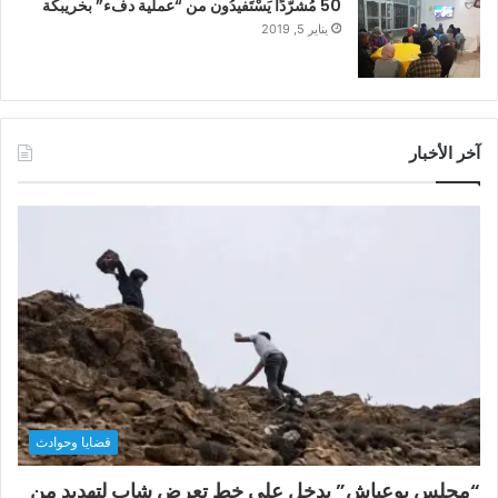
50 مُشرّدًا يَسْتَفيدُون من “عملية دفء” بخريبكة
يناير 5, 2019
آخر الأخبار
قضايا وحوادث
“مجلس بوعياش” يدخل على خط تعرض شاب لتهديد من