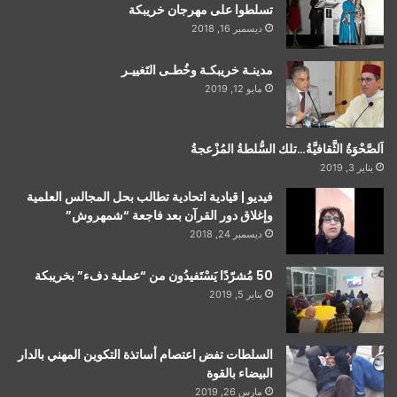
تسلطوا على مهرجان خريبكة
ديسمبر 16, 2018
مدينـة خريبكـة وخُطـى التَغييـر
مايو 12, 2019
اَلصَّحْوَةُ الثَّقافيَّةُ…تلك السُّلطةُ المُزْعجةُ
يناير 3, 2019
فيديو | قيادية اتحادية تطالب بحل المجالس العلمية
وإغلاق دور القرآن بعد فاجعة “شمهروش”
ديسمبر 24, 2018
50 مُشرّدًا يَسْتَفيدُون من “عملية دفء” بخريبكة
يناير 5, 2019
السلطات تفض اعتصام أساتذة التكوين المهني بالدار
البيضاء بالقوة
مارس 26, 2019