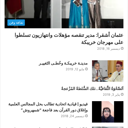
ثقافة وفن
عثمان أشقرا: مدير تنقصه مؤهلات وانتهازيون تسلطوا
على مهرجان خريبكة
ديسمبر 16, 2018
مدينـة خريبكـة وخُطـى التَغييـر
مايو 12, 2019
اَلصَّحْوَةُ الثَّقافيَّةُ…تلك السُّلطةُ المُزْعجةُ
يناير 3, 2019
فيديو | قيادية اتحادية تطالب بحل المجالس العلمية
وإغلاق دور القرآن بعد فاجعة “شمهروش”
ديسمبر 24, 2018