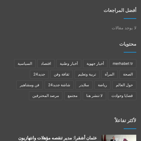
أفضل المراجعات
لا يوجد مقالات
محتويات
merhabet tr
أخبار جهوية
أخبار وطنية
اقتصاد
السياسية
الصحة
المرأة
تربية وتعليم
ثقافة وفن
جديد24
حول العالم
رياضة
سلايدر
شاشة جديد24
فن ومشاهير
قضايا وحوادث
لا تنشر هنا
مجتمع
مرصد المحترفين
لأكثر تفاعلاً
عثمان أشقرا: مدير تنقصه مؤهلات وانتهازيون