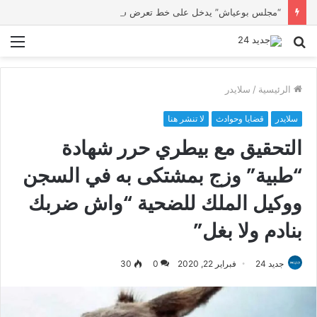
“مجلس بوعياش” يدخل على خط تعرض شاب لتهديد من فرد القوات العمومية
بحث
الق
عن
الرئيسية
/
سلايدر
سلايدر
قضايا وحوادث
لا تنشر هنا
التحقيق مع بيطري حرر شهادة
“طبية” وزج بمشتكى به في السجن
ووكيل الملك للضحية “واش ضربك
بنادم ولا بغل”
جديد 24
فبراير 22, 2020
0
30