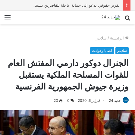
تقرير حقوقي يدعو إلى حماية عاجلة للقاصرين بسبتة ويحذر من تصاعد المخاطر والاستغلال
بحث
الق
عن
الرئيسية
/
سلايدر
سلايدر
قضايا وحوادث
الجنرال دوكور دارمي المفتش العام
للقوات المسلحة الملكية يستقبل
وزيرة جيوش الجمهورية الفرنسية
جديد 24
فبراير 6, 2020
0
23