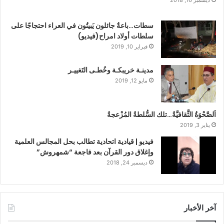
ديسمبر 16, 2018
سطات…باعةٌ جائلون يَبيتُون في العراء احتجاجًا على
سلطات أولاد امراح(فيديو)
فبراير 10, 2019
مدينـة خريبكـة وخُطـى التَغييـر
مايو 12, 2019
اَلصَّحْوَةُ الثَّقافيَّةُ…تلك السُّلطةُ المُزْعجةُ
يناير 3, 2019
فيديو | قيادية اتحادية تطالب بحل المجالس العلمية
وإغلاق دور القرآن بعد فاجعة “شمهروش”
ديسمبر 24, 2018
آخر الأخبار