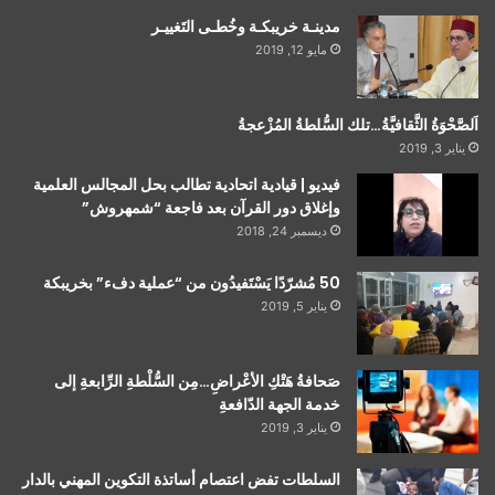
مدينـة خريبكـة وخُطـى التَغييـر
مايو 12, 2019
اَلصَّحْوَةُ الثَّقافيَّةُ…تلك السُّلطةُ المُزْعجةُ
يناير 3, 2019
فيديو | قيادية اتحادية تطالب بحل المجالس العلمية
وإغلاق دور القرآن بعد فاجعة “شمهروش”
ديسمبر 24, 2018
50 مُشرّدًا يَسْتَفيدُون من “عملية دفء” بخريبكة
يناير 5, 2019
صَحافةُ هَتْكِ الأعْراضِ…مِن السُّلْطةِ الرِّابعةِ إلى
خدمة الجهة الدّافعةِ
يناير 3, 2019
السلطات تفض اعتصام أساتذة التكوين المهني بالدار