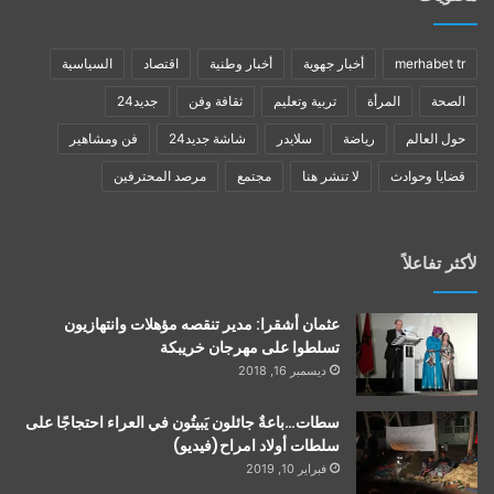
merhabet tr
أخبار جهوية
أخبار وطنية
اقتصاد
السياسية
الصحة
المرأة
تربية وتعليم
ثقافة وفن
جديد24
حول العالم
رياضة
سلايدر
شاشة جديد24
فن ومشاهير
قضايا وحوادث
لا تنشر هنا
مجتمع
مرصد المحترفين
لأكثر تفاعلاً
عثمان أشقرا: مدير تنقصه مؤهلات وانتهازيون
تسلطوا على مهرجان خريبكة
ديسمبر 16, 2018
سطات…باعةٌ جائلون يَبيتُون في العراء احتجاجًا على
سلطات أولاد امراح(فيديو)
فبراير 10, 2019