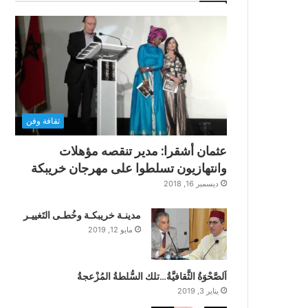
ثقافة وفن
عثمان أشقرا: مدير تنقصه مؤهلات
وانتهازيون تسلطوا على مهرجان خريبكة
ديسمبر 16, 2018
مدينـة خريبكـة وخُطـى التَغييـر
مايو 12, 2019
اَلصَّحْوَةُ الثَّقافيَّةُ…تلك السُّلطةُ المُزْعجةُ
يناير 3, 2019