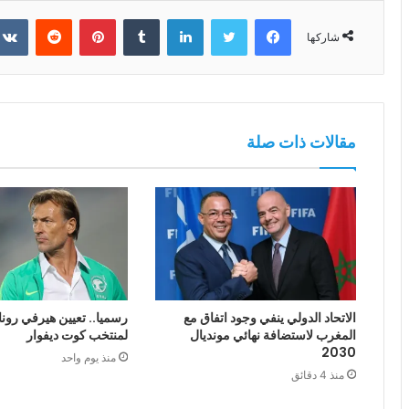
فيسبوك
تويتر
لينكدإن
بينتيريست
شاركها
مقالات ذات صلة
الاتحاد الدولي ينفي وجود اتفاق مع
رسميا.. تعيين هيرفي رونا
المغرب لاستضافة نهائي مونديال
لمنتخب كوت ديفوار
2030
منذ يوم واحد
منذ 4 دقائق