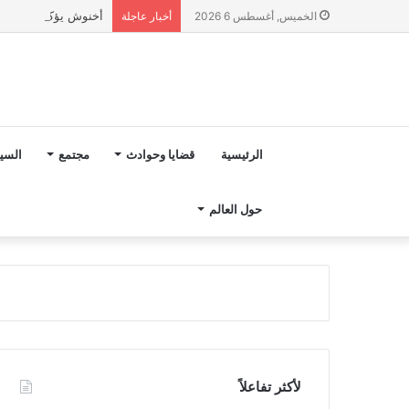
أخنوش يؤكد في المذكرة التوجيهية حول ميزانية 027
الخميس, أغسطس 6 2026
أخبار عاجلة
الرئيسية
قضايا وحوادث
مجتمع
السي
حول العالم
لأكثر تفاعلاً