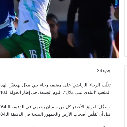
جديد24
تغلَّب الرجاء الرياضي على مضيفه رجاء بني ملال بهدفيْن لهد
الملعب “البلدي لبني ملال”، اليوم الجمعة، في إطار الجولة الـ16 من “البطولة الاحترافية”.
قبل أن يُقلِّص أصحاب الأرض والجمهور النتيجة في الدقيقة الـ84′ عبر ضربة جزاء انبرى لها ياسين الصالحي بنجاح.