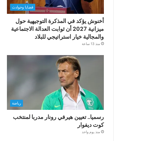
قضايا وحوادث
أخنوش يؤكد في المذكرة التوجيهية حول
ميزانية 2027 أن ثوابت العدالة الاجتماعية
والمجالية خيار استراتيجي للبلاد
منذ 13 ساعة
رياضة
رسميا.. تعيين هيرفي رونار مدربا لمنتخب
كوت ديفوار
منذ يوم واحد