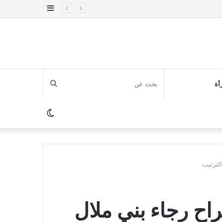
إضافة
عمود
جانبي
بحث
أة
عن
الوضع
المظلم
لترتيب
اح رجاء بني ملال