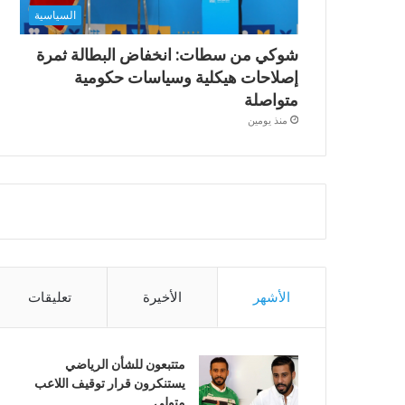
السياسية
شوكي من سطات: انخفاض البطالة ثمرة
إصلاحات هيكلية وسياسات حكومية
متواصلة
منذ يومين
الأشهر
الأخيرة
تعليقات
متتبعون للشأن الرياضي
يستنكرون قرار توقيف اللاعب
متولي