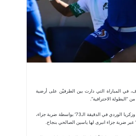
ف، في المباراة التي دارت بين الطرفيْن على أرضية
وسجَّل للفريق الأخضر كل من سفيان رحيمي في الدقيقة الـ64′ وزكريا الوردي في الدقيقة الـ73′ بواسطة ضربة جزاء،