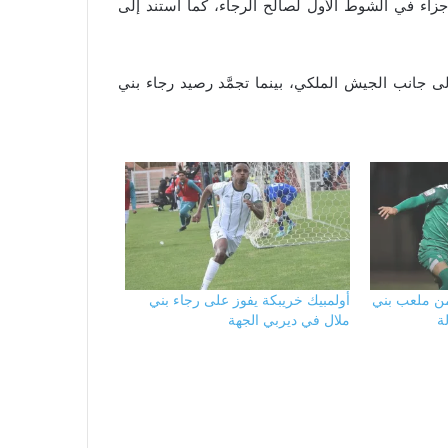
ة جزاء في الشوط الأول لصالح الرجاء، كما استند إلى
التحق الرجاء بالمرتبة الرابعة برصيد 28 نقطة إلى جانب الجيش الملكي، بينما تجمَّد رصيد رجاء بني
من ملعب بني
أولمبيك خريبكة يفوز على رجاء بني
ة
ملال في ديربي الجهة