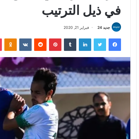
في ذيل الترتيب
جديد 24
فبراير 21, 2020
فيسبوك
تويتر
لينكدإن
بينتيريست
iki