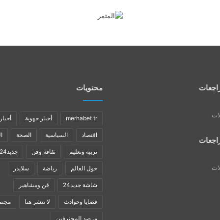
اجعات
محتويات
لات
merhabet tr
أخبار جهوية
أخبار
اقتصاد
السياسية
الصحة
ا
اجعات
تربية وتعليم
ثقافة وفن
جديد24
لات
حول العالم
رياضة
سلايدر
شاشة جديد24
فن ومشاهير
قضايا وحوادث
لا تنشر هنا
مجتم
مرصد المحترفين