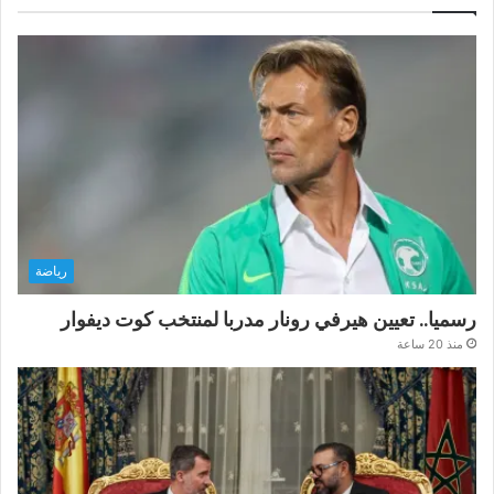
رياضة
رسميا.. تعيين هيرفي رونار مدربا لمنتخب كوت ديفوار
منذ 20 ساعة