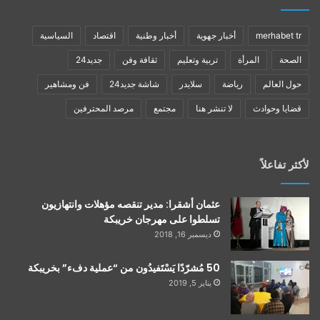
merhabet tr
أخبار جهوية
أخبار وطنية
اقتصاد
السياسية
الصحة
المرأة
تربية وتعليم
ثقافة وفن
جديد24
حول العالم
رياضة
سلايدر
شاشة جديد24
فن ومشاهير
قضايا وحوادث
لا تنشر هنا
مجتمع
مرصد المحترفين
لأكثر تفاعلاً
عثمان أشقرا: مدير تنقصه مؤهلات وانتهازيون
تسلطوا على مهرجان خريبكة
ديسمبر 16, 2018
50 مُشرّدًا يَسْتَفيدُون من “عملية دفء” بخريبكة
يناير 5, 2019