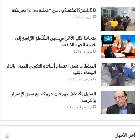
50 مُشرّدًا يَسْتَفيدُون من “عملية دفء” بخريبكة
يناير 5, 2019
صَحافةُ هَتْكِ الأعْراضِ…مِن السُّلْطةِ الرِّابعةِ إلى
خدمة الجهة الدّافعةِ
يناير 3, 2019
السلطات تفض اعتصام أساتذة التكوين المهني بالدار
البيضاء بالقوة
مارس 26, 2019
الصايل يَخْتَطِفُ مهرجان خريبكة مع سبق الإصرار
والترصد
ديسمبر 20, 2018
آخر الأخبار