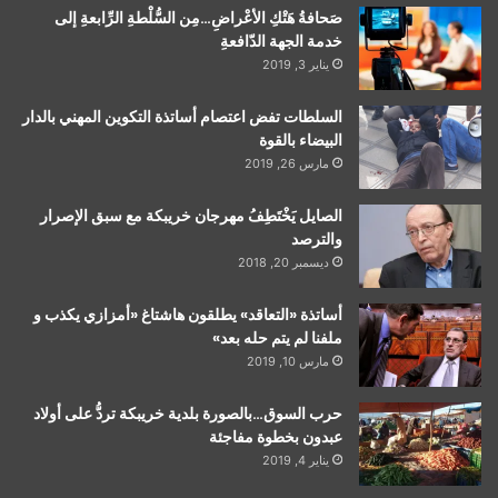
صَحافةُ هَتْكِ الأعْراضِ…مِن السُّلْطةِ الرِّابعةِ إلى
خدمة الجهة الدّافعةِ
يناير 3, 2019
السلطات تفض اعتصام أساتذة التكوين المهني بالدار
البيضاء بالقوة
مارس 26, 2019
الصايل يَخْتَطِفُ مهرجان خريبكة مع سبق الإصرار
والترصد
ديسمبر 20, 2018
أساتذة «التعاقد» يطلقون هاشتاغ «أمزازي يكذب و
ملفنا لم يتم حله بعد»
مارس 10, 2019
حرب السوق…بالصورة بلدية خريبكة تردُّ على أولاد
عبدون بخطوة مفاجئة
يناير 4, 2019