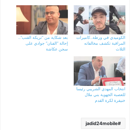
الكوميدي في ورطة..كاميرات
بعد شكاية من “تريكة القنب”..
المراقبة تكشف مخالفاته
إحالة “الفنان” جوادي على
الثلاث
سجن عكاشة
انتخاب المهدي الشريبي رئيسا
للعصبة الجهوية بني ملال
خنيفرة لكرة القدم
jadid24mobile