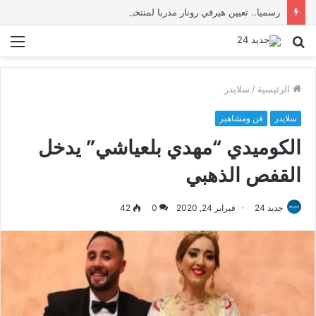
رسميا.. تعيين هيرفي رونار مدربا لمنتخب كوت ديفوار
بحث
الق
عن
الرئيسية
/
سلايدر
سلايدر
فن ومشاهير
الكوميدي “مهدي بلعياشي” يدخل
القفص الذهبي
جديد 24
فبراير 24, 2020
0
42