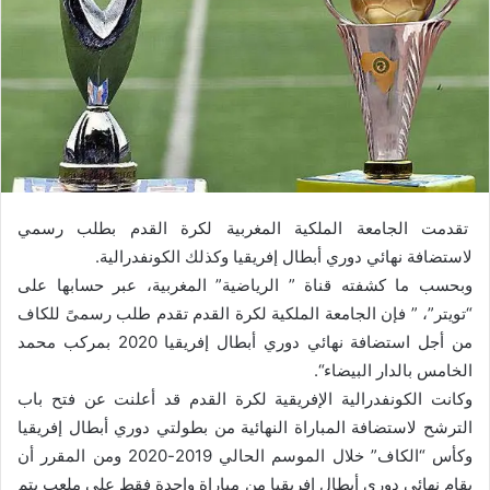
تقدمت الجامعة الملكیة المغربیة لكرة القدم بطلب رسمي
لاستضافة نھائي دوري أبطال إفريقیا وكذلك الكونفدرالیة.
وبحسب ما كشفته قناة ” الرياضیة” المغربیة، عبر حسابھا على
“تويتر”، ” فإن الجامعة الملكیة لكرة القدم تقدم طلب رسمیً للكاف
من أجل استضافة نھائي دوري أبطال إفريقیا 2020 بمركب محمد
الخامس بالدار البیضاء“.
وكانت الكونفدرالیة الإفريقیة لكرة القدم قد أعلنت عن فتح باب
الترشح لاستضافة المباراة النھائیة من بطولتي دوري أبطال إفريقیا
وكأس “الكاف” خلال الموسم الحالي 2019-2020 ومن المقرر أن
يقام نھائي دوري أبطال إفريقیا من مباراة واحدة فقط على ملعب يتم