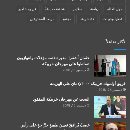
حول العالم
رياضة
سلايدر
شاشة جديد24
فن ومشاهير
قضايا وحوادث
لا تنشر هنا
مجتمع
مرصد المحترفين
لأكثر تفاعلاً
عثمان أشقرا: مدير تنقصه مؤهلات وانتهازيون
تسلطوا على مهرجان خريبكة
ديسمبر 16, 2018
فريق أولمبيك خريبكة ٠٠٠الإدمان على الهزيمة
ديسمبر 24, 2018
البحث عن مهرجان خريبكة المفقود
ديسمبر 15, 2018
غضبٌ يُرافقُ تعيينَ طبيبةٍ جرَّاحةٍ على رأس