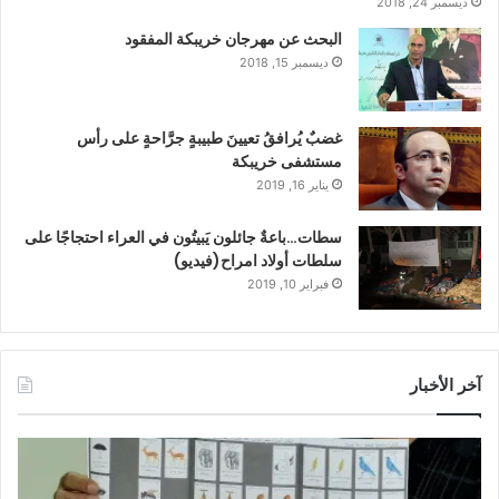
ديسمبر 24, 2018
البحث عن مهرجان خريبكة المفقود
ديسمبر 15, 2018
غضبٌ يُرافقُ تعيينَ طبيبةٍ جرَّاحةٍ على رأس
مستشفى خريبكة
يناير 16, 2019
سطات…باعةٌ جائلون يَبيتُون في العراء احتجاجًا على
سلطات أولاد امراح(فيديو)
فبراير 10, 2019
آخر الأخبار