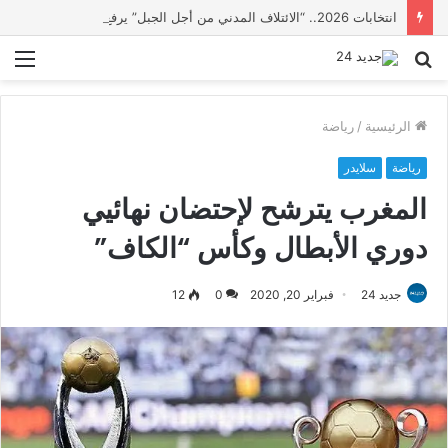
انتخابات 2026.. “الائتلاف المدني من أجل الجبل” يرفع عشرة مطالب أمام الأحزاب لإنصاف المناطق الجبلية
بحث
الق
عن
الرئيسية
/
رياضة
رياضة
سلايدر
المغرب يترشح لإحتضان نھائیي
دوري الأبطال وكأس “الكاف”
جديد 24
فبراير 20, 2020
0
12