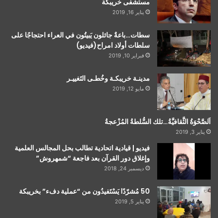
مستشفى خريبكة
يناير 16, 2019
سطات…باعةٌ جائلون يَبيتُون في العراء احتجاجًا على
سلطات أولاد امراح(فيديو)
فبراير 10, 2019
مدينـة خريبكـة وخُطـى التَغييـر
مايو 12, 2019
اَلصَّحْوَةُ الثَّقافيَّةُ…تلك السُّلطةُ المُزْعجةُ
يناير 3, 2019
فيديو | قيادية اتحادية تطالب بحل المجالس العلمية
وإغلاق دور القرآن بعد فاجعة “شمهروش”
ديسمبر 24, 2018
50 مُشرّدًا يَسْتَفيدُون من “عملية دفء” بخريبكة
يناير 5, 2019