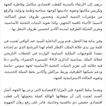
درهم، إلى الارتقاء بالمدينة كقطب اقتصادي متكامل وقاطرة للجهة
وتكريس مكانتها وتقوية جاذبيتها كوجهة سياحية وطنية ودولية، والرفع
من مؤشرات التنمية البشرية، وتحسين ظروف عيش الساكنة،
لاسيما الأحياء ناقصة التجهيز، وكذا تقوية البنيات التحتية الأساسية،
وتعزيز الشبكة الطرقية لمدينة أكادير لتحسين ظروف التنقل بها.
وفي بداية هذا الحفل، قدم وزير الداخلية السيد عبد الوافي لفتيت في
كلمة بين يدي جلالة الملك، الإطار العام لهذا البرنامج الذي تم إعداده
تنفيذا للتوجيهات الملكية السامية الواردة في الخطاب التاريخي
لجلالة الملك بمناسبة الذكرى الـ44 للمسيرة الخضراء، والذي دعا
فيه جلالته إلى تعزيز البنيات التحتية الأساسية لجهة سوس -ماسة
ودعم شبكتها الطرقية، وربط مراكش وأكادير بخط السكة الحديدية،
وتقوية المكانة الاستراتيجية للجهة.
وبعدما سلط الضوء على المزايا الاقتصادية التي تزخر بها الجهة، أشار
السيد لفتيت إلى أن مؤهلاتها الهائلة كفيلة بتحويلها إلى قطب
اقتصادي حقيقي ذي تنافسية وجاذبية، قادر على رفع رهان الجهوية