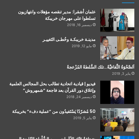
عثمان أشقرا: مدير تنقصه مؤهلات وانتهازيون
تسلطوا على مهرجان خريبكة
ديسمبر 16, 2018
مدينـة خريبكـة وخُطـى التَغييـر
مايو 12, 2019
اَلصَّحْوَةُ الثَّقافيَّةُ…تلك السُّلطةُ المُزْعجةُ
يناير 3, 2019
فيديو | قيادية اتحادية تطالب بحل المجالس العلمية
وإغلاق دور القرآن بعد فاجعة “شمهروش”
ديسمبر 24, 2018
50 مُشرّدًا يَسْتَفيدُون من “عملية دفء” بخريبكة
يناير 5, 2019
صَحافةُ هَتْكِ الأعْراضِ…مِن السُّلْطةِ الرِّابعةِ إلى