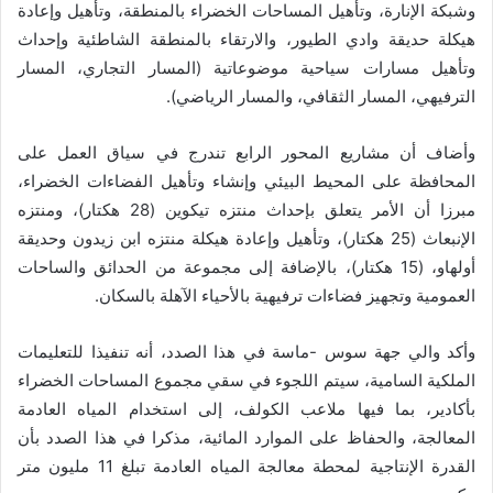
وشبكة الإنارة، وتأهيل المساحات الخضراء بالمنطقة، وتأهيل وإعادة
هيكلة حديقة وادي الطيور، والارتقاء بالمنطقة الشاطئية وإحداث
وتأهيل مسارات سياحية موضوعاتية (المسار التجاري، المسار
الترفيهي، المسار الثقافي، والمسار الرياضي).
وأضاف أن مشاريع المحور الرابع تندرج في سياق العمل على
المحافظة على المحيط البيئي وإنشاء وتأهيل الفضاءات الخضراء،
مبرزا أن الأمر يتعلق بإحداث منتزه تيكوين (28 هكتار)، ومنتزه
الإنبعاث (25 هكتار)، وتأهيل وإعادة هيكلة منتزه ابن زيدون وحديقة
أولهاو، (15 هكتار)، بالإضافة إلى مجموعة من الحدائق والساحات
العمومية وتجهيز فضاءات ترفيهية بالأحياء الآهلة بالسكان.
وأكد والي جهة سوس -ماسة في هذا الصدد، أنه تنفيذا للتعليمات
الملكية السامية، سيتم اللجوء في سقي مجموع المساحات الخضراء
بأكادير، بما فيها ملاعب الكولف، إلى استخدام المياه العادمة
المعالجة، والحفاظ على الموارد المائية، مذكرا في هذا الصدد بأن
القدرة الإنتاجية لمحطة معالجة المياه العادمة تبلغ 11 مليون متر