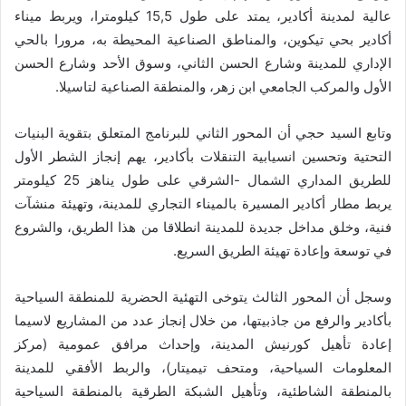
عالية لمدينة أكادير، يمتد على طول 15,5 كيلومترا، ويربط ميناء
أكادير بحي تيكوين، والمناطق الصناعية المحيطة به، مرورا بالحي
الإداري للمدينة وشارع الحسن الثاني، وسوق الأحد وشارع الحسن
الأول والمركب الجامعي ابن زهر، والمنطقة الصناعية لتاسيلا.
وتابع السيد حجي أن المحور الثاني للبرنامج المتعلق بتقوية البنيات
التحتية وتحسين انسيابية التنقلات بأكادير، يهم إنجاز الشطر الأول
للطريق المداري الشمال -الشرقي على طول يناهز 25 كيلومتر
يربط مطار أكادير المسيرة بالميناء التجاري للمدينة، وتهيئة منشآت
فنية، وخلق مداخل جديدة للمدينة انطلاقا من هذا الطريق، والشروع
في توسعة وإعادة تهيئة الطريق السريع.
وسجل أن المحور الثالث يتوخى التهئية الحضرية للمنطقة السياحية
بأكادير والرفع من جاذبيتها، من خلال إنجاز عدد من المشاريع لاسيما
إعادة تأهيل كورنيش المدينة، وإحداث مرافق عمومية (مركز
المعلومات السياحية، ومتحف تيميتار)، والربط الأفقي للمدينة
بالمنطقة الشاطئية، وتأهيل الشبكة الطرقية بالمنطقة السياحية