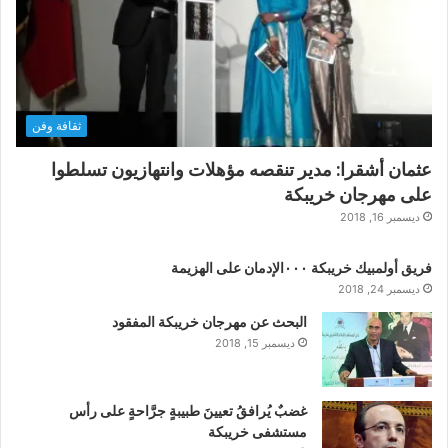
ثقافة وفن
عثمان أشقرا: مدير تنقصه مؤهلات وانتهازيون تسلطوا
على مهرجان خريبكة
ديسمبر 16, 2018
فريق أولمبيك خريبكة ٠٠٠الإدمان على الهزيمة
ديسمبر 24, 2018
البحث عن مهرجان خريبكة المفقود
ديسمبر 15, 2018
غضبٌ يُرافقُ تعيينَ طبيبةٍ جرَّاحةٍ على رأس
مستشفى خريبكة