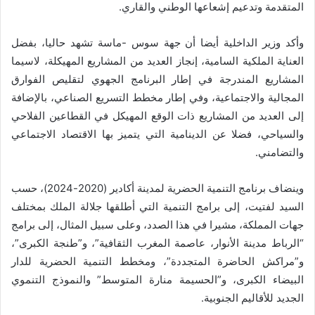
المتقدمة وتدعيم إشعاعها الوطني والقاري.
وأكد وزير الداخلية أيضا أن جهة سوس -ماسة تشهد حاليا، بفضل
العناية الملكية السامية، إنجاز العديد من المشاريع المهيكلة، لاسيما
المشاريع المندرجة في إطار البرنامج الجهوي لتقليص الفوارق
المجالية والاجتماعية، وفي إطار مخطط التسريع الصناعي، بالإضافة
إلى العديد من المشاريع ذات الوقع المهيكل في القطاعين الفلاحي
والسياحي، فضلا عن الدينامية التي يتميز بها الاقتصاد الاجتماعي
والتضامني.
وينضاف برنامج التنمية الحضرية لمدينة أكادير (2020-2024)، حسب
السيد لفتيت، إلى برامج التنمية التي أطلقها جلالة الملك بمختلف
جهات المملكة، مشيرا في هذا الصدد، وعلى سبيل المثال، إلى برامج
“الرباط مدينة الأنوار، عاصمة المغرب الثقافية”، و”طنجة الكبرى”،
و”مراكش الحاضرة المتجددة”، ومخطط التنمية الحضرية للدار
البيضاء الكبرى، و”الحسيمة منارة المتوسط” والنموذج التنموي
الجديد للأقاليم الجنوبية.