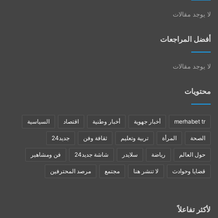
لا يوجد مقالات
أفضل المراجعات
لا يوجد مقالات
محتويات
merhabet tr
أخبار جهوية
أخبار وطنية
اقتصاد
السياسية
الصحة
المرأة
تربية وتعليم
ثقافة وفن
جديد24
حول العالم
رياضة
سلايدر
شاشة جديد24
فن ومشاهير
قضايا وحوادث
لا تنشر هنا
مجتمع
مرصد المحترفين
لأكثر تفاعلاً