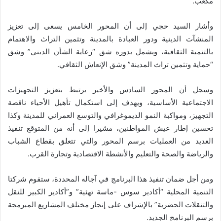
مكعب.
وأشار السيد حجي إلى أن المحور الخامس يسعى إلى تعزيز
المنشآت الدينية ودور العبادة بالمدينة وتثمين التراث والاهتمام
بالتنمية الثقافية، ويشمل بدوره شق “رعاية الشأن الديني” وشق
“حماية وتثمين تراث المدينة” وشق الإنعاش الثقافي.
وسجل أن المحور السادس والأخير يرتبط بتعزيز التجهيزات
الاجتماعية الأساسية، ويهدف إلى استكمال تأهيل الأحياء ناقصة
التجهيز، ومواكبة النمو الديموغرافي والتوسع العمراني للمدينة وكذا
تحسين إطار عيش المواطنين، مشيرا إلى أنه من المتوقع تنفيذ
العديد من العمليات برسم المحور والتي تتعلق بقطاع الشباب
والرياضة والصحة والتعليم والأنشطة الاقتصادية وتجارة القرب.
ومن أجل ضمان تنفيذ هذا البرنامج في آجاله المحددة، ستقوم شركتا
التنمية المحلية “أكادير سوس -ماسة تهئية” و”أكادير الكبير للنقل
والتنقلات الحضرية” بالإشراف على إنجاز مختلف المشاريع المبرمجة
برسم البرنامج الجديد.