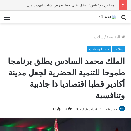
“مجلس بوعياش” يدخل على خط تعرض شاب لتهديد من فرد القوات العمومية
بحث
الق
عن
الرئيسية
/
سلايدر
سلايدر
قضايا وحوادث
الملك محمد السادس يطلق برنامجا
طموحا للتنمية الحضرية لجعل مدينة
أكادير قطبا اقتصاديا ذا جاذبية
وتنافسية
جديد 24
فبراير 4, 2020
0
12