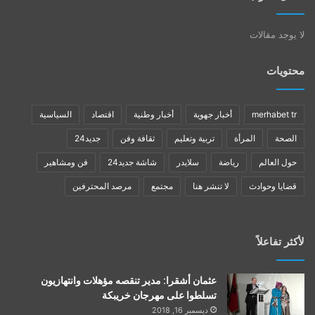
لا يوجد مقالات
محتويات
merhabet tr
أخبار جهوية
أخبار وطنية
اقتصاد
السياسية
الصحة
المرأة
تربية وتعليم
ثقافة وفن
جديد24
حول العالم
رياضة
سلايدر
شاشة جديد24
فن ومشاهير
قضايا وحوادث
لا تنشر هنا
مجتمع
مرصد المحترفين
لأكثر تفاعلاً
عثمان أشقرا: مدير تنقصه مؤهلات وانتهازيون
تسلطوا على مهرجان خريبكة
ديسمبر 16, 2018