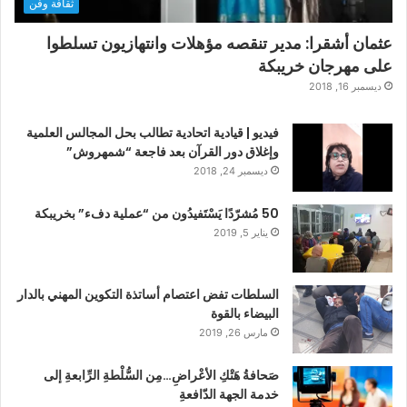
ثقافة وفن
عثمان أشقرا: مدير تنقصه مؤهلات وانتهازيون تسلطوا
على مهرجان خريبكة
ديسمبر 16, 2018
فيديو | قيادية اتحادية تطالب بحل المجالس العلمية
وإغلاق دور القرآن بعد فاجعة “شمهروش”
ديسمبر 24, 2018
50 مُشرّدًا يَسْتَفيدُون من “عملية دفء” بخريبكة
يناير 5, 2019
السلطات تفض اعتصام أساتذة التكوين المهني بالدار
البيضاء بالقوة
مارس 26, 2019
صَحافةُ هَتْكِ الأعْراضِ…مِن السُّلْطةِ الرِّابعةِ إلى
خدمة الجهة الدّافعةِ