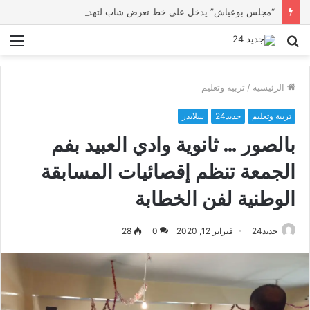
“مجلس بوعياش” يدخل على خط تعرض شاب لتهديد من فرد القوات العمومية
بحث
الق
عن
الرئيسية
/
تربية وتعليم
تربية وتعليم
جديد24
سلايدر
بالصور … ثانوية وادي العبيد بفم
الجمعة تنظم إقصائيات المسابقة
الوطنية لفن الخطابة
جديد24
فبراير 12, 2020
0
28