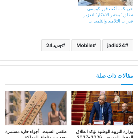
خريبكة.. أكت فور كومنتي
تطلق “مختبر الابتكار” لتعزيز
قدرات التلاميذ والتلميذات
jadid24
Mobile
جديد24
مقالات ذات صلة
وزارة التربية الوطنية تؤكد انطلاق
طقس السبت.. أجواء حارة مستمرة
الدخول المدرسي 2026-2027
بعدد من مناطق المملكة