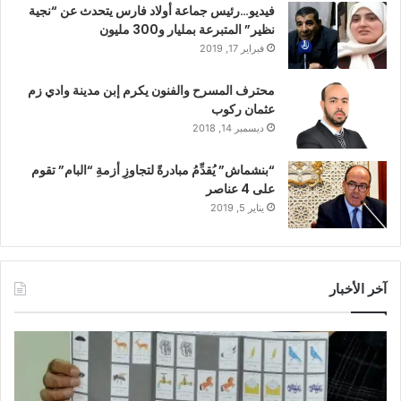
فيديو…رئيس جماعة أولاد فارس يتحدث عن “نجية
نظير” المتبرعة بمليار و300 مليون
فبراير 17, 2019
محترف المسرح والفنون يكرم إبن مدينة وادي زم
عثمان ركوب
ديسمبر 14, 2018
“بنشماش” يُقدِّمُ مبادرةً لتجاوزِ أزمةِ “البام” تقوم
على 4 عناصر
يناير 5, 2019
آخر الأخبار