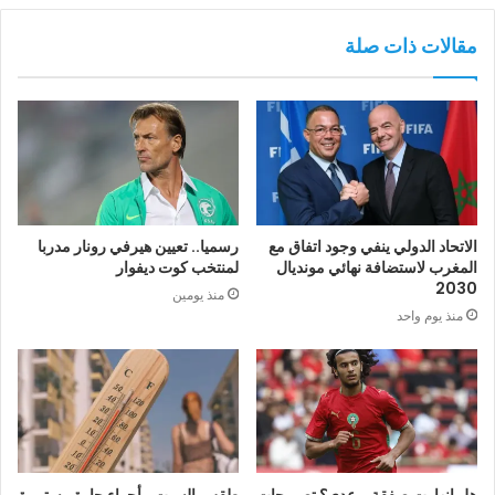
مقالات ذات صلة
الاتحاد الدولي ينفي وجود اتفاق مع
رسميا.. تعيين هيرفي رونار مدربا
المغرب لاستضافة نهائي مونديال
لمنتخب كوت ديفوار
2030
منذ يومين
منذ يوم واحد
هل انهارت صفقة بوعدي؟ تصريحات
طقس السبت.. أجواء حارة مستمرة