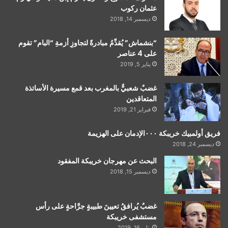
عثمان ركوب
ديسمبر 14, 2018
“بنشماش” يُقدِّمُ مبادرةً لتجاوزِ أزمةِ “البام” تقوم
على 4 عناصر
يناير 5, 2019
غضبٌ شعبيٌّ بالمغرب بعد قمع مسيرة الأساتذة
المتعاقدين
فبراير 21, 2019
فريق أولمبيك خريبكة ٠٠٠الإدمان على الهزيمة
ديسمبر 24, 2018
البحث عن مهرجان خريبكة المفقود
ديسمبر 15, 2018
غضبٌ يُرافقُ تعيينَ طبيبةٍ جرَّاحةٍ على رأس
مستشفى خريبكة
يناير 16, 2019