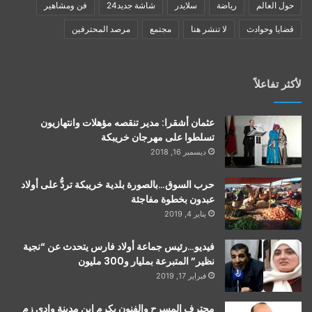
حول العالم
رياضة
سلايدر
شاشة جديد24
فن ومشاهير
قضايا وحوادث
لا تنشر هنا
مجتمع
مرصد المحترفين
لأكثر تفاعلاً
عثمان أشقرا: مدير تنقصه مؤهلات وانتهازيون
تسلطوا على مهرجان خريبكة
ديسمبر 16, 2018
حرب السوق…بالصورة بلدية خريبكة تردُّ على أولاد
عبدون بخطوة مفاجئة
يناير 4, 2019
فيديو…رئيس جماعة أولاد فارس يتحدث عن “نجية
نظير” المتبرعة بمليار و300 مليون
فبراير 17, 2019
محترف المسرح والفنون يكرم إبن مدينة وادي زم