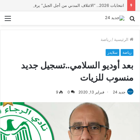
انتخابات 2026.. “الائتلاف المدني من أجل الجبل” يرفع عشرة مطالب أمام الأحزاب لإنصاف المناطق الجبلية
بحث
الق
عن
الرئيسية
/
رياضة
رياضة
سلايدر
بعد أوديو السلامي..تسجيل جديد
منسوب للزيات
جديد 24
فبراير 13, 2020
0
9