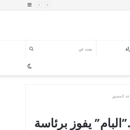
إضافة
عمود
جانبي
بحث
أة
عن
الوضع
المظلم
اعة المضيق
البام” يفوز برئاسة