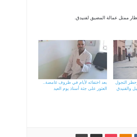
أنظار ممثل عمالة المضيق لفنيدق.
حظر التجول
بعد اختفائه لأيام في ظروف غامضة..
ل والفنيدق
العثور على جثة أستاذ يوم العيد
بوكيت
Odnoklassniki
مشاركة عبر البريد
طباعة