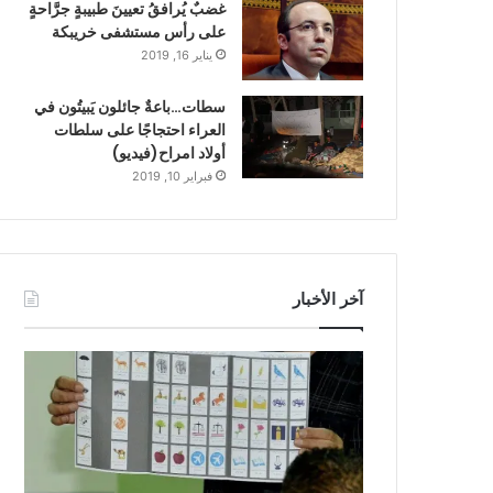
غضبٌ يُرافقُ تعيينَ طبيبةٍ جرَّاحةٍ
على رأس مستشفى خريبكة
يناير 16, 2019
سطات…باعةٌ جائلون يَبيتُون في
العراء احتجاجًا على سلطات
أولاد امراح(فيديو)
فبراير 10, 2019
آخر الأخبار