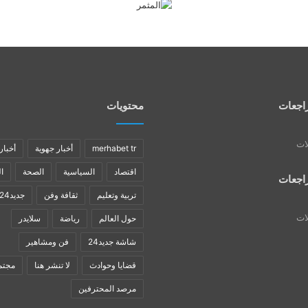
اجعات
محتويات
لات
merhabet tr
أخبار جهوية
أخبار
اقتصاد
السياسية
الصحة
ا
اجعات
تربية وتعليم
ثقافة وفن
جديد24
لات
حول العالم
رياضة
سلايدر
شاشة جديد24
فن ومشاهير
قضايا وحوادث
لا تنشر هنا
مجتم
مرصد المحترفين