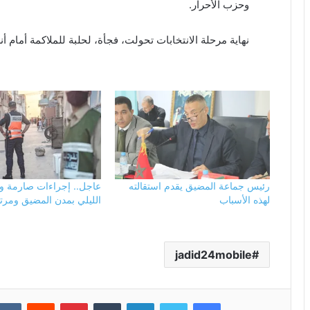
وحزب الأحرار.
نهاية مرحلة الانتخابات تحولت، فجأة، لحلبة للملاكمة أمام 
رئيس جماعة المضيق يقدم استقالته
عاجل.. إجراءات صارمة و
لهذه الأسباب
الليلي بمدن المضيق ومرتي
jadid24mobile
فيسبوك
تويتر
لينكدإن
بينتيريست