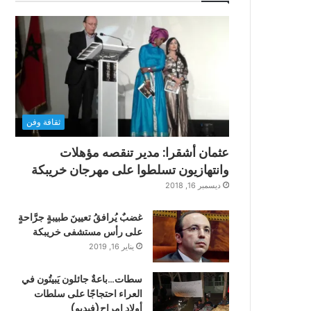
ثقافة وفن
عثمان أشقرا: مدير تنقصه مؤهلات
وانتهازيون تسلطوا على مهرجان خريبكة
ديسمبر 16, 2018
غضبٌ يُرافقُ تعيينَ طبيبةٍ جرَّاحةٍ
على رأس مستشفى خريبكة
يناير 16, 2019
سطات…باعةٌ جائلون يَبيتُون في
العراء احتجاجًا على سلطات
أولاد امراح(فيديو)