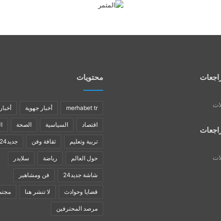
اجعات
محتويات
لات
merhabet tr
أخبار جهوية
أخبار
اقتصاد
السياسية
الصحة
ا
اجعات
تربية وتعليم
ثقافة وفن
جديد24
لات
حول العالم
رياضة
سلايدر
شاشة جديد24
فن ومشاهير
قضايا وحوادث
لا تنشر هنا
مجتم
مرصد المحترفين