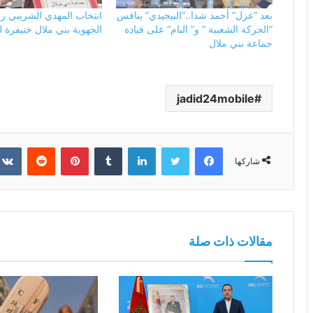
بعد “عزل” أحمد شدا..“البيجيدي” ينافس
انتخاب المهدي الشريبي رئ
“الحركة الشعبية ” و” البام“ على قيادة
الجهوية بني ملال خنيفرة ل
جماعة بني ملال
jadid24mobile
فيسبوك
تويتر
لينكدإن
بينتيريست
شاركها
مقالات ذات صلة