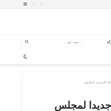
إضافة
عمود
جانبي
بحث
أة
عن
الوضع
المظلم
لفا للرئيس المعزول
 جديدا لمجلس