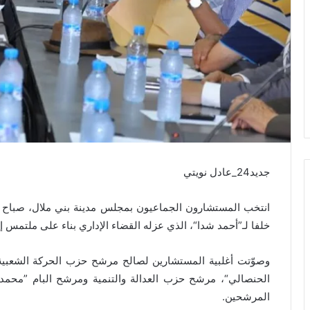
جديد24_عادل نويتي
خلفا لـ”أحمد شدا“، الذي عزله القضاء الإداري بناء على ملتمس إق
وصوّتت أغلبية المستشارين لصالح مرشح حزب الحركة الشعبية
الحنصالي“، مرشح حزب العدالة والتنمية ومرشح البام ”محمد
المرشحين.