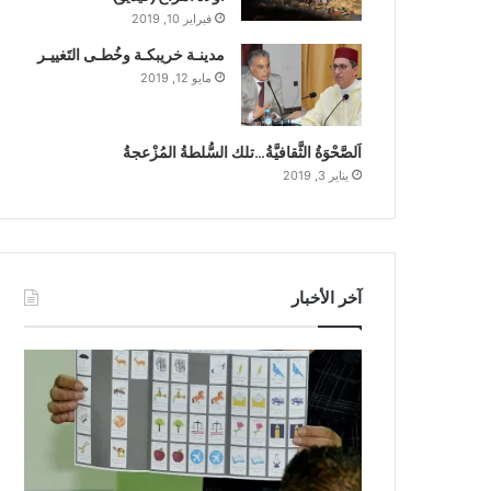
فبراير 10, 2019
مدينـة خريبكـة وخُطـى التَغييـر
مايو 12, 2019
اَلصَّحْوَةُ الثَّقافيَّةُ…تلك السُّلطةُ المُزْعجةُ
يناير 3, 2019
آخر الأخبار