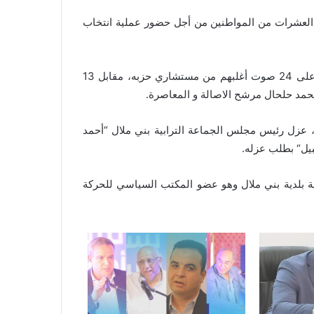
 العشرات من المواطنين من أجل حضور عملية انتخاب
وقالت مصادر مطلعة لـ”جديـد24“ إن المرشح “السنبلة” حصل على 24 صوت أغلبهم من مستشاري حزبه، مقابل 13
ي، عزل رئيس مجلس الجماعة الترابية بني ملال “أحمد
بيل“ بطلب عزله.
سة بلدية بني ملال وهو عضو المكتب السياسي للحركة