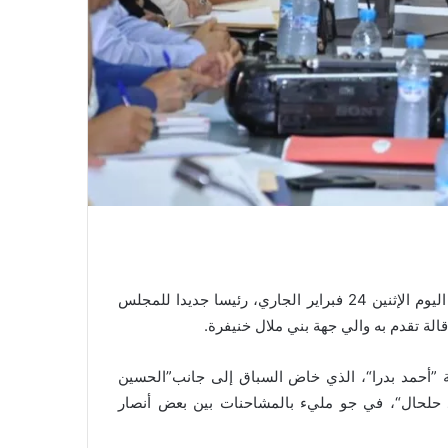
انتخب المستشارون الجماعيون بمجلس مدينة بني ملال، صباح اليوم الإثنين 24 فبراير الجاري، رئيسا جديدا للمجلس
الة تقدم به والي جهة بني ملال خنيفرة.
 ”أحمد بدرا“، الذي خاض السباق إلى جانب”الحسين
 حلحال“، في جو مليء بالمشاحنات بين بعض أنصار