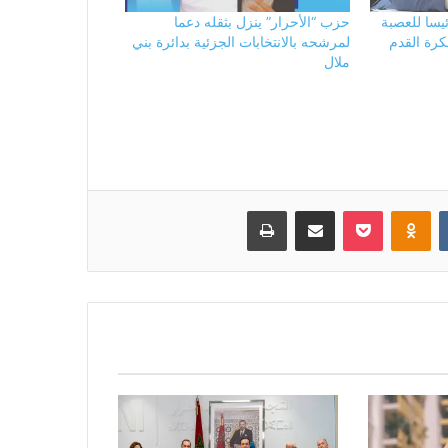
يسا للعصبة
حزب “الأحرار” ينزل بثقله دعما
كرة القدم
لمرشحه بالانتخابات الجزئية بدائرة بني
ملال
بوكيت
Odnoklassniki
مشاركة عبر البريد
طباعة