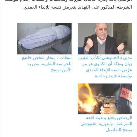
الشرطة المذكور على التهديد بتعريض نفسه للإيذاء العمدي.
مديرية الحموشي تُكذّب النقيب
سطات : إنتحار شخص خاضع
زيان وتؤكد أن الكناوي هو من
للحراسة النظرية..مديرية
عرَّض نفسه للإيذاء العمدي
الأمن توضح
بواسطة قنينة زجاجية
الرصاص يلعلع بمدينة قلعة
السراغنة.. ومديرية الحموشي
توضح التفاصيل