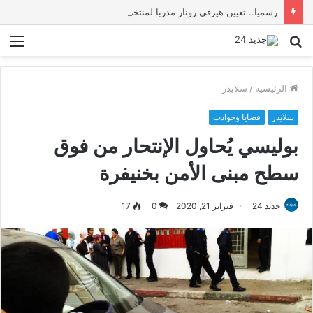
رسميا.. تعيين هيرفي رونار مدربا لمنتخب كوت ديفوار
بحث
الق
عن
الرئيسية
/
سلايدر
سلايدر
قضايا وحوادث
بوليسي يُحاول الإنتحار من فوق
سطح مبنى الأمن بخنيفرة
جديد 24
فبراير 21, 2020
0
17