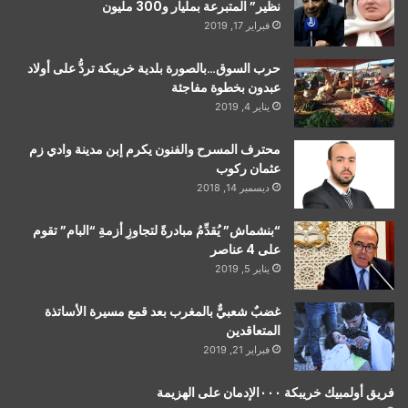
نظير” المتبرعة بمليار و300 مليون
فبراير 17, 2019
حرب السوق…بالصورة بلدية خريبكة تردُّ على أولاد
عبدون بخطوة مفاجئة
يناير 4, 2019
محترف المسرح والفنون يكرم إبن مدينة وادي زم
عثمان ركوب
ديسمبر 14, 2018
“بنشماش” يُقدِّمُ مبادرةً لتجاوزِ أزمةِ “البام” تقوم
على 4 عناصر
يناير 5, 2019
غضبٌ شعبيٌّ بالمغرب بعد قمع مسيرة الأساتذة
المتعاقدين
فبراير 21, 2019
فريق أولمبيك خريبكة ٠٠٠الإدمان على الهزيمة