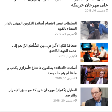
على مهرجان خريبكة
ديسمبر 16, 2018
السلطات تفض اعتصام أساتذة التكوين المهني بالدار
البيضاء بالقوة
مارس 26, 2019
صَحافةُ هَتْكِ الأعْراضِ…مِن السُّلْطةِ الرِّابعةِ إلى
خدمة الجهة الدّافعةِ
يناير 3, 2019
أساتذة «التعاقد» يطلقون هاشتاغ «أمزازي يكذب و
ملفنا لم يتم حله بعد»
مارس 10, 2019
الصايل يَخْتَطِفُ مهرجان خريبكة مع سبق الإصرار
والترصد
ديسمبر 20, 2018