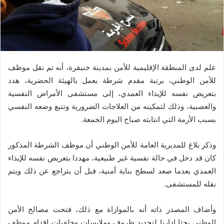
علم لدى المنطقة الإقليمية للأمن بمدينة خنيفرة، أنه تم نقل موظف
للأمن الوطني، برتبة مقدم شرطة يعمل بالهيئة الحضرية، هدد
بتعريض نفسه للإيذاء العمدي، إلى مستشفى الأمراض النفسية
والعصبية، وذلك لتمكينه من العلاجات الضرورية وتتبع وضعه النفسي
بسبب الأزمة التي انتابته صباح اليوم الجمعة.
وذكر بلاغ للمديرية العامة للأمن الوطني أن موظف الشرطة المذكور
كان قد دخل في حالة نفسية غير طبيعية، مهددا بتعريض نفسه للإيذاء
العمدي بعدما صعد لسطح بناية أمنية، قبل أن يتراجع عن ذلك ويتم
نقله للمستشفى.
وأضاف المصدر ذاته أنه بالموازاة مع ذلك، فتحت مصالح الأمن
الوطني بحثا إداريا لتحديد ظروف وملابسات وخلفيات إقدام موظف