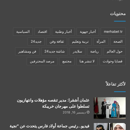
محتويات
merhabet tr
أخبار جهوية
أخبار وطنية
اقتصاد
السياسية
الصحة
المرأة
تربية وتعليم
ثقافة وفن
جديد24
حول العالم
رياضة
سلايدر
شاشة جديد24
فن ومشاهير
قضايا وحوادث
لا تنشر هنا
مجتمع
مرصد المحترفين
لأكثر تفاعلاً
عثمان أشقرا: مدير تنقصه مؤهلات وانتهازيون
تسلطوا على مهرجان خريبكة
ديسمبر 16, 2018
فيديو…رئيس جماعة أولاد فارس يتحدث عن “نجية