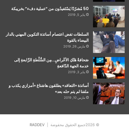
50 مُشرّدًا يَسْتَفيدُون من “عملية دفء” بخريبكة
يناير 5, 2019
السلطات تفض اعتصام أساتذة التكوين المهني بالدار
البيضاء بالقوة
مارس 26, 2019
صَحافةُ هَتْكِ الأعْراضِ…مِن السُّلْطةِ الرِّابعةِ إلى
خدمة الجهة الدّافعةِ
يناير 3, 2019
أساتذة «التعاقد» يطلقون هاشتاغ «أمزازي يكذب و
ملفنا لم يتم حله بعد»
مارس 10, 2019
© 2026جميع الحقوق محفوضة |
RADDEV