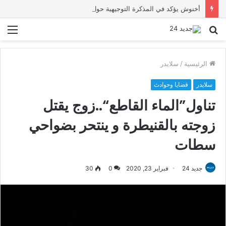
أخنوش يؤكد في المذكرة التوجيهية حول ميزانية 2027 أن ثوابت العدالة الاجتماعية والمجالية خيار استراتيجي للبلاد
بحث
الق
عن
الرئيسية
/
سلايدر
سلايدر
قضايا وحوادث
تناول”الماء القاطع“..زوج يقتل
زوجته بالقنيطرة و ينتحر بضواحي
سطات
جديد 24
فبراير 23, 2020
0
30