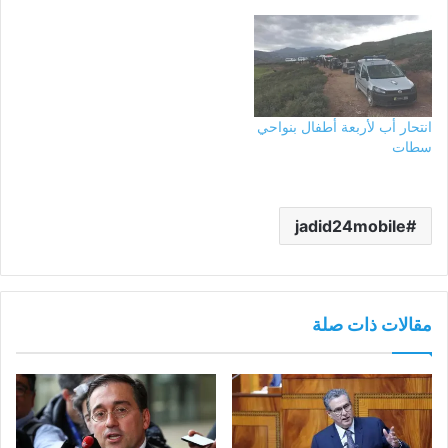
انتحار أب لأربعة أطفال بنواحي
سطات
jadid24mobile
مقالات ذات صلة