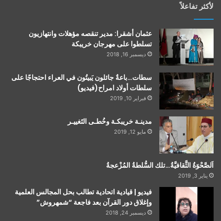
لأكثر تفاعلاً
عثمان أشقرا: مدير تنقصه مؤهلات وانتهازيون
تسلطوا على مهرجان خريبكة
ديسمبر 16, 2018
سطات…باعةٌ جائلون يَبيتُون في العراء احتجاجًا على
سلطات أولاد امراح(فيديو)
فبراير 10, 2019
مدينـة خريبكـة وخُطـى التَغييـر
مايو 12, 2019
اَلصَّحْوَةُ الثَّقافيَّةُ…تلك السُّلطةُ المُزْعجةُ
يناير 3, 2019
فيديو | قيادية اتحادية تطالب بحل المجالس العلمية
وإغلاق دور القرآن بعد فاجعة “شمهروش”
ديسمبر 24, 2018