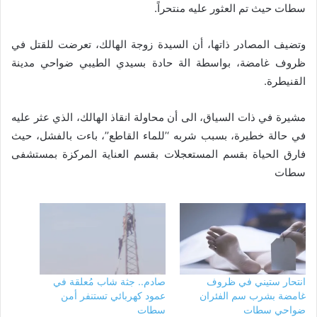
سطات حيث تم العثور عليه منتحراً.
وتضيف المصادر ذاتها، أن السيدة زوجة الهالك، تعرضت للقتل في
ظروف غامضة، بواسطة الة حادة بسيدي الطيبي ضواحي مدينة
القنيطرة.
مشيرة في ذات السياق، الى أن محاولة انقاذ الهالك، الذي عثر عليه
في حالة خطيرة، بسبب شربه ‘’للماء القاطع’’، باءت بالفشل، حيث
فارق الحياة بقسم المستعجلات بقسم العناية المركزة بمستشفى
سطات
انتحار ستيني في ظروف
صادم.. جثة شاب مُعلقة في
غامضة بشرب سم الفئران
عمود كهربائي تستنفر أمن
ضواحي سطات
سطات