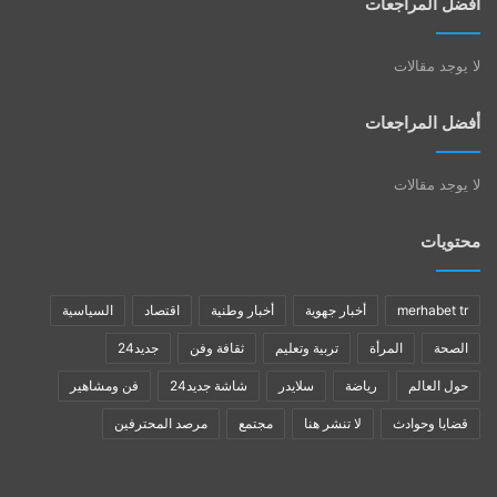
أفضل المراجعات
لا يوجد مقالات
أفضل المراجعات
لا يوجد مقالات
محتويات
merhabet tr
أخبار جهوية
أخبار وطنية
اقتصاد
السياسية
الصحة
المرأة
تربية وتعليم
ثقافة وفن
جديد24
حول العالم
رياضة
سلايدر
شاشة جديد24
فن ومشاهير
قضايا وحوادث
لا تنشر هنا
مجتمع
مرصد المحترفين