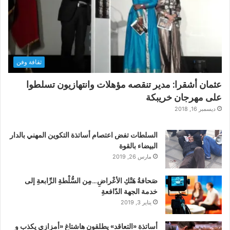
ثقافة وفن
عثمان أشقرا: مدير تنقصه مؤهلات وانتهازيون تسلطوا
على مهرجان خريبكة
ديسمبر 16, 2018
السلطات تفض اعتصام أساتذة التكوين المهني بالدار
البيضاء بالقوة
مارس 26, 2019
صَحافةُ هَتْكِ الأعْراضِ…مِن السُّلْطةِ الرِّابعةِ إلى
خدمة الجهة الدّافعةِ
يناير 3, 2019
أساتذة «التعاقد» يطلقون هاشتاغ «أمزازي يكذب و