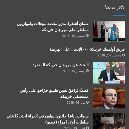
لأكثر تفاعلاً
عثمان أشقرا: مدير تنقصه مؤهلات وانتهازيون
تسلطوا على مهرجان خريبكة
ديسمبر 16, 2018
فريق أولمبيك خريبكة ٠٠٠الإدمان على الهزيمة
ديسمبر 24, 2018
البحث عن مهرجان خريبكة المفقود
ديسمبر 15, 2018
غضبٌ يُرافقُ تعيينَ طبيبةٍ جرَّاحةٍ على رأس
مستشفى خريبكة
يناير 16, 2019
سطات…باعةٌ جائلون يَبيتُون في العراء احتجاجًا على
سلطات أولاد امراح(فيديو)
فبراير 10, 2019