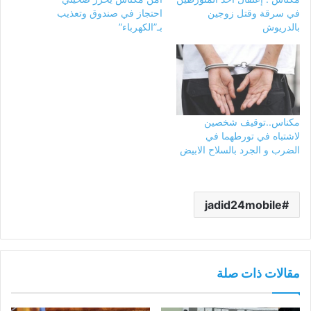
في سرقة وقتل زوجين
احتجاز في صندوق وتعذيب
بالدريوش
بـ”الكهرباء”
مكناس..توقيف شخصين
لاشتباه في تورطهما في
الضرب و الجرد بالسلاح الابيض
jadid24mobile
مقالات ذات صلة