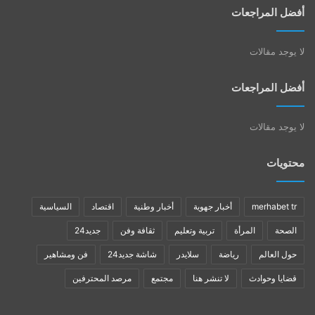
أفضل المراجعات
لا يوجد مقالات
أفضل المراجعات
لا يوجد مقالات
محتويات
merhabet tr
أخبار جهوية
أخبار وطنية
اقتصاد
السياسية
الصحة
المرأة
تربية وتعليم
ثقافة وفن
جديد24
حول العالم
رياضة
سلايدر
شاشة جديد24
فن ومشاهير
قضايا وحوادث
لا تنشر هنا
مجتمع
مرصد المحترفين