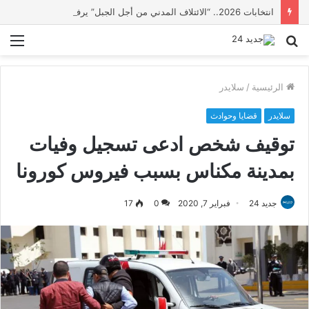
انتخابات 2026.. “الائتلاف المدني من أجل الجبل” يرفع عشرة مطالب أمام الأحزاب لإنصاف المناطق الجبلية
بحث
الق
عن
الرئيسية
/
سلايدر
سلايدر
قضايا وحوادث
توقيف شخص ادعى تسجيل وفيات
بمدينة مكناس بسبب فيروس كورونا
جديد 24
فبراير 7, 2020
0
17