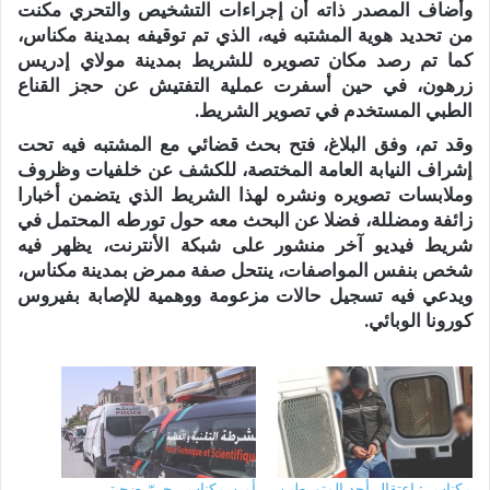
وأضاف المصدر ذاته أن إجراءات التشخيص والتحري مكنت
من تحديد هوية المشتبه فيه، الذي تم توقيفه بمدينة مكناس،
كما تم رصد مكان تصويره للشريط بمدينة مولاي إدريس
زرهون، في حين أسفرت عملية التفتيش عن حجز القناع
الطبي المستخدم في تصوير الشريط.
وقد تم، وفق البلاغ، فتح بحث قضائي مع المشتبه فيه تحت
إشراف النيابة العامة المختصة، للكشف عن خلفيات وظروف
وملابسات تصويره ونشره لهذا الشريط الذي يتضمن أخبارا
زائفة ومضللة، فضلا عن البحث معه حول تورطه المحتمل في
شريط فيديو آخر منشور على شبكة الأنترنت، يظهر فيه
شخص بنفس المواصفات، ينتحل صفة ممرض بمدينة مكناس،
ويدعي فيه تسجيل حالات مزعومة ووهمية للإصابة بفيروس
كورونا الوبائي.
مكناس : إعتقال أحد المتورطين
أمن مكناس يحررّ ضحيتي