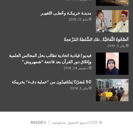
مدينـة خريبكـة وخُطـى التَغييـر
مايو 12, 2019
اَلصَّحْوَةُ الثَّقافيَّةُ…تلك السُّلطةُ المُزْعجةُ
يناير 3, 2019
فيديو | قيادية اتحادية تطالب بحل المجالس العلمية
وإغلاق دور القرآن بعد فاجعة “شمهروش”
ديسمبر 24, 2018
50 مُشرّدًا يَسْتَفيدُون من “عملية دفء” بخريبكة
يناير 5, 2019
© 2026جميع الحقوق محفوضة |
RADDEV