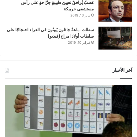
غضبٌ يُرافقُ تعيينَ طبيبةٍ جرَّاحةٍ على رأس
مستشفى خريبكة
يناير 16, 2019
سطات…باعةٌ جائلون يَبيتُون في العراء احتجاجًا على
سلطات أولاد امراح(فيديو)
فبراير 10, 2019
آخر الأخبار