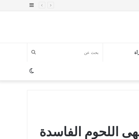
إضافة
عمود
جانبي
بحث
أة
عن
الوضع
المظلم
قهى اللحوم الفاسدة