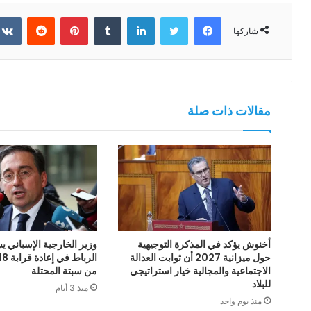
فيسبوك
تويتر
لينكدإن
بينتيريست
شاركها
مقالات ذات صلة
أخنوش يؤكد في المذكرة التوجيهية
وزير الخارجية الإسباني يش
حول ميزانية 2027 أن ثوابت العدالة
الاجتماعية والمجالية خيار استراتيجي
من سبتة المحتلة
للبلاد
منذ 3 أيام
منذ يوم واحد