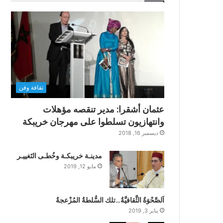
ثقافة وفن
عثمان أشقرا: مدير تنقصه مؤهلات
وانتهازيون تسلطوا على مهرجان خريبكة
ديسمبر 16, 2018
مدينـة خريبكـة وخُطـى التَغييـر
مايو 12, 2019
اَلصَّحْوَةُ الثَّقافيَّةُ…تلك السُّلطةُ المُزْعجةُ
يناير 3, 2019