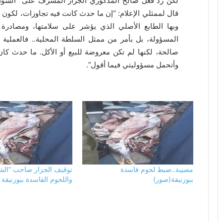
لكن رد فعل صالح المذكوري الجزار المشرف على “الشواية”
قال لممثلي الإعلام: “إن ما حدث كانت فيه تجاوزات، لكون 
وبها الطابع الأصلي الذي يؤشر على سلامتها، ومصادرة ه
المسؤولة، بل بأمر من ممثل السلطة المحلية.. فالعملي
صالحة، لكنها لم تكن معروضة للبيع أو الأكل. ما حدث كان
وأتحمل مسؤوليتي فيما أقول”.
مصيبة..ضبط لحوم فاسدة
توقيف الجزار صاحب “الشو
ببوزنيقة(صور)
واللحوم الفاسدة ببوزنيقة