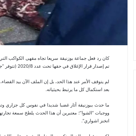
كان رد فعل جماعة بوزنيقة سريعا تجاه مقهى الكواكب التي
تم إصدار قرار الإغلاق في حقها تحت عدد 2020/8 (تتوفر “جديد24” على نسخة منه).
لم يتوقف الأمر عند هذا الحد، بل إن الملف الآن بيد القضا
بعد استكمال كل ما يرتبط بحيثياته.
ما حدث ببوزنيقة أثار غضبا شديدا في نفوس كل جزاري وتج
ووجبات “الشوا”؛ معتبرين أن هذا الحدث يلطخ سمعة تجارتهم،
اتخنز اشواري”.