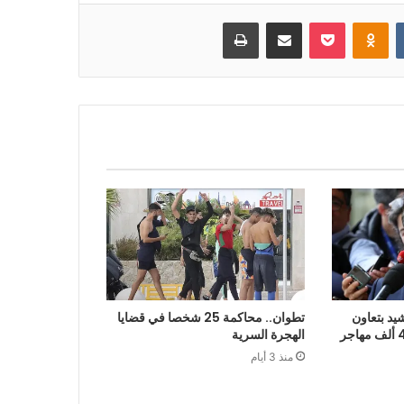
بوكيت
Odnoklassniki
مشاركة عبر البريد
طباعة
يد بتعاون
تطوان.. محاكمة 25 شخصا في قضايا
الرباط في إعادة قرابة 48 ألف مهاجر
الهجرة السرية
منذ 3 أيام