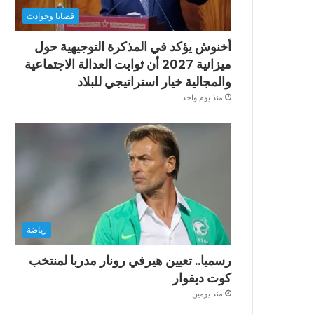
قضايا وحوادث
أخنوش يؤكد في المذكرة التوجيهية حول
ميزانية 2027 أن ثوابت العدالة الاجتماعية
والمجالية خيار استراتيجي للبلاد
منذ يوم واحد
رياضة
رسميا.. تعيين هيرفي رونار مدربا لمنتخب
كوت ديفوار
منذ يومين