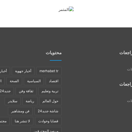
اجعات
محتويات
لات
merhabet tr
أخبار جهوية
أخبار
اقتصاد
السياسية
الصحة
ا
اجعات
تربية وتعليم
ثقافة وفن
جديد24
لات
حول العالم
رياضة
سلايدر
شاشة جديد24
فن ومشاهير
قضايا وحوادث
لا تنشر هنا
مجتم
مرصد المحترفين