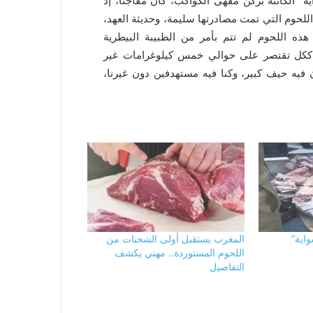
 الكائنة بركن مقهى الكواكب، كان مفاجئا، إد
اللحوم التي تمت مصادرتها سليمة، وحديثة العهد،
ذه اللحوم لم تتم بأمر من الطبيبة البيطرية
ة ككل تقتصر على حوالي خمس كيلوغرامات غير
 فيه حيف كبير، وكنا فيه مستهدفين دون غيرنا،
اية”
المغرب يستقبل أولى الشحنات من
اللحوم المستوردة.. مهني يكشف
التفاصيل