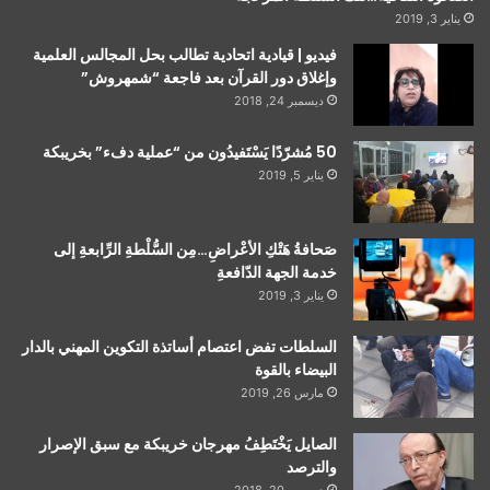
يناير 3, 2019
فيديو | قيادية اتحادية تطالب بحل المجالس العلمية
وإغلاق دور القرآن بعد فاجعة “شمهروش”
ديسمبر 24, 2018
50 مُشرّدًا يَسْتَفيدُون من “عملية دفء” بخريبكة
يناير 5, 2019
صَحافةُ هَتْكِ الأعْراضِ…مِن السُّلْطةِ الرِّابعةِ إلى
خدمة الجهة الدّافعةِ
يناير 3, 2019
السلطات تفض اعتصام أساتذة التكوين المهني بالدار
البيضاء بالقوة
مارس 26, 2019
الصايل يَخْتَطِفُ مهرجان خريبكة مع سبق الإصرار
والترصد