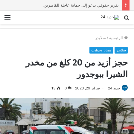
تقرير حقوقي يدعو إلى حماية عاجلة للقاصرين بسبتة ويحذر من تصاعد المخاطر والاستغلال
بحث
الق
عن
الرئيسية
/
سلايدر
سلايدر
قضايا وحوادث
حجز أزيد من 20 كلغ من مخدر
الشيرا‎ ببوجدور
جديد 24
فبراير 29, 2020
0
13