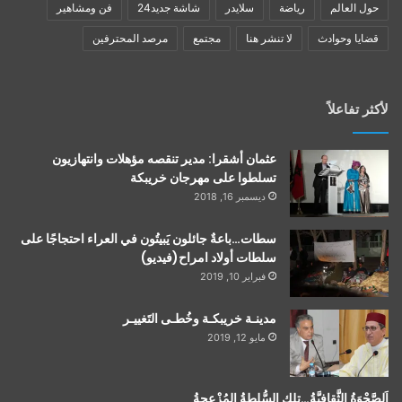
حول العالم
رياضة
سلايدر
شاشة جديد24
فن ومشاهير
قضايا وحوادث
لا تنشر هنا
مجتمع
مرصد المحترفين
لأكثر تفاعلاً
عثمان أشقرا: مدير تنقصه مؤهلات وانتهازيون
تسلطوا على مهرجان خريبكة
ديسمبر 16, 2018
سطات…باعةٌ جائلون يَبيتُون في العراء احتجاجًا على
سلطات أولاد امراح(فيديو)
فبراير 10, 2019
مدينـة خريبكـة وخُطـى التَغييـر
مايو 12, 2019
اَلصَّحْوَةُ الثَّقافيَّةُ…تلك السُّلطةُ المُزْعجةُ