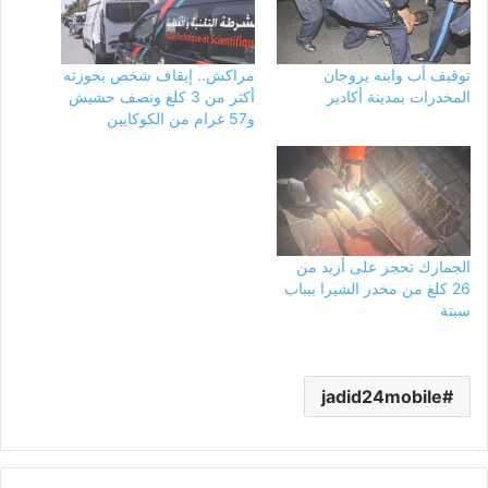
توقيف أب وابنه يروجان
مراكش.. إيقاف شخص بحوزته
المخدرات بمدينة أكادير
أكثر من 3 كلغ ونصف حشيش
و57 غرام من الكوكايين
الجمارك تحجز على أزيد من
26 كلغ من مخدر الشيرا ببباب
سبتة
jadid24mobile