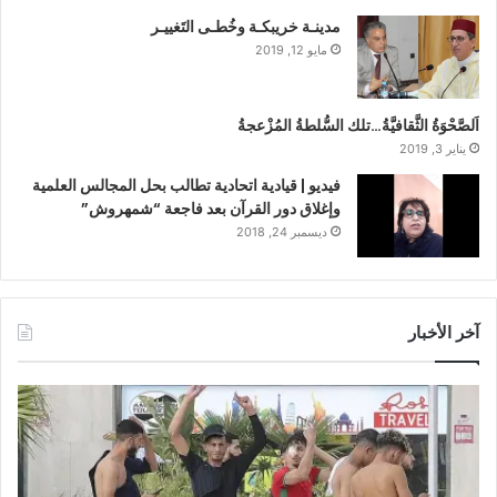
مدينـة خريبكـة وخُطـى التَغييـر
مايو 12, 2019
اَلصَّحْوَةُ الثَّقافيَّةُ…تلك السُّلطةُ المُزْعجةُ
يناير 3, 2019
فيديو | قيادية اتحادية تطالب بحل المجالس العلمية
وإغلاق دور القرآن بعد فاجعة “شمهروش”
ديسمبر 24, 2018
آخر الأخبار