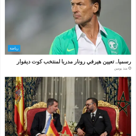
رياضة
رسميا.. تعيين هيرفي رونار مدربا لمنتخب كوت ديفوار
منذ يومين