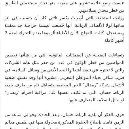
تناست وضع علامة تشوير على مقربة منها تحذر مستعملي الطريق
من خطر محدق بسلامتهم.
وزادت المتحدثة التي أصيبت بكسر ثلاثي كاد أن يتسبب في بثر
ساقها لولا الألطاف الربانية، أنها خضعت لعملية جراحية جد معقدة
ومستعجل، كللت بالنجاح إلا أن الأطباء ألزموها بعدم التحرك لمدة 3
أشهر كاملة.
وتساءلت الضحية عن الضمانات القانونية التي من شأنها تحصين
المواطنين من خطر الوقوع في عدد من حفر مثل هاته الشركات
والتي لا تحترم في تنفيذ أشغالها الحد الأدنى من وسائل السلامة، في
ضرب سافر بحياة المواطن المغربي، مشيرة أنها وجد نفسها ضحية
لأشغال شركة “ريضال” الغير المحمية، بتساهل تام من طرف بلدية
الرباط حسان، التي لم تكلف نفسها عناء مراقبة احترام “ريضال”
لوسائل السلامة المتعارف عليها.
حري بالذكر أن بلدية الرباط حسان، وبعد الحادث بحوالي ساعة من
الزمن قامت بإصلاح الحفرة المذكورة محاولة منها في طمس معالم