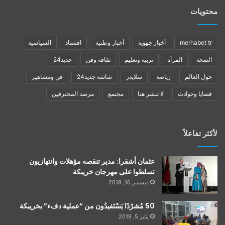
محتويات
merhabet tr
أخبار جهوية
أخبار وطنية
اقتصاد
السياسية
الصحة
المرأة
تربية وتعليم
ثقافة وفن
جديد24
حول العالم
رياضة
سلايدر
شاشة جديد24
فن ومشاهير
قضايا وحوادث
لا تنشر هنا
مجتمع
مرصد المحترفين
لأكثر تفاعلاً
عثمان أشقرا: مدير تنقصه مؤهلات وانتهازيون
تسلطوا على مهرجان خريبكة
ديسمبر 16, 2018
50 مُشرّدًا يَسْتَفيدُون من “عملية دفء” بخريبكة
يناير 5, 2019