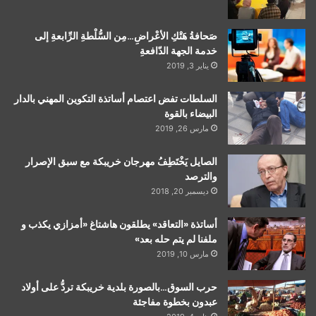
صَحافةُ هَتْكِ الأعْراضِ…مِن السُّلْطةِ الرِّابعةِ إلى
خدمة الجهة الدّافعةِ
يناير 3, 2019
السلطات تفض اعتصام أساتذة التكوين المهني بالدار
البيضاء بالقوة
مارس 26, 2019
الصايل يَخْتَطِفُ مهرجان خريبكة مع سبق الإصرار
والترصد
ديسمبر 20, 2018
أساتذة «التعاقد» يطلقون هاشتاغ «أمزازي يكذب و
ملفنا لم يتم حله بعد»
مارس 10, 2019
حرب السوق…بالصورة بلدية خريبكة تردُّ على أولاد
عبدون بخطوة مفاجئة