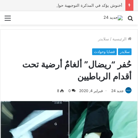
أخنوش يؤكد في المذكرة التوجيهية حول ميزانية 2027 أن ثوابت العدالة الاجتماعية والمجالية خيار استراتيجي للبلاد
بحث
الق
عن
الرئيسية
/
سلايدر
سلايدر
قضايا وحوادث
حُفر “ريضال” ألغامٌ أرضية تحت
أقدام الرباطيين
جديد 24
فبراير 4, 2020
0
8