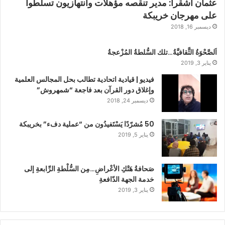
عثمان أشقرا: مدير تنقصه مؤهلات وانتهازيون تسلطوا
على مهرجان خريبكة
ديسمبر 16, 2018
اَلصَّحْوَةُ الثَّقافيَّةُ…تلك السُّلطةُ المُزْعجةُ
يناير 3, 2019
فيديو | قيادية اتحادية تطالب بحل المجالس العلمية
وإغلاق دور القرآن بعد فاجعة “شمهروش”
ديسمبر 24, 2018
50 مُشرّدًا يَسْتَفيدُون من “عملية دفء” بخريبكة
يناير 5, 2019
صَحافةُ هَتْكِ الأعْراضِ…مِن السُّلْطةِ الرِّابعةِ إلى
خدمة الجهة الدّافعةِ
يناير 3, 2019