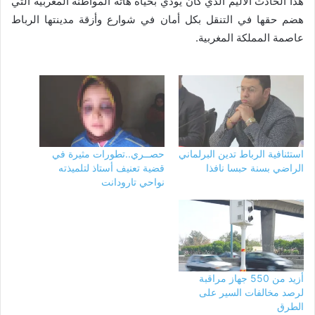
هذا الحادث الأليم الذي كان يودي بحياة هاته المواطنة المغربية التي
هضم حقها في التنقل بكل أمان في شوارع وأزقة مدينتها الرباط
عاصمة المملكة المغربية.
استئنافية الرباط تدين البرلماني
حصــري..تطورات مثيرة في
الراضي بسنة حبسا نافذا
قضية تعنيف أستاذ لتلميذته
نواحي تارودانت
أزيد من 550 جهاز مراقبة
لرصد مخالفات السير على
الطرق