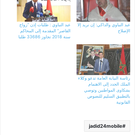
عبد النباوي والداكي: إن نريد إلا
عبد النباوي : طلبات إذن “زواج
الإصلاح
القاصر” المقدمة إلى المحاكم
سنة 2018 تجاوز 33686 طلبا
رئاسة النيابة العامة تدعو وكلاء
الملك الجدد إلى الاهتمام
بشكاوى المواطنين وتوصي
بالتطبيق السليم للنصوص
القانونية
jadid24mobile