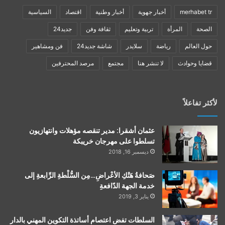
merhabet tr
أخبار جهوية
أخبار وطنية
اقتصاد
السياسية
الصحة
المرأة
تربية وتعليم
ثقافة وفن
جديد24
حول العالم
رياضة
سلايدر
شاشة جديد24
فن ومشاهير
قضايا وحوادث
لا تنشر هنا
مجتمع
مرصد المحترفين
لأكثر تفاعلاً
عثمان أشقرا: مدير تنقصه مؤهلات وانتهازيون
تسلطوا على مهرجان خريبكة
ديسمبر 16, 2018
صَحافةُ هَتْكِ الأعْراضِ…مِن السُّلْطةِ الرِّابعةِ إلى
خدمة الجهة الدّافعةِ
يناير 3, 2019
السلطات تفض اعتصام أساتذة التكوين المهني بالدار