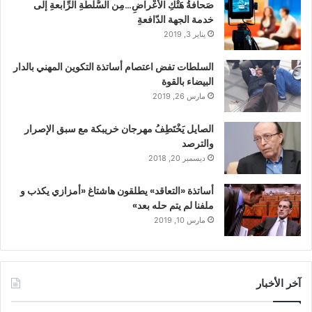
صَحافةُ هَتْكِ الأعْراضِ…مِن السُّلْطةِ الرِّابعةِ إلى
خدمة الجهة الدّافعةِ
يناير 3, 2019
السلطات تفض اعتصام أساتذة التكوين المهني بالدار
البيضاء بالقوة
مارس 26, 2019
الصايل يَخْتَطِفُ مهرجان خريبكة مع سبق الإصرار
والترصد
ديسمبر 20, 2018
أساتذة «التعاقد» يطلقون هاشتاغ «أمزازي يكذب و
ملفنا لم يتم حله بعد»
مارس 10, 2019
آخر الأخبار