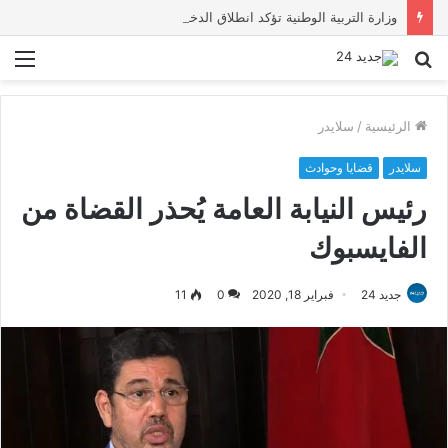
وزارة التربية الوطنية تؤكد انطلاق الدخول المدرسي 2026-2027 في موعده الرسمي
بحث
الق
عن
الرئيسية
/
سلايدر
سلايدر
قضايا وحوادث
رئيس النيابة العامة يُحذر القضاة من
الفايسبوك
جديد 24
فبراير 18, 2020
0
11