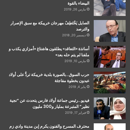
البيضاء بالقوة
مارس 26, 2019
الصايل يَخْتَطِفُ مهرجان خريبكة مع سبق الإصرار
والترصد
ديسمبر 20, 2018
أساتذة «التعاقد» يطلقون هاشتاغ «أمزازي يكذب و
ملفنا لم يتم حله بعد»
مارس 10, 2019
حرب السوق…بالصورة بلدية خريبكة تردُّ على أولاد
عبدون بخطوة مفاجئة
يناير 4, 2019
فيديو…رئيس جماعة أولاد فارس يتحدث عن “نجية
نظير” المتبرعة بمليار و300 مليون
فبراير 17, 2019
محترف المسرح والفنون يكرم إبن مدينة وادي زم