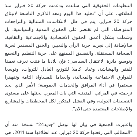
التنظيمات الحقوقية التي ساندت ودعمت حركة 20 فبراير منذ
انطلاقها، على أن “تخليد هذا اليوم ومعه الذكرى التاسعة لانبثاق
حركة 20 فبراير، يتم في ظل الانتكاسات المتتالية والتراجعات
المتواصلة، التي لم تقتصر على الحقوق المدنية والسياسية، بل
وشملت بشكل أعمق الحقوق الاقتصادية والاجتماعية والثقافية.
فبالإضافة إلى تجريم حرية الرأي والتعبير، والخنق المستمر لحرية
الصحافة المستقلة، والتضييق الممنهج على حرية التنظيم والتجمع
وتوسيع دائرة الاعتقال السياسي؛ فإن بلادنا ما فتئت تعرف تعمقا
للفقر والهشاشة، وغيابا كاملا للتوزيع العادل للثروات، وتوسعا
للفوارق الاجتماعية والمجالية، وانعداما للمساواة التامة وتقهقرا
مستمرا في أداء المرافق والخدمات العمومية؛ الأمر الذي يجد
ترجمته في المراتب المتدنية التي بات المغرب يحتلها على مستوى
التصنيفات الدولية، وفي الفشل المتكرر لكل المخططات والمشاريع
والإصلاحات المعتمدة حتى الآن”.
واعتبرت الجمعية في بيان لها توصل “جديد24” بنسخة منه أن
“المطالب التي رفعتها حركة 20 فبراير، عند انطلاقها سنة 2011، هي