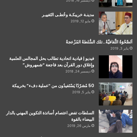
ديسمبر 16, 2018
مدينـة خريبكـة وخُطـى التَغييـر
مايو 12, 2019
اَلصَّحْوَةُ الثَّقافيَّةُ…تلك السُّلطةُ المُزْعجةُ
يناير 3, 2019
فيديو | قيادية اتحادية تطالب بحل المجالس العلمية
وإغلاق دور القرآن بعد فاجعة “شمهروش”
ديسمبر 24, 2018
50 مُشرّدًا يَسْتَفيدُون من “عملية دفء” بخريبكة
يناير 5, 2019
السلطات تفض اعتصام أساتذة التكوين المهني بالدار
البيضاء بالقوة
مارس 26, 2019