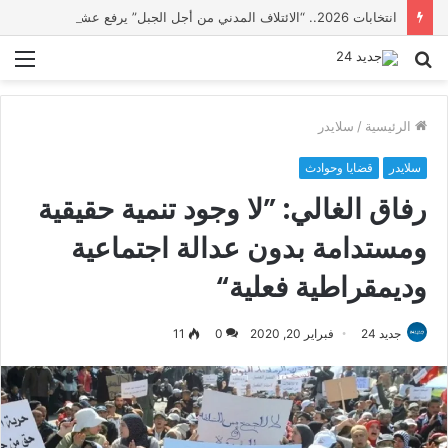
انتخابات 2026.. “الائتلاف المدني من أجل الجبل” يرفع عشرة مطالب أمام الأحزاب لإنصاف المناطق الجبلية
بحث
الق
عن
الرئيسية
/
سلايدر
سلايدر
قضايا وحوادث
رفاق الغالي: ”لا وجود تنمية حقيقية
ومستدامة بدون عدالة اجتماعية
وديمقراطية فعلية“
جديد 24
فبراير 20, 2020
0
11