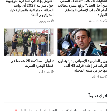
انتخابات 2026.. “الائتلاف المدني
أخنوش يؤكد في المذكرة التوجيهية
من أجل الجبل” يرفع عشرة مطالب
حول ميزانية 2027 أن ثوابت
أمام الأحزاب لإنصاف المناطق
العدالة الاجتماعية والمجالية خيار
الجبلية
استراتيجي للبلاد
منذ 19 ساعة
منذ يومين
وزير الخارجية الإسباني يشيد بتعاون
تطوان.. محاكمة 25 شخصا في
الرباط في إعادة قرابة 48 ألف
قضايا الهجرة السرية
مهاجر من سبتة المحتلة
منذ 4 أيام
منذ 4 أيام
اترك تعليقاً
لن يتم نشر عنوان بريدك الإلكتروني.
الحقول الإلزامية مشار إليها بـ
*