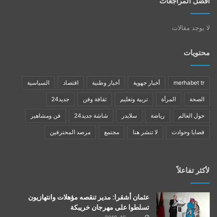
أفضل المراجعات
لا يوجد مقالات
محتويات
merhabet tr
أخبار جهوية
أخبار وطنية
اقتصاد
السياسية
الصحة
المرأة
تربية وتعليم
ثقافة وفن
جديد24
حول العالم
رياضة
سلايدر
شاشة جديد24
فن ومشاهير
قضايا وحوادث
لا تنشر هنا
مجتمع
مرصد المحترفين
لأكثر تفاعلاً
عثمان أشقرا: مدير تنقصه مؤهلات وانتهازيون
تسلطوا على مهرجان خريبكة