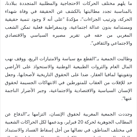
ما يلهم مختلف الحركات الاحتجاجية والمطلبية المتجددة ببلادنا،
بالمناسبة تجدد مطالبتها بالكشف عن الحقيقة في وفاة شهداء
الحركة، وترتيب الجزاءات”، مؤكدةً “على أنه لا وجود تنمية حقيقية
ومستدامة بدون عدالة اجتماعية، وديمقراطية فعلية تمكن الشعب
المغربي من حقه في تقرير مصيره السياسي والاقتصادي
والاجتماعي والثقافي”.
وطالبت الجمعية بـ”القطع مع سياسة والامتيازات الريع، ووقف نهب
المال العام والثروات الطبيعية الوطنية والاستحواذ على الأراضي
وتفويتها لمافيا العقار، ضدا على الحقوق التاريخية لأصحابها، وجعل
حد للإفلات من العقاب للمتورطين في الانتهاكات الجسيمة لحقوق
الإنسان السياسية والاقتصادية والاجتماعية، وجبر الأضرار الناجمة
عنها”.
وجددت الجمعية المغربية لحقوق الإنسان، التزامها بـ”الدفاع عن
المطالب الجوهرية لحركة 20 فبراير، وبدعمها لكل الحراكات الشعبية
في مختلف المناطق، في نضالها من أجل إسقاط الفساد والاستبداد