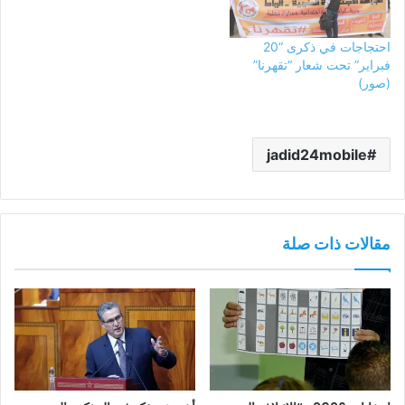
احتجاجات في ذكرى “20
فبراير” تحت شعار “تقهرنا”
(صور)
jadid24mobile
مقالات ذات صلة