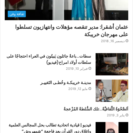
ثقافة وفن
عثمان أشقرا: مدير تنقصه مؤهلات وانتهازيون تسلطوا
على مهرجان خريبكة
ديسمبر 16, 2018
سطات…باعةٌ جائلون يَبيتُون في العراء احتجاجًا على
سلطات أولاد امراح(فيديو)
فبراير 10, 2019
مدينـة خريبكـة وخُطـى التَغييـر
مايو 12, 2019
اَلصَّحْوَةُ الثَّقافيَّةُ…تلك السُّلطةُ المُزْعجةُ
يناير 3, 2019
فيديو | قيادية اتحادية تطالب بحل المجالس العلمية
وإغلاق دور القرآن بعد فاجعة “شمهروش”