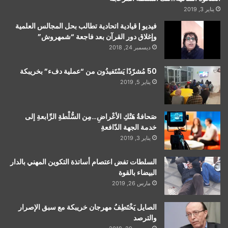
يناير 3, 2019
فيديو | قيادية اتحادية تطالب بحل المجالس العلمية
وإغلاق دور القرآن بعد فاجعة “شمهروش”
ديسمبر 24, 2018
50 مُشرّدًا يَسْتَفيدُون من “عملية دفء” بخريبكة
يناير 5, 2019
صَحافةُ هَتْكِ الأعْراضِ…مِن السُّلْطةِ الرِّابعةِ إلى
خدمة الجهة الدّافعةِ
يناير 3, 2019
السلطات تفض اعتصام أساتذة التكوين المهني بالدار
البيضاء بالقوة
مارس 26, 2019
الصايل يَخْتَطِفُ مهرجان خريبكة مع سبق الإصرار
والترصد