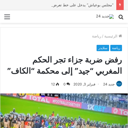
“مجلس بوعياش” يدخل على خط تعرض شاب لتهديد من فرد القوات العمومية
بحث
الق
عن
الرئيسية
/
رياضة
رياضة
سلايدر
رفض ضربة جزاء تجر الحكم
المغربي “جيد” إلى محكمة “الكاف”
جديد 24
فبراير 3, 2020
0
12