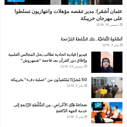
عثمان أشقرا: مدير تنقصه مؤهلات وانتهازيون تسلطوا
على مهرجان خريبكة
ديسمبر 16, 2018
اَلصَّحْوَةُ الثَّقافيَّةُ…تلك السُّلطةُ المُزْعجةُ
يناير 3, 2019
فيديو | قيادية اتحادية تطالب بحل المجالس العلمية
وإغلاق دور القرآن بعد فاجعة “شمهروش”
ديسمبر 24, 2018
50 مُشرّدًا يَسْتَفيدُون من “عملية دفء” بخريبكة
يناير 5, 2019
صَحافةُ هَتْكِ الأعْراضِ…مِن السُّلْطةِ الرِّابعةِ إلى
خدمة الجهة الدّافعةِ
يناير 3, 2019