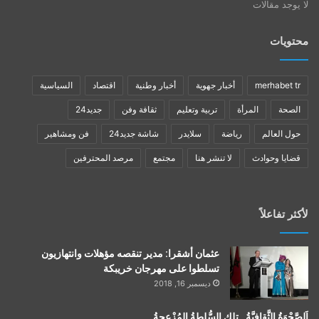
لا يوجد مقالات
محتويات
merhabet tr
أخبار جهوية
أخبار وطنية
اقتصاد
السياسية
الصحة
المرأة
تربية وتعليم
ثقافة وفن
جديد24
حول العالم
رياضة
سلايدر
شاشة جديد24
فن ومشاهير
قضايا وحوادث
لا تنشر هنا
مجتمع
مرصد المحترفين
لأكثر تفاعلاً
عثمان أشقرا: مدير تنقصه مؤهلات وانتهازيون
تسلطوا على مهرجان خريبكة
ديسمبر 16, 2018
اَلصَّحْوَةُ الثَّقافيَّةُ…تلك السُّلطةُ المُزْعجةُ