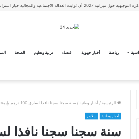
رونار مدربا لمنتخب كوت ديفوار
اسية
رياضة
أخبار جهوية
اقتصاد
تربية وتعليم
الصحة
المر
الرئيسية
/
أخبار وطنية
/
سنة سجنا سجنا نافذا لسارق 100 درهم بإيمنتانوت(التفاصيل)
أخبار وطنية
سلايدر