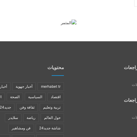
اجعات
محتويات
لات
merhabet tr
أخبار جهوية
أخبار
اقتصاد
السياسية
الصحة
ا
اجعات
تربية وتعليم
ثقافة وفن
جديد24
لات
حول العالم
رياضة
سلايدر
شاشة جديد24
فن ومشاهير