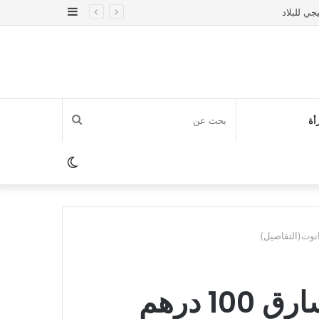
إضافة
عمود
جانبي
بحث
أة
عن
الوضع
المظلم
سنة سجنا سجنا نافذا لسارق 100 درهم