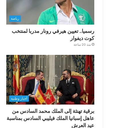
رياضة
رسميا.. تعيين هيرفي رونار مدربا لمنتخب
كوت ديفوار
منذ 20 ساعة
أخبار وطنية
برقية تهنئة إلى الملك محمد السادس من
عاهل إسبانيا الملك فيليبي السادس بمناسبة
عيد العرش