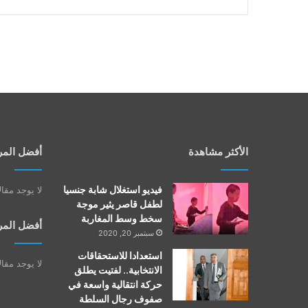
الأكثر مشاهدة
أفضل المر
فيديو استغلال شابة جنسيا
لا يوجد مقا
لطفل قاصر يثير موجة
سخط وسط المغاربة
أفضل المر
سبتمبر 20, 2020
استعدادا للاستحقاقات
لا يوجد مقا
الانتخابية.. لفتيت يطلق
حركة انتقالية واسعة في
صفوف رجال السلطة