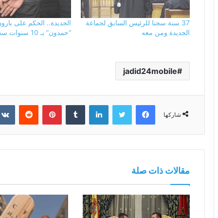
37 سنة سجنا للرئيس السابق لجماعة
الجديدة.. الحكم على بارو
الجديدة ومن معه
“حمدون” بـ 10 سنوات سجنا نافذا
jadid24mobile
فيسبوك
تويتر
لينكدإن
بينتيريست
شاركها
مقالات ذات صلة