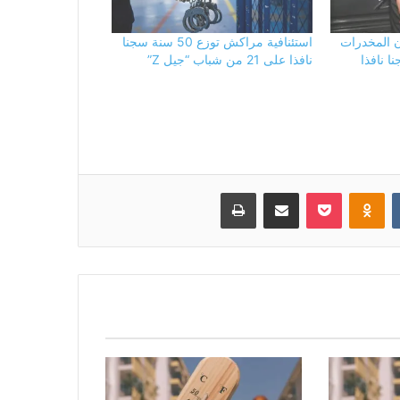
ن المخدرات
استئنافية مراكش توزع 50 سنة سجنا
نافذا على 21 من شباب “جيل Z”
بوكيت
Odnoklassniki
مشاركة عبر البريد
طباعة