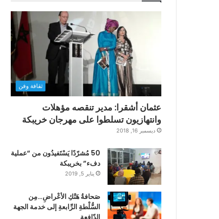
ثقافة وفن
عثمان أشقرا: مدير تنقصه مؤهلات
وانتهازيون تسلطوا على مهرجان خريبكة
ديسمبر 16, 2018
50 مُشرّدًا يَسْتَفيدُون من “عملية
دفء” بخريبكة
يناير 5, 2019
صَحافةُ هَتْكِ الأعْراضِ…مِن
السُّلْطةِ الرِّابعةِ إلى خدمة الجهة
الدّافعةِ