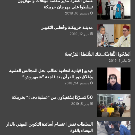
عثمان أشقرا: مدير تنقصه مؤهلات وانتهازيون
تسلطوا على مهرجان خريبكة
ديسمبر 16, 2018
مدينـة خريبكـة وخُطـى التَغييـر
مايو 12, 2019
اَلصَّحْوَةُ الثَّقافيَّةُ…تلك السُّلطةُ المُزْعجةُ
يناير 3, 2019
فيديو | قيادية اتحادية تطالب بحل المجالس العلمية
وإغلاق دور القرآن بعد فاجعة “شمهروش”
ديسمبر 24, 2018
50 مُشرّدًا يَسْتَفيدُون من “عملية دفء” بخريبكة
يناير 5, 2019
السلطات تفض اعتصام أساتذة التكوين المهني بالدار
البيضاء بالقوة