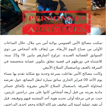
تمكنت مصالح الأمن العمومي بولاية أمن بني ملال، خلال الساعات
الأولى من صباح اليوم الأربعاء، من إيقاف ثلاثة أشخاص من ذوي
السوابق القضائية العديدة، تتراوح أعمارهم مابين 19 و25 سنة،
للاشتباه في تورطهم في قضية تتعلق بتكوين عصابة متخصصة في
السرقة بالعنف وباستعمال السلاح الأبيض.
وكانت مصالح الأمن تفاعلت بسرعة وجدية مع شكاية تقدم بها مساء
يوم الأحد 09 فبراير الجاري سائق سيارة لنقل البضائع، حول تعرضه
لمحاولة السرقة باستعمال السلاح الأبيض مقرونة بإلحاق خسائر
مادية بعربته من قبل أربعة أشخاص كانوا على متن دراجتين ناريتين،
حيث تم في مرحلة أولى تحديد هوية أحد المشتبه فيهم وتوقيفه، قبل
أن تقود عملية أمنية إلى توقيف شركائه الثلاثة وحجز إحدى الدراجتين