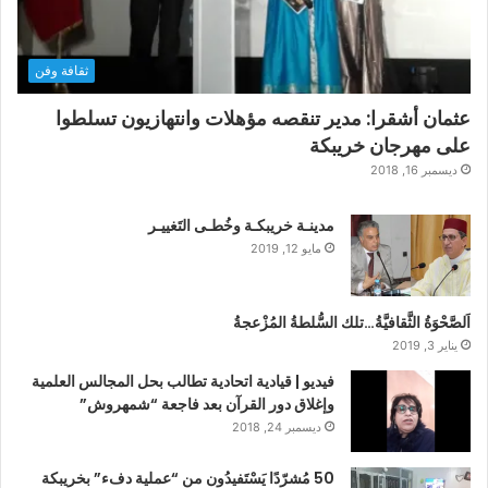
ثقافة وفن
عثمان أشقرا: مدير تنقصه مؤهلات وانتهازيون تسلطوا
على مهرجان خريبكة
ديسمبر 16, 2018
مدينـة خريبكـة وخُطـى التَغييـر
مايو 12, 2019
اَلصَّحْوَةُ الثَّقافيَّةُ…تلك السُّلطةُ المُزْعجةُ
يناير 3, 2019
فيديو | قيادية اتحادية تطالب بحل المجالس العلمية
وإغلاق دور القرآن بعد فاجعة “شمهروش”
ديسمبر 24, 2018
50 مُشرّدًا يَسْتَفيدُون من “عملية دفء” بخريبكة