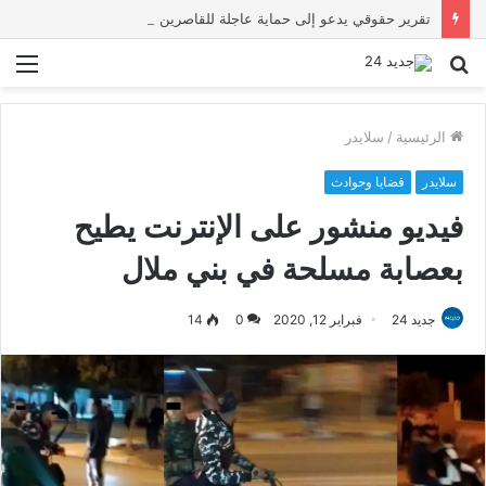
تقرير حقوقي يدعو إلى حماية عاجلة للقاصرين بسبتة ويحذر من تصاعد المخاطر والاستغلال
بحث
الق
عن
الرئيسية
/
سلايدر
سلايدر
قضايا وحوادث
فيديو منشور على الإنترنت يطيح
بعصابة مسلحة في بني ملال
جديد 24
فبراير 12, 2020
0
14