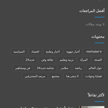
أفضل المراجعات
لا يوجد مقالات
محتويات
merhabet tr
أخبار جهوية
أخبار وطنية
اقتصاد
السياسية
الصحة
المرأة
تربية وتعليم
ثقافة وفن
جديد24
حول العالم
رياضة
سلايدر
شاشة جديد24
فن ومشاهير
قضايا وحوادث
لا تنشر هنا
مجتمع
مرصد المحترفين
لأكثر تفاعلاً