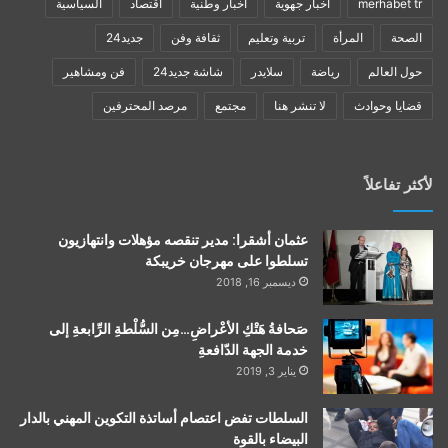
merhabet tr
أخبار جهوية
أخبار وطنية
اقتصاد
السياسية
الصحة
المرأة
تربية وتعليم
ثقافة وفن
جديد24
حول العالم
رياضة
سلايدر
شاشة جديد24
فن ومشاهير
قضايا وحوادث
لا تنشر هنا
مجتمع
مرصد المحترفين
لأكثر تفاعلاً
عثمان أشقرا: مدير تنقصه مؤهلات وانتهازيون
تسلطوا على مهرجان خريبكة
ديسمبر 16, 2018
صَحافةُ هَتْكِ الأعْراضِ…مِن السُّلْطةِ الرِّابعةِ إلى
خدمة الجهة الدّافعةِ
يناير 3, 2019
السلطات تفض اعتصام أساتذة التكوين المهني بالدار
البيضاء بالقوة