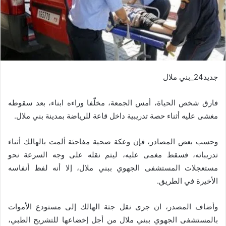
جديد24_بني ملال
فارق شخص الحياة، أمس الجمعة، مخلّفا وراءه ابناء، بعد سقوطه
مغشى عليه أثناء حصة تدريبية داخل قاعة للرياضة بمدينة بني ملال.
وحسب بعض المصادر، فإن وعكة صحية مفاجئة ألمت بالهالك أثناء
تدريباته، فسقط مغمى عليه، ليتم نقله على وجه السرعة نحو
مستعجلات المستشفى الجهوي ببني ملال، إلا أنه لفظ أنفاسه
الأخيرة في الطريق.
وأضاف المصدر، ان جرى نقل جثة الهالك إلى مستودع الأموات
بالمستشفى الجهوي ببني ملال من أجل إخضاعها للتشريح الطبي،