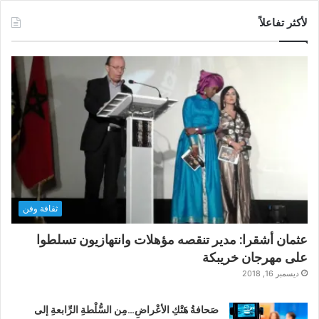
لأكثر تفاعلاً
ثقافة وفن
عثمان أشقرا: مدير تنقصه مؤهلات وانتهازيون تسلطوا
على مهرجان خريبكة
ديسمبر 16, 2018
صَحافةُ هَتْكِ الأعْراضِ…مِن السُّلْطةِ الرِّابعةِ إلى