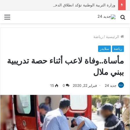
وزارة التربية الوطنية تؤكد انطلاق الدخول المدرسي 2026-2027 في موعده الرسمي
بحث
الق
عن
الرئيسية
/
رياضة
رياضة
سلايدر
مأساة..وفاة لاعب أثناء حصة تدريبية
ببني ملال
جديد 24
فبراير 22, 2020
0
15