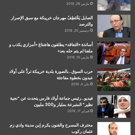
مارس 26, 2019
الصايل يَخْتَطِفُ مهرجان خريبكة مع سبق الإصرار
والترصد
ديسمبر 20, 2018
أساتذة «التعاقد» يطلقون هاشتاغ «أمزازي يكذب و
ملفنا لم يتم حله بعد»
مارس 10, 2019
حرب السوق…بالصورة بلدية خريبكة تردُّ على أولاد
عبدون بخطوة مفاجئة
يناير 4, 2019
فيديو…رئيس جماعة أولاد فارس يتحدث عن “نجية
نظير” المتبرعة بمليار و300 مليون
فبراير 17, 2019
محترف المسرح والفنون يكرم إبن مدينة وادي زم
عثمان ركوب