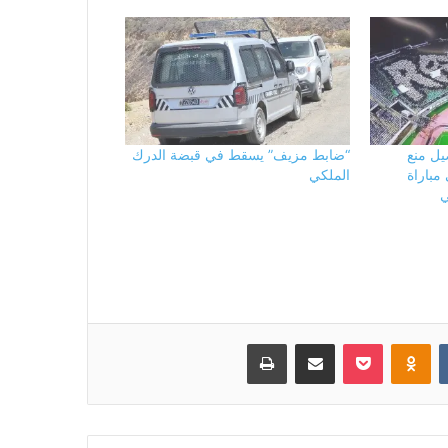
يل منع
“ضابط مزيف” يسقط في قبضة الدرك
مباراة
الملكي
ي
بوكيت
Odnoklassniki
مشاركة عبر البريد
طباعة