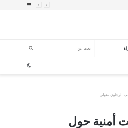
إضافة
عمود
جانبي
بحث
أة
عن
الوضع
المظلم
عب الرجاوي متولي
ت أمنية حول