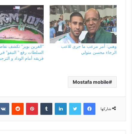
وهبي: أمر مرعب ما جرى للاعب
“الغرين بويز” تكشف تفاص
الرجاء محسن متولي
السلطات رفع ” التيفو” في 
فريقه أمام الوداد و الترج
Mostafa mobile
فيسبوك
تويتر
لينكدإن
بينتيريست
شاركها