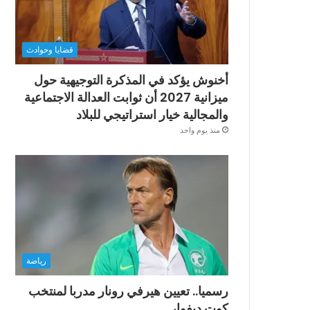
قضايا وحوادث
أخنوش يؤكد في المذكرة التوجيهية حول
ميزانية 2027 أن ثوابت العدالة الاجتماعية
والمجالية خيار استراتيجي للبلاد
منذ يوم واحد
رياضة
رسميا.. تعيين هيرفي رونار مدربا لمنتخب
كوت ديفوار