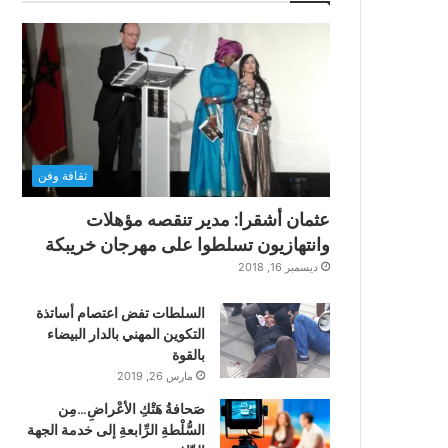
ثقافة وفن
عثمان أشقرا: مدير تنقصه مؤهلات
وانتهازيون تسلطوا على مهرجان خريبكة
ديسمبر 16, 2018
السلطات تفض اعتصام أساتذة
التكوين المهني بالدار البيضاء
بالقوة
مارس 26, 2019
صَحافةُ هَتْكِ الأعْراضِ…مِن
السُّلْطةِ الرِّابعةِ إلى خدمة الجهة