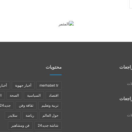
اجعات
محتويات
لات
merhabet tr
أخبار جهوية
أخبار
اقتصاد
السياسية
الصحة
ا
اجعات
تربية وتعليم
ثقافة وفن
جديد24
لات
حول العالم
رياضة
سلايدر
شاشة جديد24
فن ومشاهير