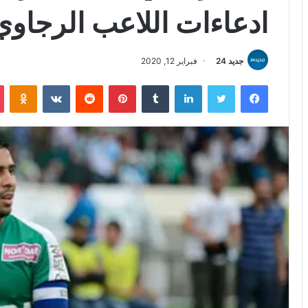
ادعاءات اللاعب الرجاوي
جديد 24
فبراير 12, 2020
فيسبوك
تويتر
لينكدإن
بينتيريست
iki