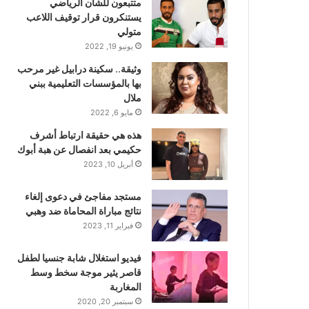
متتبعون للشأن الرياضي
يستنكرون قرار توقيف اللاعب
متولي
يونيو 19, 2022
وثيقة.. سكينة درابيل غير مرحب
بها بالمؤسسات التعليمية ببني
ملال
مايو 6, 2022
هذه هي حقيقة ارتباط أشرف
حكيمي بعد انفصال عن هبة أبوك
أبريل 10, 2023
مستجد مفاجئ في دعوى إلغاء
نتائج مباراة المحاماة ضد وهبي
فبراير 11, 2023
فيديو استغلال شابة جنسيا لطفل
قاصر يثير موجة سخط وسط
المغاربة
سبتمبر 20, 2020