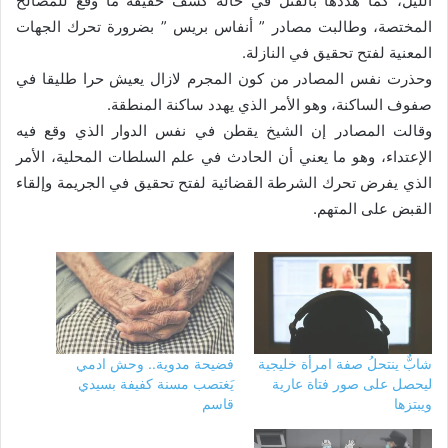
الليل، كما هددها بالقتل في حالة كشف حقيقة ما وقع للمصالح
المختصة، وطالبت مصادر ” أنفاس بريس ” بضرورة تحرك الجهات
المعنية لفتح تحقيق في النازلة.
وحذرت نفس المصادر من كون المجرم لازال يعيش حرا طليقا في
صفوف الساكنة، وهو الأمر الذي يهدد ساكنة المنطقة.
وقالت المصادر إن الشيخ يقطن في نفس الدوار الذي وقع فيه
الإعتداء، وهو ما يعني أن الحادث في علم السلطات المحلية، الأمر
الذي يفرض تحرك الشرطة القضائية لفتح تحقيق في الجريمة وإلقاء
القبض على المتهم.
شابٌّ ينتحلُ صفة امرأة خليجية
فضيحة مدوية.. وحش ادمي
ليحصل على صور فتاة عارية
يَغتصب مسنة كفيفة بسيدي
ويبتزها
قاسم