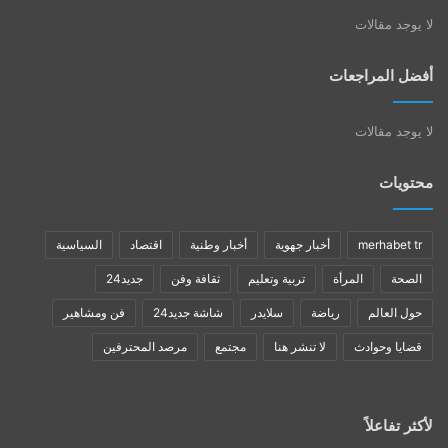
لا يوجد مقالات
أفضل المراجعات
لا يوجد مقالات
محتويات
merhabet tr
أخبار جهوية
أخبار وطنية
اقتصاد
السياسية
الصحة
المرأة
تربية وتعليم
ثقافة وفن
جديد24
حول العالم
رياضة
سلايدر
شاشة جديد24
فن ومشاهير
قضايا وحوادث
لا تنشر هنا
مجتمع
مرصد المحترفين
لأكثر تفاعلاً