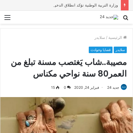
وزارة التربية الوطنية تؤكد انطلاق الدخول المدرسي 2026-2027 في موعده الرسمي
بحث
الق
عن
الرئيسية
/
سلايدر
سلايدر
قضايا وحوادث
مصيبة..شاب يَغتصب مسنة تبلغ من
العمر80 سنة نواحي مكناس
جديد 24
فبراير 24, 2020
0
15