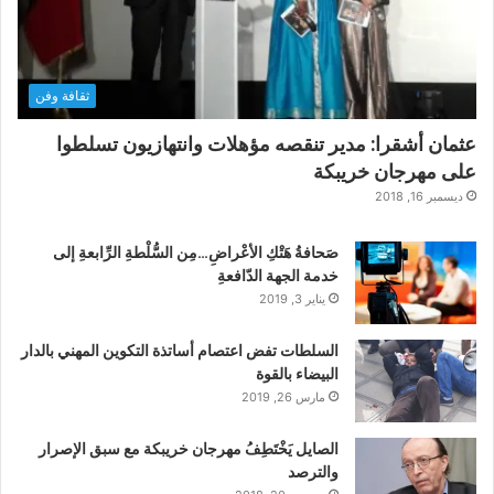
ثقافة وفن
عثمان أشقرا: مدير تنقصه مؤهلات وانتهازيون تسلطوا
على مهرجان خريبكة
ديسمبر 16, 2018
صَحافةُ هَتْكِ الأعْراضِ…مِن السُّلْطةِ الرِّابعةِ إلى
خدمة الجهة الدّافعةِ
يناير 3, 2019
السلطات تفض اعتصام أساتذة التكوين المهني بالدار
البيضاء بالقوة
مارس 26, 2019
الصايل يَخْتَطِفُ مهرجان خريبكة مع سبق الإصرار
والترصد