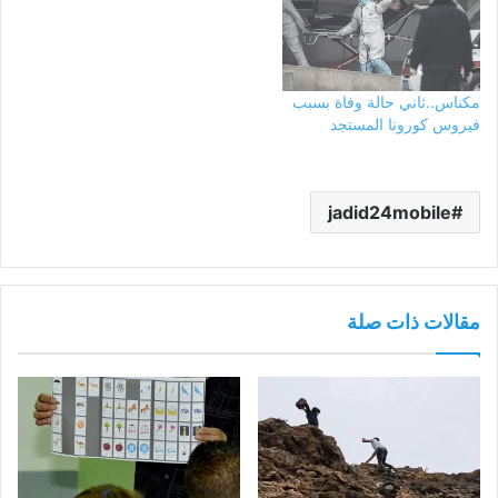
مكناس..ثاني حالة وفاة بسبب
فيروس كورونا المستجد
jadid24mobile
مقالات ذات صلة