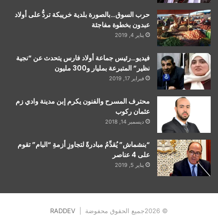
حرب السوق…بالصورة بلدية خريبكة تردُّ على أولاد
عبدون بخطوة مفاجئة
يناير 4, 2019
فيديو…رئيس جماعة أولاد فارس يتحدث عن “نجية
نظير” المتبرعة بمليار و300 مليون
فبراير 17, 2019
محترف المسرح والفنون يكرم إبن مدينة وادي زم
عثمان ركوب
ديسمبر 14, 2018
“بنشماش” يُقدِّمُ مبادرةً لتجاوزِ أزمةِ “البام” تقوم
على 4 عناصر
يناير 5, 2019
© 2026جميع الحقوق محفوضة |
RADDEV