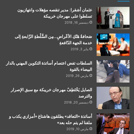
عثمان أشقرا: مدير تنقصه مؤهلات وانتهازيون
تسلطوا على مهرجان خريبكة
ديسمبر 16, 2018
صَحافةُ هَتْكِ الأعْراضِ…مِن السُّلْطةِ الرِّابعةِ إلى
خدمة الجهة الدّافعةِ
يناير 3, 2019
السلطات تفض اعتصام أساتذة التكوين المهني بالدار
البيضاء بالقوة
مارس 26, 2019
الصايل يَخْتَطِفُ مهرجان خريبكة مع سبق الإصرار
والترصد
ديسمبر 20, 2018
أساتذة «التعاقد» يطلقون هاشتاغ «أمزازي يكذب و
ملفنا لم يتم حله بعد»
مارس 10, 2019