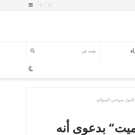
إضافة
عمود
جانبي
بحث
أة
عن
الوضع
المظلم
الدوار ضواحي السوالم
ميت“ بدعوى أنه