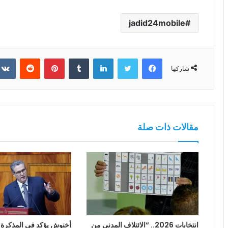
jadid24mobile
فيسبوك
تويتر
لينكدإن
بينتيريست
شاركها
مقالات ذات صلة
انتخابات 2026.. “الائتلاف المدني من
أخنوش يؤكد في المذكرة ا