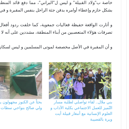
خاصة ب”ولاد القبيلة” و ليس ل”البراني”، مما دفع قائد المنط
بشكل حازم وإعطاء أوامره بدفن جثة الراحل بنفس المقبرة و في 
و أثارت الواقعة حفيظة فعاليات جمعوية، كما خلفت ردود أفع
تصرفات هؤلاء المتعصبين من أبناء المنطقة، مشددين على أنه لا
و أن المقبرة في الأصل مخصصة لموتى المسلمين و ليس لسكان
بني ملال.. لقاء تواصلي لطلبة مسار
بحثاً عن الكنوز مجهولون ي
التّميز للعمل الاجتماعي بكلية الآداب و
ولي صالح بنواحي سطات
العلوم الإنسانية مع أمغار قبيلة أيت
ويرة بالقصيبة