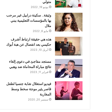
متولي
يونيو 19, 2022
وثيقة.. سكينة درابيل غير مرحب
بها بالمؤسسات التعليمية ببني
ملال
مايو 6, 2022
هذه هي حقيقة ارتباط أشرف
حكيمي بعد انفصال عن هبة أبوك
أبريل 10, 2023
مستجد مفاجئ في دعوى إلغاء
نتائج مباراة المحاماة ضد وهبي
فبراير 11, 2023
فيديو استغلال شابة جنسيا لطفل
قاصر يثير موجة سخط وسط
المغاربة
سبتمبر 20, 2020