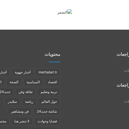
اجعات
محتويات
لات
merhabet tr
أخبار جهوية
أخبار
اقتصاد
السياسية
الصحة
ا
اجعات
تربية وتعليم
ثقافة وفن
جديد24
لات
حول العالم
رياضة
سلايدر
شاشة جديد24
فن ومشاهير
قضايا وحوادث
لا تنشر هنا
مجتم