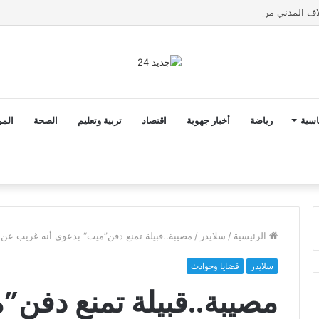
اسية
رياضة
أخبار جهوية
اقتصاد
تربية وتعليم
الصحة
المر
الرئيسية
/
سلايدر
/
مصيبة..قبيلة تمنع دفن”ميت“ بدعوى أنه غريب عن 
سلايدر
قضايا وحوادث
مصيبة..قبيلة تمنع دفن”