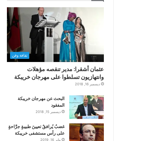
ثقافة وفن
عثمان أشقرا: مدير تنقصه مؤهلات
وانتهازيون تسلطوا على مهرجان خريبكة
ديسمبر 16, 2018
البحث عن مهرجان خريبكة
المفقود
ديسمبر 15, 2018
غضبٌ يُرافقُ تعيينَ طبيبةٍ جرَّاحةٍ
على رأس مستشفى خريبكة
يناير 16, 2019