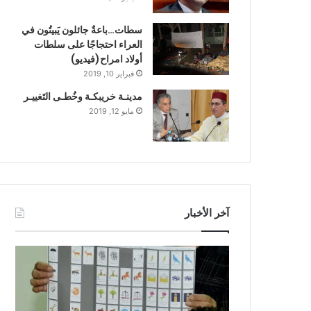
سطات…باعةٌ جائلون يَبيتُون في
العراء احتجاجًا على سلطات
أولاد امراح(فيديو)
فبراير 10, 2019
مدينـة خريبكـة وخُطـى التَغييـر
مايو 12, 2019
آخر الأخبار