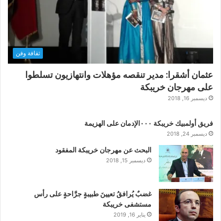
ثقافة وفن
عثمان أشقرا: مدير تنقصه مؤهلات وانتهازيون تسلطوا
على مهرجان خريبكة
ديسمبر 16, 2018
فريق أولمبيك خريبكة ٠٠٠الإدمان على الهزيمة
ديسمبر 24, 2018
البحث عن مهرجان خريبكة المفقود
ديسمبر 15, 2018
غضبٌ يُرافقُ تعيينَ طبيبةٍ جرَّاحةٍ على رأس
مستشفى خريبكة
يناير 16, 2019