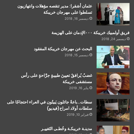
عثمان أشقرا: مدير تنقصه مؤهلات وانتهازيون
تسلطوا على مهرجان خريبكة
ديسمبر 16, 2018
فريق أولمبيك خريبكة ٠٠٠الإدمان على الهزيمة
ديسمبر 24, 2018
البحث عن مهرجان خريبكة المفقود
ديسمبر 15, 2018
غضبٌ يُرافقُ تعيينَ طبيبةٍ جرَّاحةٍ على رأس
مستشفى خريبكة
يناير 16, 2019
سطات…باعةٌ جائلون يَبيتُون في العراء احتجاجًا على
سلطات أولاد امراح(فيديو)
فبراير 10, 2019
مدينـة خريبكـة وخُطـى التَغييـر