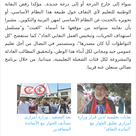
سواء إلى خارج الدرجة أو إلى درجة جديدة.. مؤكدا رفض النقابة
الوطنية للتعليم لأي التفاف حول طبيعة هذا النظام الأساسي، أو
تحويره بالحديث عن النظام الأساسي لمهن التربية والتكوين.. مشيرا
بأن نقابته ستواجه من موقعها ما أسماه “العبث” و”مسلسل
استهداف الحريات، وتبخيس العمل النقابي الجاد”، كما ستفضح “كل
التواطؤات أيا كان مصدرها”، وستستمر في النضال من أجل تعليم
عمومي جيد ومجاني لكل أبناء هذا الوطن، ولتحقيق المطالب العادلة
والمشروعة لكل فئات الشغيلة التعليمية، ميدانيا، من خلال برنامج
نضالي ستعلن عنه قريبا.
نقابات تعليمية تُدين قرار وزارة
بعد التصعيد…وزارة أمزازي
أمزازي تعليق الحوار مع
تستأنف الحوار مع الأساتذة
”أساتذة التعاقد“
المتعاقدين