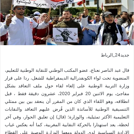
جديد24_الرباط
قال عبد الناصر نعناع، عضو المكتب الوطني للنقابة الوطنية للتعليم،
المنضوية تحت لواء الكونفدرالية الديمقراطية للشغل، ردا على قرار
وزارة التربية الوطنية على إلغاء لقاء حول ملف التعاقد بشكل
مفاجئ، يوم الاثنين 20 فبراير 2020، عشرون دقيقة فقط ، قبل
انطلاقه، وهو اللقاء الذي كان من المقرر أن ينعقد بين بين ممثلي
التنسيقية الوطنية للأساتذة الذين فُرض عليهم التعاقد والنقابات
التعليمية الأكثر تمثيلية، والوزارة؛ (قال) إن تعليق الحوار، وفي آخر
لحظة، يعد استهتارا بالحركة النقابية المغربية، كما أنه يعكس غياب
الإرادة السياسية لدى الدولة ومعها الوزارة الوصية على القطاع