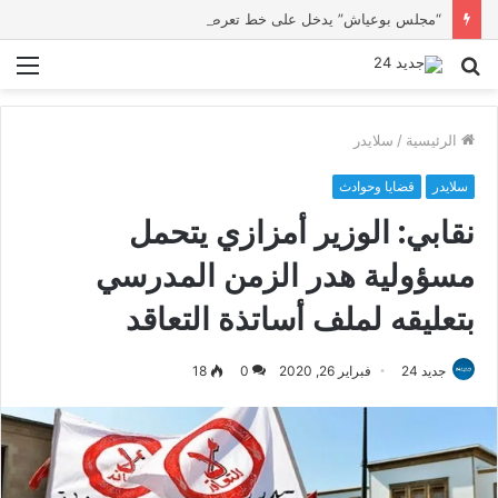
“مجلس بوعياش” يدخل على خط تعرض شاب لتهديد من فرد القوات العمومية
بحث
الق
عن
الرئيسية
/
سلايدر
سلايدر
قضايا وحوادث
نقابي: الوزير أمزازي يتحمل
مسؤولية هدر الزمن المدرسي
بتعليقه لملف أساتذة التعاقد
جديد 24
فبراير 26, 2020
0
18