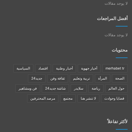
لا يوجد مقالات
أفضل المراجعات
لا يوجد مقالات
محتويات
merhabet tr
أخبار جهوية
أخبار وطنية
اقتصاد
السياسية
الصحة
المرأة
تربية وتعليم
ثقافة وفن
جديد24
حول العالم
رياضة
سلايدر
شاشة جديد24
فن ومشاهير
قضايا وحوادث
لا تنشر هنا
مجتمع
مرصد المحترفين
لأكثر تفاعلاً