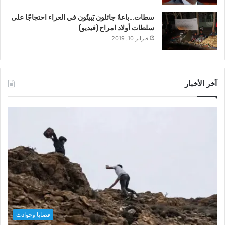
سطات…باعةٌ جائلون يَبيتُون في العراء احتجاجًا على
سلطات أولاد امراح(فيديو)
فبراير 10, 2019
آخر الأخبار
قضايا وحوادث