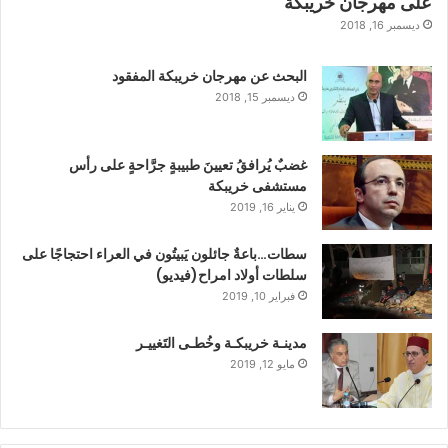
على مهرجان خريبكة
ديسمبر 16, 2018
البحث عن مهرجان خريبكة المفقود
ديسمبر 15, 2018
غضبٌ يُرافقُ تعيينَ طبيبةٍ جرَّاحةٍ على رأس
مستشفى خريبكة
يناير 16, 2019
سطات…باعةٌ جائلون يَبيتُون في العراء احتجاجًا على
سلطات أولاد امراح(فيديو)
فبراير 10, 2019
مدينـة خريبكـة وخُطـى التَغييـر
مايو 12, 2019