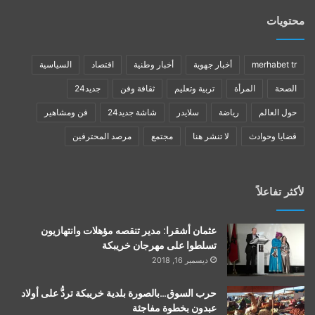
محتويات
merhabet tr
أخبار جهوية
أخبار وطنية
اقتصاد
السياسية
الصحة
المرأة
تربية وتعليم
ثقافة وفن
جديد24
حول العالم
رياضة
سلايدر
شاشة جديد24
فن ومشاهير
قضايا وحوادث
لا تنشر هنا
مجتمع
مرصد المحترفين
لأكثر تفاعلاً
عثمان أشقرا: مدير تنقصه مؤهلات وانتهازيون
تسلطوا على مهرجان خريبكة
ديسمبر 16, 2018
حرب السوق…بالصورة بلدية خريبكة تردُّ على أولاد
عبدون بخطوة مفاجئة