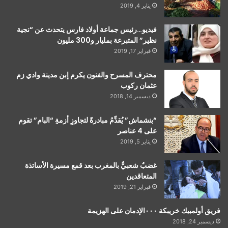
يناير 4, 2019
فيديو…رئيس جماعة أولاد فارس يتحدث عن “نجية
نظير” المتبرعة بمليار و300 مليون
فبراير 17, 2019
محترف المسرح والفنون يكرم إبن مدينة وادي زم
عثمان ركوب
ديسمبر 14, 2018
“بنشماش” يُقدِّمُ مبادرةً لتجاوزِ أزمةِ “البام” تقوم
على 4 عناصر
يناير 5, 2019
غضبٌ شعبيٌّ بالمغرب بعد قمع مسيرة الأساتذة
المتعاقدين
فبراير 21, 2019
فريق أولمبيك خريبكة ٠٠٠الإدمان على الهزيمة
ديسمبر 24, 2018