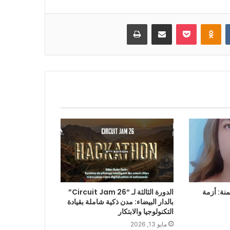
بوكيت
Odnoklassniki
مشاركة عبر البريد
طباعة
منة: أزمة
الدورة الثالثة لـ “Circuit Jam 26”
بالدار البيضاء: مدن ذكية شاملة بقيادة
التكنولوجيا والابتكار
مايو 13, 2026