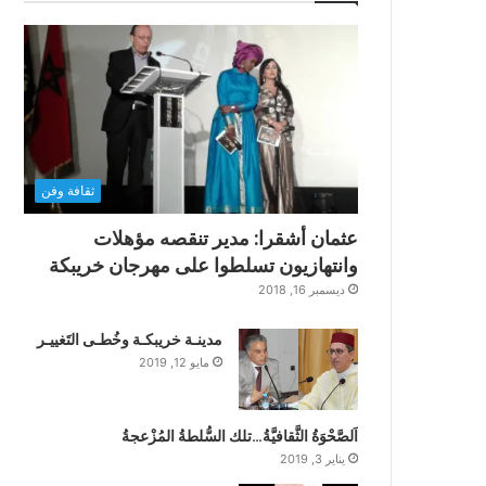
ثقافة وفن
عثمان أشقرا: مدير تنقصه مؤهلات
وانتهازيون تسلطوا على مهرجان خريبكة
ديسمبر 16, 2018
مدينـة خريبكـة وخُطـى التَغييـر
مايو 12, 2019
اَلصَّحْوَةُ الثَّقافيَّةُ…تلك السُّلطةُ المُزْعجةُ
يناير 3, 2019