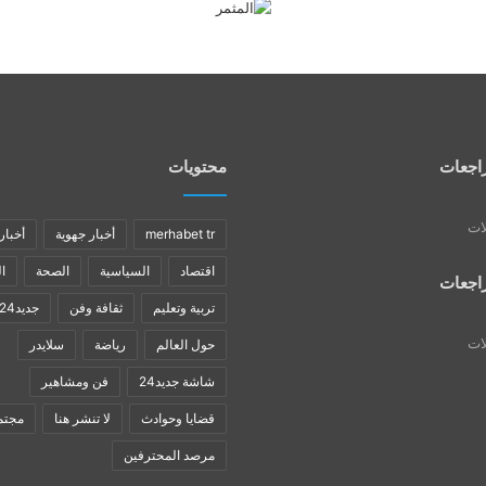
اجعات
محتويات
لات
merhabet tr
أخبار جهوية
أخبار
اقتصاد
السياسية
الصحة
ا
اجعات
تربية وتعليم
ثقافة وفن
جديد24
لات
حول العالم
رياضة
سلايدر
شاشة جديد24
فن ومشاهير
قضايا وحوادث
لا تنشر هنا
مجتم
مرصد المحترفين