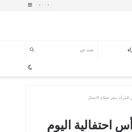
إضافة
عمود
جانبي
بحث
أة
عن
الوضع
المظلم
ي للمرأة بمقر قطاع الاتصال
أس احتفالية اليوم