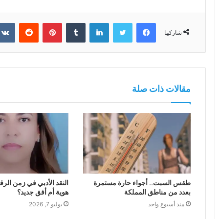
فيسبوك
تويتر
لينكدإن
بينتيريست
شاركها
مقالات ذات صلة
طقس السبت.. أجواء حارة مستمرة
النقد الأدبي في زمن الرق
بعدد من مناطق المملكة
هوية أم أفق جديد؟
منذ أسبوع واحد
يوليو 7, 2026