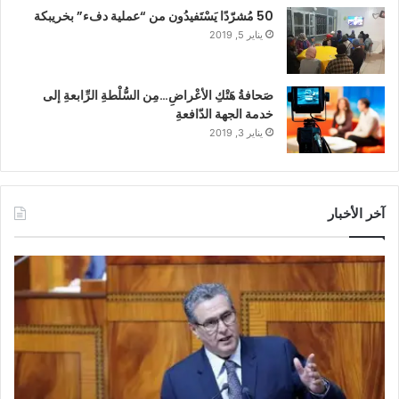
50 مُشرّدًا يَسْتَفيدُون من “عملية دفء” بخريبكة
يناير 5, 2019
صَحافةُ هَتْكِ الأعْراضِ…مِن السُّلْطةِ الرِّابعةِ إلى
خدمة الجهة الدّافعةِ
يناير 3, 2019
آخر الأخبار