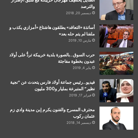
الصايل يَخْتَطِفُ مهرجان خريبكة مع سبق الإصرار
والترصد
ديسمبر 20, 2018
أساتذة «التعاقد» يطلقون هاشتاغ «أمزازي يكذب و
ملفنا لم يتم حله بعد»
مارس 10, 2019
حرب السوق…بالصورة بلدية خريبكة تردُّ على أولاد
عبدون بخطوة مفاجئة
يناير 4, 2019
فيديو…رئيس جماعة أولاد فارس يتحدث عن “نجية
نظير” المتبرعة بمليار و300 مليون
فبراير 17, 2019
محترف المسرح والفنون يكرم إبن مدينة وادي زم
عثمان ركوب
ديسمبر 14, 2018