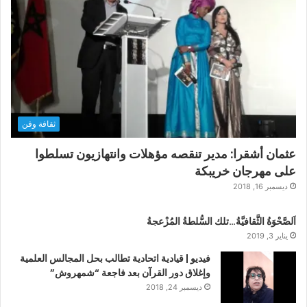
ثقافة وفن
عثمان أشقرا: مدير تنقصه مؤهلات وانتهازيون تسلطوا
على مهرجان خريبكة
ديسمبر 16, 2018
اَلصَّحْوَةُ الثَّقافيَّةُ…تلك السُّلطةُ المُزْعجةُ
يناير 3, 2019
فيديو | قيادية اتحادية تطالب بحل المجالس العلمية
وإغلاق دور القرآن بعد فاجعة “شمهروش”
ديسمبر 24, 2018