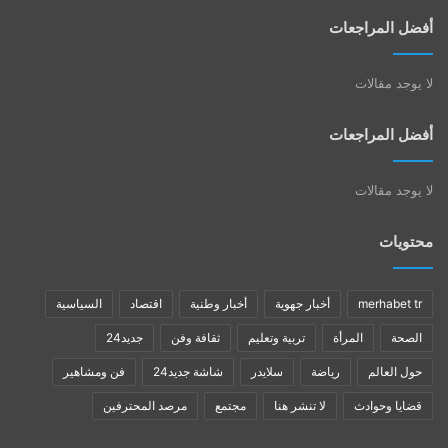
أفضل المراجعات
لا يوجد مقالات
أفضل المراجعات
لا يوجد مقالات
محتويات
merhabet tr
أخبار جهوية
أخبار وطنية
اقتصاد
السياسية
الصحة
المرأة
تربية وتعليم
ثقافة وفن
جديد24
حول العالم
رياضة
سلايدر
شاشة جديد24
فن ومشاهير
قضايا وحوادث
لا تنشر هنا
مجتمع
مرصد المحترفين