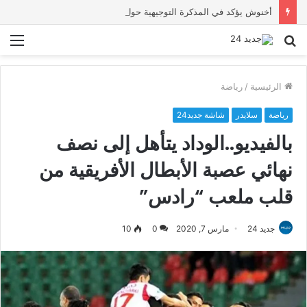
أخنوش يؤكد في المذكرة التوجيهية حول ميزانية 2027 أن ثوابت العدالة الاجتماعية والمجالية خيار استراتيجي للبلاد
بحث
الق
عن
الرئيسية
/
رياضة
رياضة
سلايدر
شاشة جديد24
بالفيديو..الوداد يتأهل إلى نصف
نهائي عصبة الأبطال الأفريقية من
قلب ملعب “رادس”
جديد 24
مارس 7, 2020
0
10