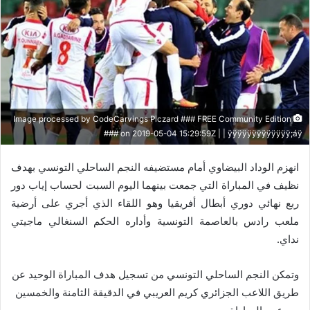
Image processed by CodeCarvings Piczard ### FREE Community Edition
### on 2019-05-04 15:29:59Z | | ÿÿÿÿÿÿÿÿÿÿÿÿÿ;áÿ
انهزم الوداد البيضاوي أمام مستضيفه النجم الساحلي التونسي بهدف
نظيف في المباراة التي جمعت بينهما اليوم السبت لحساب إياب دور
ربع نهائي دوري أبطال أفريقيا وهو اللقاء الذي أجري على أرضية
ملعب رادس بالعاصمة التونسية وأداره الحكم السنغالي ماجيتي
نداي.
وتمكن النجم الساحلي التونسي من تسجيل هدف المباراة الوحيد عن
طريق اللاعب الجزائري كريم العريبي في الدقيقة الثامنة والخمسين