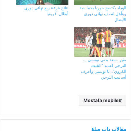
الوداد يكتسح حوريا بخماسية
نتائج قرعة ربع نهائي دوري
ويتأهل لنصف نهائي دوري
أبطال أفريقيا
الأبطال
مثير ..معد بدني تونسي …
الترجي اعتمد “الخبث
الكروي”..أنا تونسي وأعرف
أساليب الترجي
Mostafa mobile
مقالات ذات صلة