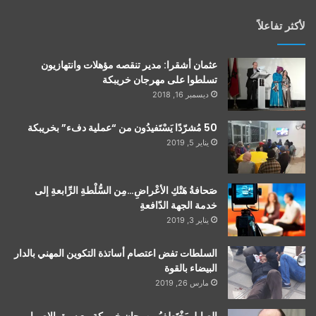
لأكثر تفاعلاً
عثمان أشقرا: مدير تنقصه مؤهلات وانتهازيون
تسلطوا على مهرجان خريبكة
ديسمبر 16, 2018
50 مُشرّدًا يَسْتَفيدُون من “عملية دفء” بخريبكة
يناير 5, 2019
صَحافةُ هَتْكِ الأعْراضِ…مِن السُّلْطةِ الرِّابعةِ إلى
خدمة الجهة الدّافعةِ
يناير 3, 2019
السلطات تفض اعتصام أساتذة التكوين المهني بالدار
البيضاء بالقوة
مارس 26, 2019