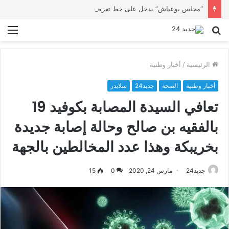
“مجلس بوعياش” يدخل على خط تعرض شاب لتهديد من فرد القوات العمومية
بحث
الق
عن
الرئيسية
/
أخبار وطنية
أخبار وطنية
الصحة
جديد24
سلايدر
تعافي السيدة المصابة بكوفيد 19
بالفقيه بن صالح وحالة إصابة جديدة
بخريبكة وهذا عدد المخالطين بالجهة
جديد24
مارس 24, 2020
0
15