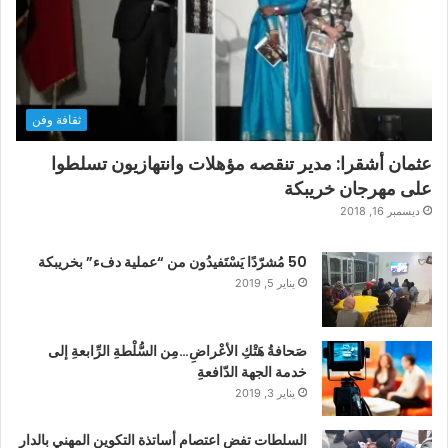
ثقافة وفن
عثمان أشقرا: مدير تنقصه مؤهلات وانتهازيون تسلطوا
على مهرجان خريبكة
ديسمبر 16, 2018
50 مُشرّدًا يَسْتَفيدُون من “عملية دفء” بخريبكة
يناير 5, 2019
صَحافةُ هَتْكِ الأعْراضِ…مِن السُّلْطةِ الرِّابعةِ إلى
خدمة الجهة الدّافعةِ
يناير 3, 2019
السلطات تفض اعتصام أساتذة التكوين المهني بالدار