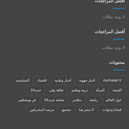
أفضل المراجعات
لا يوجد مقالات
أفضل المراجعات
لا يوجد مقالات
محتويات
merhabet tr
أخبار جهوية
أخبار وطنية
اقتصاد
السياسية
الصحة
المرأة
تربية وتعليم
ثقافة وفن
جديد24
حول العالم
رياضة
سلايدر
شاشة جديد24
فن ومشاهير
قضايا وحوادث
لا تنشر هنا
مجتمع
مرصد المحترفين