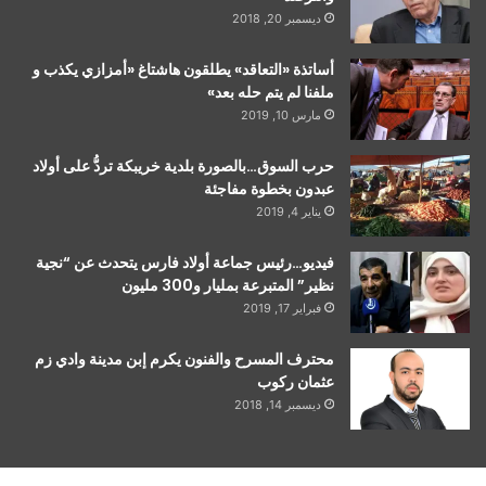
ديسمبر 20, 2018
أساتذة «التعاقد» يطلقون هاشتاغ «أمزازي يكذب و
ملفنا لم يتم حله بعد»
مارس 10, 2019
حرب السوق…بالصورة بلدية خريبكة تردُّ على أولاد
عبدون بخطوة مفاجئة
يناير 4, 2019
فيديو…رئيس جماعة أولاد فارس يتحدث عن “نجية
نظير” المتبرعة بمليار و300 مليون
فبراير 17, 2019
محترف المسرح والفنون يكرم إبن مدينة وادي زم
عثمان ركوب
ديسمبر 14, 2018