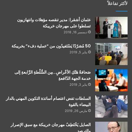
لأكثر تفاعلاً
عثمان أشقرا: مدير تنقصه مؤهلات وانتهازيون
تسلطوا على مهرجان خريبكة
ديسمبر 16, 2018
50 مُشرّدًا يَسْتَفيدُون من “عملية دفء” بخريبكة
يناير 5, 2019
صَحافةُ هَتْكِ الأعْراضِ…مِن السُّلْطةِ الرِّابعةِ إلى
خدمة الجهة الدّافعةِ
يناير 3, 2019
السلطات تفض اعتصام أساتذة التكوين المهني بالدار
البيضاء بالقوة
مارس 26, 2019
الصايل يَخْتَطِفُ مهرجان خريبكة مع سبق الإصرار
والترصد