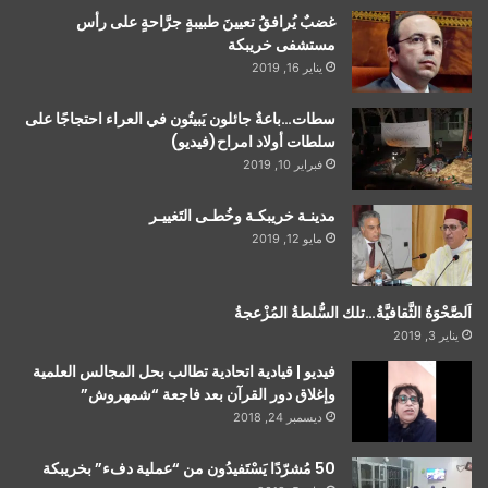
غضبٌ يُرافقُ تعيينَ طبيبةٍ جرَّاحةٍ على رأس
مستشفى خريبكة
يناير 16, 2019
سطات…باعةٌ جائلون يَبيتُون في العراء احتجاجًا على
سلطات أولاد امراح(فيديو)
فبراير 10, 2019
مدينـة خريبكـة وخُطـى التَغييـر
مايو 12, 2019
اَلصَّحْوَةُ الثَّقافيَّةُ…تلك السُّلطةُ المُزْعجةُ
يناير 3, 2019
فيديو | قيادية اتحادية تطالب بحل المجالس العلمية
وإغلاق دور القرآن بعد فاجعة “شمهروش”
ديسمبر 24, 2018
50 مُشرّدًا يَسْتَفيدُون من “عملية دفء” بخريبكة