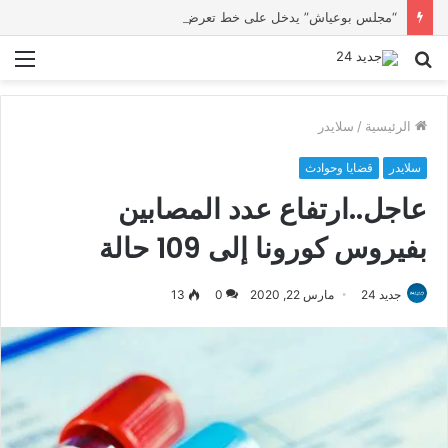
“مجلس بوعياش” يدخل على خط تعرض شاب لتهديد من فرد القوات العمومية
بحث
الق
عن
الرئيسية
/
سلايدر
سلايدر
قضايا وحوادث
عاجل..ارتفاع عدد المصابين
بفيروس كورونا إلى 109 حالة
جديد 24
مارس 22, 2020
0
13