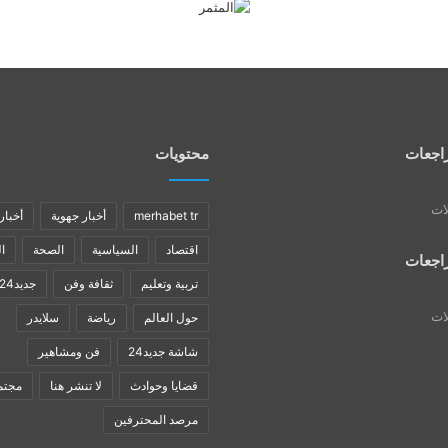
اجعات
محتويات
لات
merhabet tr
أخبار جهوية
أخبار
اقتصاد
السياسية
الصحة
ا
اجعات
تربية وتعليم
ثقافة وفن
جديد24
لات
حول العالم
رياضة
سلايدر
شاشة جديد24
فن ومشاهير
قضايا وحوادث
لا تنشر هنا
مجتم
مرصد المحترفين