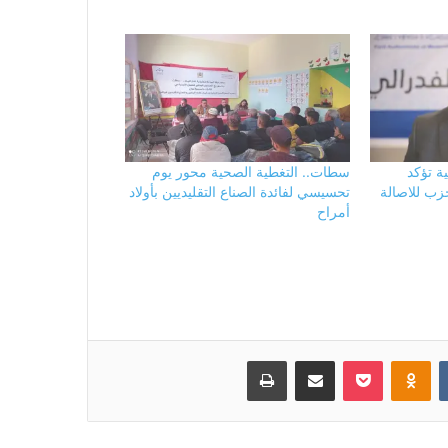
ة تؤكد
سطات.. التغطية الصحية محور يوم
لحزب للاصالة
تحسيسي لفائدة الصناع التقليديين بأولاد
أمراح
بوكيت
Odnoklassniki
مشاركة عبر البريد
طباعة