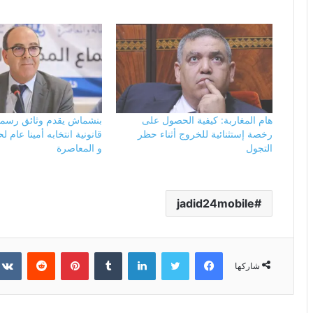
هام المغاربة: كيفية الحصول على
بنشماش يقدم وثائق رسمي
رخصة إستثنائية للخروج أثناء حظر
قانونية انتخابه أمينا عام 
التجول
و المعاصرة
jadid24mobile
فيسبوك
تويتر
لينكدإن
بينتيريست
شاركها