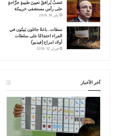
غضبٌ يُرافقُ تعيينَ طبيبةٍ جرَّاحةٍ
على رأس مستشفى خريبكة
يناير 16, 2019
سطات…باعةٌ جائلون يَبيتُون في
العراء احتجاجًا على سلطات
أولاد امراح(فيديو)
فبراير 10, 2019
آخر الأخبار