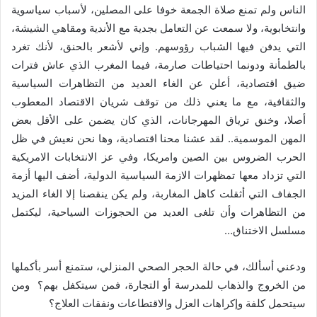
الناس ولم تمنع صلاة الجمعة خوفا على المصلين، لأسباب سياسوية
وانتخابوية، ولا سمعت عن التعامل بجدية مع الأندية ومقاهي الشيشة،
التي يدفن فيها الشباب رؤوسهم. وإني لأشعر بالحنق، لأنك تغرد
بالطمأنة ودونما احتياطات صارمة، فيما المغرب الذي عاش فترات
ضيق اقتصادية، أعلن عن الغاء العديد من التظاهرات السياسية
والثقافية، مع ما يعني ذلك من توقف شريان الاقتصاد المعطوب
أصلا، وخنق ترياق المهرجانات، الذي كان يضمن على الأقل بعض
المهن الموسمية.. لقد عشنا محنا اقتصادية، وها نحن نعيش في ظل
الحرب الضروس بين الصين وامريكا، وفي عز الانتخابات الامريكية
التي تزداد معها تمظهرات الازمة السياسية الدولية، أضف اليها أزمة
الجفاف التي أثقلت كاهل المغاربة، ولم يكن ينقصنا إلا الغاء المزيد
من التظاهرات وأن تلغى العديد من الحجوزات السياحية، ليكتمل
مسلسل الاختناق…
ودعني أسألك، في حالة الحجر الصحي المنزلي، ستمنع أسر بأكملها
من الخروج والذهاب للمدرسة أو التجارة، فمن سيتكفل بهم؟ ومن
سيتحمل كلفة وإكراهات العزل والاقتطاعات ونفقات العلاج؟