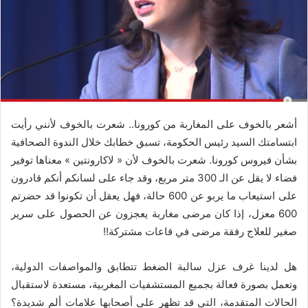
أشعر بالخوف على المغاربة من كورونا.. شعرت بالخوف لأنني رأيت
ابتسامتك السيد رئيس الحكومة، تسبق خطابك خلال الندوة الصحافية
بشأن فيروس كورونا. شعرت بالخوف لأن « لاكارونتين » معناها توفير
فضاء لا يقل عن الـ 300 متر مربع، وقد جاء على لسانكم أنكم قادرون
على استيعاب ما يربو عن 600 حالة، فهل يعقل أن تكونوا قد حضرتم
600 معزل، إذا كان مرضى مغاربة يعجزون عن الحصول على سرير
صغير للعلاج رفقة مرضى في قاعات مشتركة!!
هل لدينا غرف عزل سالبة الضغط تتطابق والمواصفات الدولية،
وتعمل بصورة فعالة بجميع المستشفيات المغربية، مستعدة لاستقبال
الحالات المتقدمة، التي قد تظهر على أصحابها علامات ألم شديدة؟