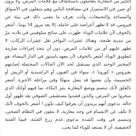
الكثير من المغاربة يتعاملون باستخفاف مع علامات المرض، ولا يرون
أي ضرر في الاستمرار في مصافحة الناس وهم يتنقلون في الأسواق
والمساجد والتجمعات، وأنت تعرف ما معنى ذلك في بيئة عن
فيروس، قد لا تظهر أعراضه على حامله، إلا بعد مرور 14 يوما.. أشعر
بالخوف لأن علامات الوباء ظهرت على سائح سلوفيني في بلاده، مرّ
من مدينة طنجة، وهناك عشرات البواخر تقل عشرات الركاب، لا
تظهر عليهم أي من علامات المرض، دون أن نتخد إجراءات صارمة
لتطويق الوباء. أشعر بالخوف لأن معهد باستور في الدار البيضاء، هو
المختبر الوحيد الذي يستقبل لحد الآن الحالات المحتملة إصابتهم
بفيروس « كورونا »، سواء في العيون أو الراشيدية أو الريش أو
الحسيمة، وأن بعضها قد يصل منهكا وفي مراحله الأخيرة. أشعر
بالقلق لأنك تبتسم ووضع المغاربة يثير البكاء، بما فيهم أولئك الذي
سخروا من المرض، والذين قصدوا مستشفى الصوفي بعد ظهور أول
حالة، بدعوى أنهم يريدون أن يعرفوا كيف تكون ! أشعر بالخوف لأنك
لا تكف عن الابتسام في وجه مغاربة، لا يثقون في النظام الصحي،
وتبتسم في وقت الشدة بدعوى عدم زرع الفتنة، فيما الفتنة
الحقيقية، أن لا نستعد للوباء كما يجب.