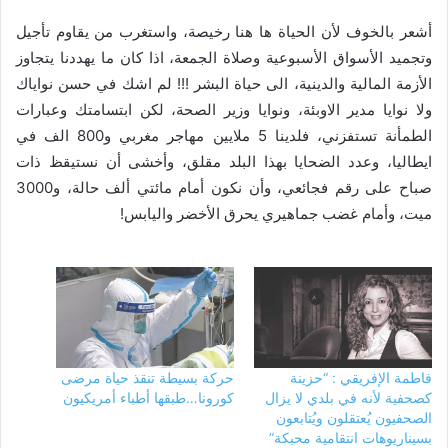
أشعر بالخوف لأن الحياة ها هنا رخيصة، واستغرب من يقاوم تأجيل
وتجميد الأسواق الأسبوعية وصلاة الجمعة، اذا كان ما يهددنا يتجاوز
الأزمة المالية والدينية، الى حياة البشر !!! لم اشك في حسن نواياك
ولا نوايا مدير الاوبئة، ونوايا وزير الصحة، لكن ابتسامتك وعبارات
الطمأنة تستفزني، فلدينا 5 ملايين مهاجر مغربي و800 الف في
ايطاليا، وعدد الضحايا بهذا البلد مقلق، وأخشى أن نستيقظ ذات
صباح على رقم فجائعي، وأن نكون أمام مائتي ألف حالة، و3000
ميت، وأمام غضب جماهيري يحرق الأخضر واليابس!
فاطمة الإفريقي : “حزينة
حركة بسيطة تنقذ حياة مرضى
كصحفية لأنه في بلدي لا يزال
كورونا…طبقها أطباء أمريكيون
الصحفيون يُعتقلون ويُتابعون
بسيناريوهات انتقامية محبكة”