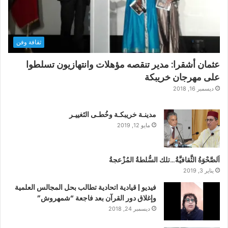
ثقافة وفن
عثمان أشقرا: مدير تنقصه مؤهلات وانتهازيون تسلطوا
على مهرجان خريبكة
ديسمبر 16, 2018
مدينـة خريبكـة وخُطـى التَغييـر
مايو 12, 2019
اَلصَّحْوَةُ الثَّقافيَّةُ…تلك السُّلطةُ المُزْعجةُ
يناير 3, 2019
فيديو | قيادية اتحادية تطالب بحل المجالس العلمية
وإغلاق دور القرآن بعد فاجعة “شمهروش”
ديسمبر 24, 2018