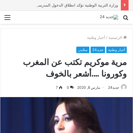
وزارة التربية الوطنية تؤكد انطلاق الدخول المدرسي 2026-2027 في موعده الرسمي
بحث
الق
عن
الرئيسية
/
أخبار وطنية
أخبار وطنية
جديد24
سلايدر
مرية موكريم تكتب عن المغرب
وكورونا ….أشعر بالخوف
جديد24
مارس 8, 2020
0
7