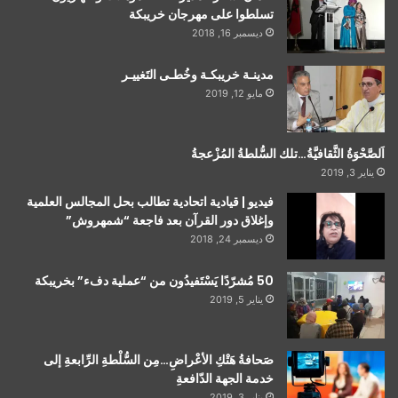
تسلطوا على مهرجان خريبكة
ديسمبر 16, 2018
مدينـة خريبكـة وخُطـى التَغييـر
مايو 12, 2019
اَلصَّحْوَةُ الثَّقافيَّةُ…تلك السُّلطةُ المُزْعجةُ
يناير 3, 2019
فيديو | قيادية اتحادية تطالب بحل المجالس العلمية
وإغلاق دور القرآن بعد فاجعة “شمهروش”
ديسمبر 24, 2018
50 مُشرّدًا يَسْتَفيدُون من “عملية دفء” بخريبكة
يناير 5, 2019
صَحافةُ هَتْكِ الأعْراضِ…مِن السُّلْطةِ الرِّابعةِ إلى
خدمة الجهة الدّافعةِ
يناير 3, 2019