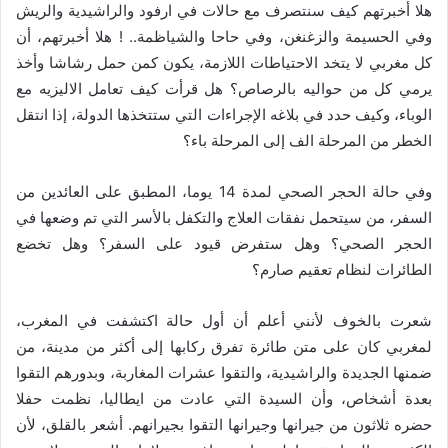
هلا أخبرتهم كيف سنتصرف مع حالات في ارفود والراشيدية والريش
وفي الحسيمة والزغنغن، وفي حاحا والشياظمة.. ! هلا أخبرتهم، أن
كل مغربي لا يتخد الاحتياطات اللازمة، يكون كمن حمل رشاشا وأخذ
يرمي كل من حواليه بالرصاص؟ هل قرأت كيف تعامل الاليزيه مع
الوباء، وكيف حدد في بلاغه الإجراءات التي ستتخذها الدولة، إذا انتقل
الخطر من المرحلة الف إلى المرحلة باء؟
وفي حالة الحجر الصحي لمدة 14 يوما، المطبق على العائدين من
السفر، من سيتحمل نفقات العلاج والتكفل بالأسر التي تم وضعها في
الحجر الصحي؟ وهل ستفرض قيود على السفر؟ وهل تخضع
الطائرات لنظام تعقيم صارم؟
شعرت بالخوف لأنني أعلم أن أول حالة اكتشفت في المغرب،
لمغربي كان على متن طائرة تفرق ركابها إلى أكثر من مدينة، من
ضمنها الجديدة والراشيدية، والتقوا عشرات المغاربة، وبدورهم التقوا
بعدة أشخاص، وأن السيدة التي عادت من ايطاليا، نظمت حفلا
حضره ثلاثون من جيرانها وجيرانها التقوا بجيرانهم. أشعر بالقلق، لأن