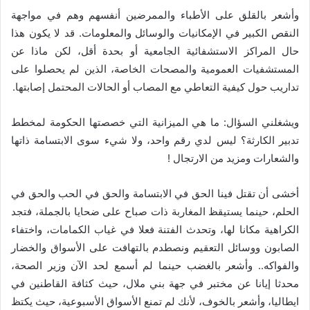
وأشعر بالقلق على الأطباء والممرضين أنفسهم وهم في مواجهة
النقص الكبير في الإمكانيات والوسائل والمعلومات. قد لا يكون هذا
حال المراكز الاستشفائية الجامعية أو بحدة أقل، لكن ماذا عن
المستشفيات العمومية والمصحات الخاصة، الذين لم يحصلوا على
تداريب حول كيفية التعاطي مع المصاب أو الحالات المحتمل إصابتها.
ويشغلني السؤال: ما هي الميزانية التي خصصتها الحكومة لمخطط
تدبير الكارثة؟ ليس لدي رقم واحد، ولا شيء سوى الابتسامة ذاتها
والشعارات ومزيد من الارتجال !
أخشى أن تقتل فينا الحق في الابتسامة والحق في الحب والحق في
الحلم، حينما يستيقظ المغاربة ذات صباح على ضحايا بالجملة، فتجد
الكراهية مكانا لها، وتحدث الفتنة فعلا في غياب الكمامات، واختفاء
الصابون ووسائل التعقيم ونصطدم بالتهافت على الأسواق والخضار
والفواكه.. وأشعر بالغضب حينما لم أسمع لحد الآن وزير الصحة،
محدثا إيانا عن مختبر في جهة بني ملال، حيث كثافة القاطنين في
ايطاليا، وأشعر بالخوف، لأنك لم تمنع الأسواق الأسبوعية، حيث يكتظ