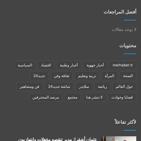
أفضل المراجعات
لا يوجد مقالات
محتويات
merhabet tr
أخبار جهوية
أخبار وطنية
اقتصاد
السياسية
الصحة
المرأة
تربية وتعليم
ثقافة وفن
جديد24
حول العالم
رياضة
سلايدر
شاشة جديد24
فن ومشاهير
قضايا وحوادث
لا تنشر هنا
مجتمع
مرصد المحترفين
لأكثر تفاعلاً
عثمان أشقرا: مدير تنقصه مؤهلات وانتهازيون