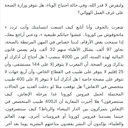
ولنفرض لا قدر الله، وفي حالة اجتياح الوباء، هل تتوفر وزارة الصحة
على غرف العمل الهوائي؟
شعرت بالخوف وأنا أتابع كيف اتسعت ابتسامتك وأنت تردد «
ماتخوفوش من كورونا.. عيشوا حياتكم طبيعية »، ودعني أراجع معك،
إذا سمحت بعض الأرقام، لدينا خصاص في المهن المرتبطة بالصحة،
تجاوز 97 ألف، يشكل الأطباء منهم 32 ألف، ولم يضمن قانون
المالية لهذه السنة، أكثر من 4000 منصب ! هل أحتاج أن أذكرك أو
يذكرك وزير الصحة، أن المغرب لا يتوفر إلا على 144 مستشفى، وأن
25 إقليم لا يتوفر على طبيب في القطاع الخاص، وأن أربع جهات لا
تتوفر على مصحة خاصة ! هل أذكرك أننا لا نتوفر إلا على 400 طبيب
متخصص في الانعاش؟ هل توقعت مثلا لو دخلت العديد من الحالات
المحتملة لحمل فيروس كورونا غدا مرحلة الإنعاش، كيف
ستتصرفون؟ هلا أخبرت المغاربة أن الـ400 طبيب المتخصص في
الإنعاش يتمركزون بين الدار البيضاء والرباط؟ كيف ستتصرفون،
حينما يصدمنا فيروس كورونا أو فيروسات أخرى، تهدد العالم
والعلماء، يؤكدون أن البشر يفقدون مناعتهم البشرية يوما بعد آخر.