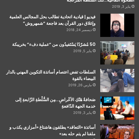
اَلصَّحْوَةُ الثَّقافيَّةُ…تلك السُّلطةُ المُزْعجةُ
يناير 3, 2019
فيديو | قيادية اتحادية تطالب بحل المجالس العلمية
وإغلاق دور القرآن بعد فاجعة “شمهروش”
ديسمبر 24, 2018
50 مُشرّدًا يَسْتَفيدُون من “عملية دفء” بخريبكة
يناير 5, 2019
السلطات تفض اعتصام أساتذة التكوين المهني بالدار
البيضاء بالقوة
مارس 26, 2019
صَحافةُ هَتْكِ الأعْراضِ…مِن السُّلْطةِ الرِّابعةِ إلى
خدمة الجهة الدّافعةِ
يناير 3, 2019
أساتذة «التعاقد» يطلقون هاشتاغ «أمزازي يكذب و
ملفنا لم يتم حله بعد»