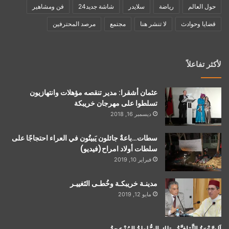
حول العالم
رياضة
سلايدر
شاشة جديد24
فن ومشاهير
قضايا وحوادث
لا تنشر هنا
مجتمع
مرصد المحترفين
لأكثر تفاعلاً
عثمان أشقرا: مدير تنقصه مؤهلات وانتهازيون
تسلطوا على مهرجان خريبكة
ديسمبر 16, 2018
سطات…باعةٌ جائلون يَبيتُون في العراء احتجاجًا على
سلطات أولاد امراح(فيديو)
فبراير 10, 2019
مدينـة خريبكـة وخُطـى التَغييـر
مايو 12, 2019