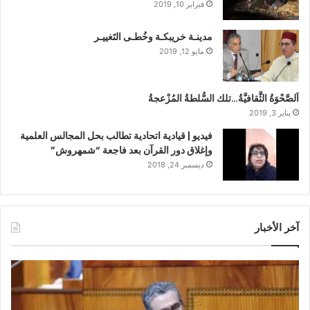
فبراير 10, 2019
مدينـة خريبكـة وخُطـى التَغييـر
مايو 12, 2019
اَلصَّحْوَةُ الثَّقافيَّةُ…تلك السُّلطةُ المُزْعجةُ
يناير 3, 2019
فيديو | قيادية اتحادية تطالب بحل المجالس العلمية
وإغلاق دور القرآن بعد فاجعة “شمهروش”
ديسمبر 24, 2018
آخر الأخبار