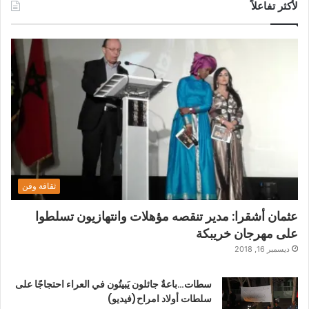
لأكثر تفاعلاً
ثقافة وفن
عثمان أشقرا: مدير تنقصه مؤهلات وانتهازيون تسلطوا
على مهرجان خريبكة
ديسمبر 16, 2018
سطات…باعةٌ جائلون يَبيتُون في العراء احتجاجًا على
سلطات أولاد امراح(فيديو)