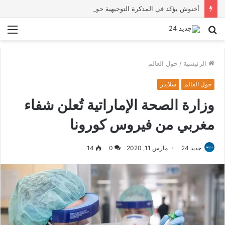
أخنوش يؤكد في المذكرة التوجيهية حول ميزانية 2027 أن ثوابت العدالة الاجتماعية والمجالية خيار استراتيجي للبلاد
بحث
الق
عن
الرئيسية
/
حول العالم
حول العالم
سلايدر
وزارة الصحة الإماراتية تُعلن شفاء
مغربي من فيروس كورونا
جديد 24
مارس 11, 2020
0
14