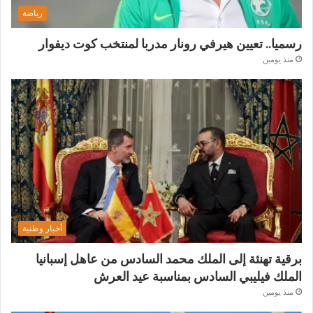
رياضة
رسميا.. تعيين هيرفي رونار مدربا لمنتخب كوت ديفوار
منذ يومين
أخبار وطنية
برقية تهنئة إلى الملك محمد السادس من عاهل إسبانيا
الملك فيليبي السادس بمناسبة عيد العرش
منذ يومين