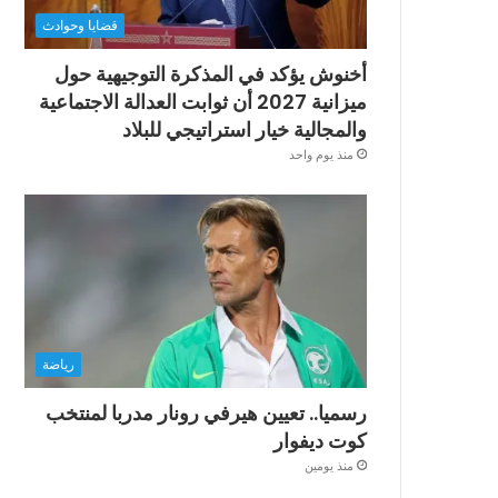
قضايا وحوادث
أخنوش يؤكد في المذكرة التوجيهية حول
ميزانية 2027 أن ثوابت العدالة الاجتماعية
والمجالية خيار استراتيجي للبلاد
منذ يوم واحد
رياضة
رسميا.. تعيين هيرفي رونار مدربا لمنتخب
كوت ديفوار
منذ يومين