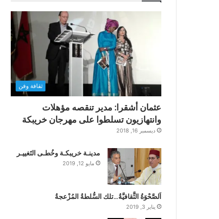
ثقافة وفن
عثمان أشقرا: مدير تنقصه مؤهلات
وانتهازيون تسلطوا على مهرجان خريبكة
ديسمبر 16, 2018
مدينـة خريبكـة وخُطـى التَغييـر
مايو 12, 2019
اَلصَّحْوَةُ الثَّقافيَّةُ…تلك السُّلطةُ المُزْعجةُ
يناير 3, 2019