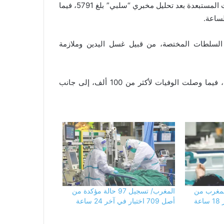
ومن جهة أخرى أكد المتحدث المذكور، أن العدد الإجمالي للحالات المستبعدة بعد تحليل مخبري “سلبي” بلغ 5791، فيما
 السلطات المختصة، من قبيل غسل اليدين وملازمة
ويذكر أن حالات الإصابة على مستوى العالم تجاوزت 1.6 مليون، فيما وصلت الوفيات لأكثر من 100 ألف، إلى جانب
ة بالمغرب من
المغرب/ تسجيل 97 حالة مؤكدة من
أصل 709 اختبار في آخر 24 ساعة