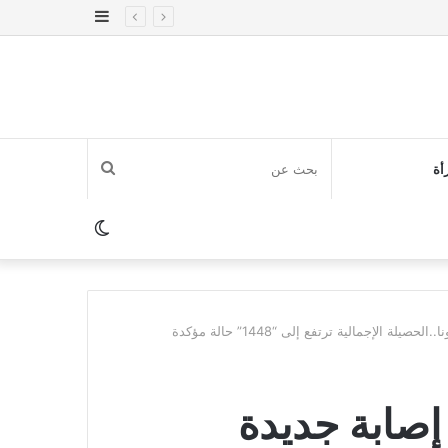
إضافة
عمود
جانبي
بحث
أة
عن
الوضع
المظلم
ل 74 حالة إصابة جديدة