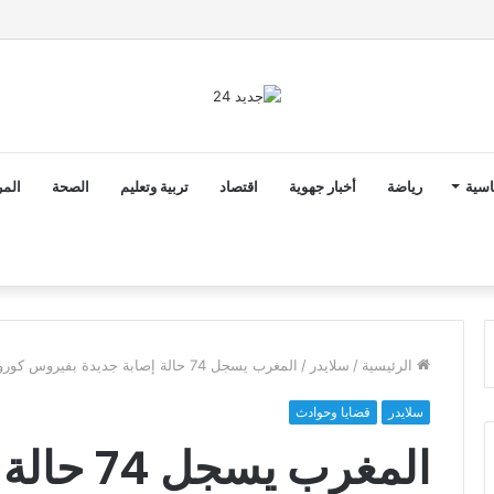
ن ثوابت العدالة الاجتماعية والمجالية خيار استراتيجي للبلاد
اسية
رياضة
أخبار جهوية
اقتصاد
تربية وتعليم
الصحة
المر
الرئيسية
/
سلايدر
/
المغرب يسجل 74 حالة إصابة جديدة بفيروس كورونا..الحصيلة الإجمالية ترتفع إلى “1448” حالة مؤكدة
سلايدر
قضايا وحوادث
المغرب يسج