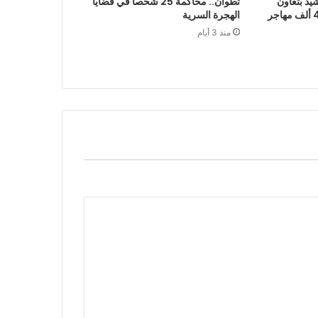
يد بتعاون
تطوان.. محاكمة 25 شخصا في قضايا
الرباط في إعادة قرابة 48 ألف مهاجر
الهجرة السرية
منذ 3 أيام