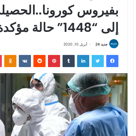
بفيروس كورونا..الحصيلة 
إلى “1448” حالة مؤكدة
جديد 24
أبريل 10, 2020
فيسبوك
تويتر
لينكدإن
بينتيريست
iki