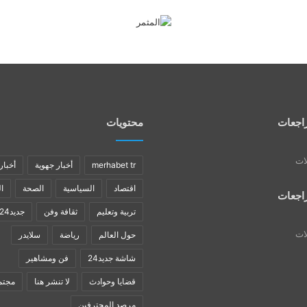
اجعات
محتويات
لات
merhabet tr
أخبار جهوية
أخبار
اقتصاد
السياسية
الصحة
ا
اجعات
تربية وتعليم
ثقافة وفن
جديد24
لات
حول العالم
رياضة
سلايدر
شاشة جديد24
فن ومشاهير
قضايا وحوادث
لا تنشر هنا
مجتم
مرصد المحترفين