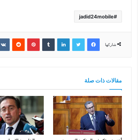
jadid24mobile
فيسبوك
تويتر
لينكدإن
بينتيريست
شاركها
مقالات ذات صلة