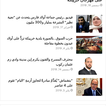
ديسمبر 16, 2018
فيديو…رئيس جماعة أولاد فارس يتحدث عن “نجية
نظير” المتبرعة بمليار و300 مليون
فبراير 17, 2019
حرب السوق…بالصورة بلدية خريبكة تردُّ على أولاد
عبدون بخطوة مفاجئة
يناير 4, 2019
محترف المسرح والفنون يكرم إبن مدينة وادي زم
عثمان ركوب
ديسمبر 14, 2018
“بنشماش” يُقدِّمُ مبادرةً لتجاوزِ أزمةِ “البام” تقوم
على 4 عناصر
يناير 5, 2019