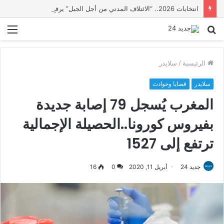
انتخابات 2026.. “الائتلاف المدني من أجل الجبل” يرفع عشرة مطالب أمام الأحزاب لإنصاف المناطق الجبلية
بحث
الق
عن
الرئيسية
/
سلايدر
سلايدر
قضايا وحوادث
المغرب يُسجل 79 إصابة جديدة
بفيروس كورونا..الحصيلة الإجمالية
ترتفع إلى 1527
جديد 24
أبريل 11, 2020
0
16