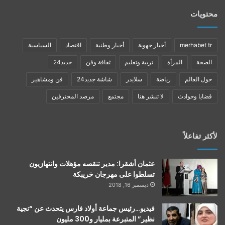
محتويات
merhabet tr
أخبار جهوية
أخبار وطنية
اقتصاد
السياسية
الصحة
المرأة
تربية وتعليم
ثقافة وفن
جديد24
حول العالم
رياضة
سلايدر
شاشة جديد24
فن ومشاهير
قضايا وحوادث
لا تنشر هنا
مجتمع
مرصد المحترفين
لأكثر تفاعلاً
عثمان أشقرا: مدير تنقصه مؤهلات وانتهازيون
تسلطوا على مهرجان خريبكة
ديسمبر 16, 2018
فيديو…رئيس جماعة أولاد فارس يتحدث عن “نجية
نظير” المتبرعة بمليار و300 مليون