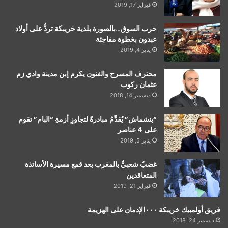
فبراير 17, 2019
حرب السوق…بالصورة بلدية خريبكة تردُّ على أولاد
عبدون بخطوة مفاجئة
يناير 4, 2019
محترف المسرح والفنون يكرم إبن مدينة وادي زم
عثمان ركوب
ديسمبر 14, 2018
“بنشماش” يُقدِّمُ مبادرةً لتجاوزِ أزمةِ “البام” تقوم
على 4 عناصر
يناير 5, 2019
غضبٌ شعبيٌّ بالمغرب بعد قمع مسيرة الأساتذة
المتعاقدين
فبراير 21, 2019
فريق أولمبيك خريبكة ٠٠٠الإدمان على الهزيمة
ديسمبر 24, 2018