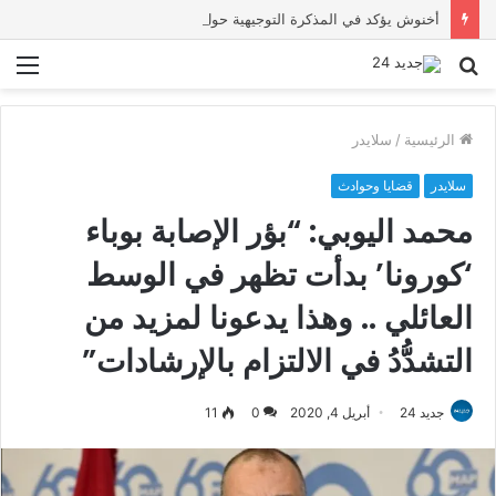
أخنوش يؤكد في المذكرة التوجيهية حول ميزانية 2027 أن ثوابت العدالة الاجتماعية والمجالية خيار استراتيجي للبلاد
بحث
الق
عن
الرئيسية
/
سلايدر
سلايدر
قضايا وحوادث
محمد اليوبي: “بؤر الإصابة بوباء
‘كورونا’ بدأت تظهر في الوسط
العائلي .. وهذا يدعونا لمزيد من
التشدُّدُ في الالتزام بالإرشادات”
جديد 24
أبريل 4, 2020
0
11