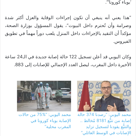
‘بوباء كورونا'”.
“هذا يعني أنه ينبغي أن تكون إجراءات الوقاية والعزل أكثر شدة
وصرامة وأن تُحترم داخل البيوت”، يقول المسؤول بوزارة الصحة،
مؤكداً أن التقيد بالإجراءات داخل المنزل يلعب دوراً مهماً في تطويق
الفيروس.
وكان اليوبي قد أعلن تسجيل 122 حالة إصابة جديدة في الـ24 ساعة
الأخيرة داخل المغرب، ليصل العدد الإجمالي للإصابات إلى 883.
محمد اليوبي: “رصدنا 374 حالة
محمد اليوبي: “%75 من حالات
إصابة من تتبُّع 8181 مُخالط ..
الإصابة بوباء كورونا في
والتتبُّع يقودنا لتسجيل تزايد
المغرب محلية”
الإصابات في الوسط العائلي”