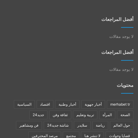
أفضل المراجعات
لا يوجد مقالات
أفضل المراجعات
لا يوجد مقالات
محتويات
merhabet tr
أخبار جهوية
أخبار وطنية
اقتصاد
السياسية
الصحة
المرأة
تربية وتعليم
ثقافة وفن
جديد24
حول العالم
رياضة
سلايدر
شاشة جديد24
فن ومشاهير
قضايا وحوادث
لا تنشر هنا
مجتمع
مرصد المحترفين