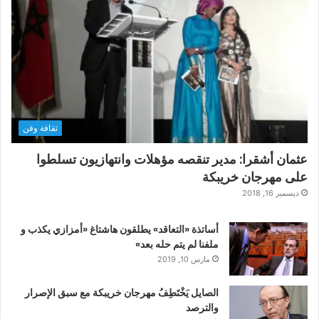
ثقافة وفن
عثمان أشقرا: مدير تنقصه مؤهلات وانتهازيون تسلطوا
على مهرجان خريبكة
ديسمبر 16, 2018
أساتذة «التعاقد» يطلقون هاشتاغ «أمزازي يكذب و
ملفنا لم يتم حله بعد»
مارس 10, 2019
الصايل يَخْتَطِفُ مهرجان خريبكة مع سبق الإصرار
والترصد