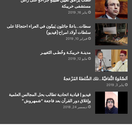
مستشفى خريبكة
يناير 16, 2019
سطات…باعةٌ جائلون يَبيتُون في العراء احتجاجًا على
سلطات أولاد امراح(فيديو)
فبراير 10, 2019
مدينـة خريبكـة وخُطـى التَغييـر
مايو 12, 2019
اَلصَّحْوَةُ الثَّقافيَّةُ…تلك السُّلطةُ المُزْعجةُ
يناير 3, 2019
فيديو | قيادية اتحادية تطالب بحل المجالس العلمية
وإغلاق دور القرآن بعد فاجعة “شمهروش”
ديسمبر 24, 2018