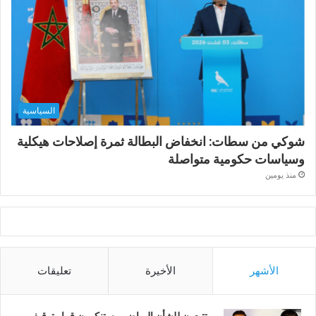
السياسية
شوكي من سطات: انخفاض البطالة ثمرة إصلاحات هيكلية
وسياسات حكومية متواصلة
منذ يومين
الأشهر
الأخيرة
تعليقات
متتبعون للشأن الرياضي يستنكرون قرار توقيف