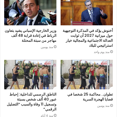
أخنوش يؤكد في المذكرة التوجيهية
وزير الخارجية الإسباني يشيد بتعاون
حول ميزانية 2027 أن ثوابت
الرباط في إعادة قرابة 48 ألف
العدالة الاجتماعية والمجالية خيار
مهاجر من سبتة المحتلة
استراتيجي للبلاد
منذ يومين
منذ يوم واحد
تطوان.. محاكمة 25 شخصا في
الناطق الرسمي للداخلية: إحباط
قضايا الهجرة السرية
عبور 40 ألف شخص بسبتة
وتسجيل 11 وفاة والسبب “التضليل
منذ يومين
الرقمي”
منذ 4 أيام