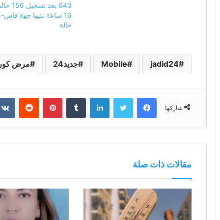
643 بعد ت
حالة
jadid24
Mobile
جديد24
مرض كورو
فيسبوك
تويتر
لينكدإن
بينتيريست
شاركها
مقالات ذات صلة