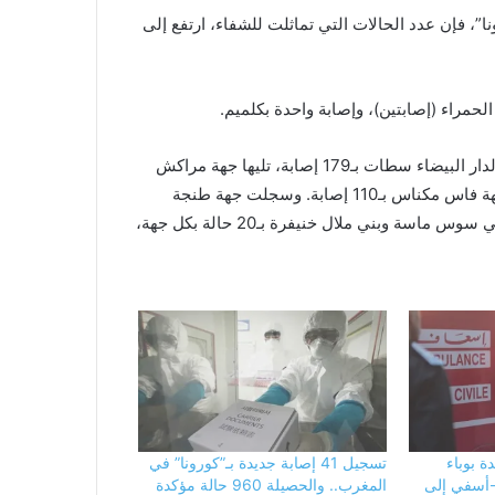
”، فإن عدد الحالات التي تماثلت للشفاء، ارتفع إلى
حمراء (إصابتين)، وإصابة واحدة بكلميم.
وبذلك يصبح التوزيع الجغرافي للحالات على الشكل التالي: جهة الدار البيضاء سطات بـ179 إصابة، تليها جهة مراكش
آسفي بـ115 إصابة، ثم جهة الرباط سلا القنيطرة بـ111 إصابة، وجهة فاس مكناس بـ110 إصابة. وسجلت جهة طنجة
تطوان الحسيمة 44 حالة، تليها الجهة الشرقية بـ26 حالة، ثم جهتي سوس ماسة وبني ملال خنيفرة بـ20 حالة بكل جهة،
ة بوباء
تسجيل 41 إصابة جديدة بـ”كورونا” في
-أسفي إلى
المغرب.. والحصيلة 960 حالة مؤكدة