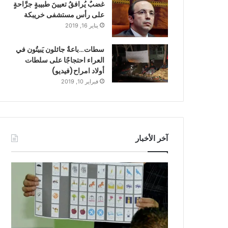
غضبٌ يُرافقُ تعيينَ طبيبةٍ جرَّاحةٍ
على رأس مستشفى خريبكة
يناير 16, 2019
سطات…باعةٌ جائلون يَبيتُون في
العراء احتجاجًا على سلطات
أولاد امراح(فيديو)
فبراير 10, 2019
آخر الأخبار