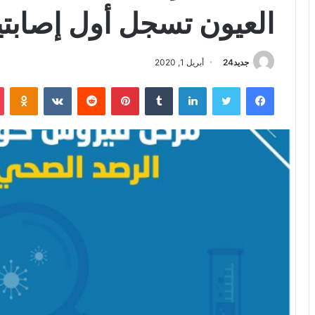
العيون تسجل أول إصابت
جديد24
أبريل 1, 2020
فيسبوك
تويتر
لينكدإن
بينتيريست
iki