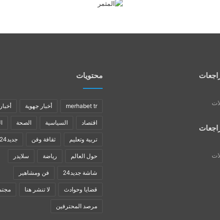
اجعات
محتويات
لات
merhabet tr
أخبار جهوية
أخبار
اقتصاد
السياسية
الصحة
ا
اجعات
تربية وتعليم
ثقافة وفن
جديد24
لات
حول العالم
رياضة
سلايدر
شاشة جديد24
فن ومشاهير
قضايا وحوادث
لا تنشر هنا
مجتم
مرصد المحترفين