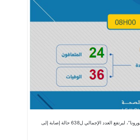
أعلنت وزارة الصحة عن تسجيل 21 حالة إصابة جديدة بفيروس “كورونا”، ليرتفع العدد الإجمالي ل638 حالة إصابة إلى