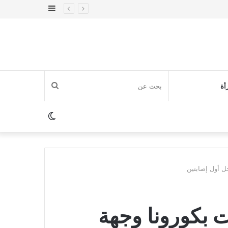
إضافة
عمود
جانبي
بحث
أة
عن
الوضع
المظلم
ات بكورونا وجهة