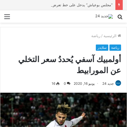
“مجلس بوعياش” يدخل على خط تعرض شاب لتهديد من فرد القوات العمومية
بحث
الق
عن
الرئيسية
/
رياضة
رياضة
سلايدر
أولمبيك آسفي يُحددُ سعر التخلي
عن المورابيط
جديد 24
يونيو 16, 2020
0
16