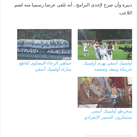
دبيرة وأن صرح لإحدى البرامج ، أنه تلقى عرضا رسميا منه لضم
اللاعب
أولمبيك آسفي يهزم أولمبيك
جماهير الرجاء البيضاوي تُقاطع
خريبكة ويعقد وضعيته
مباراة أولمبيك آسفي
منخرطو أولمبيك أسفي
يستنكرون التسيير الإنفرادي