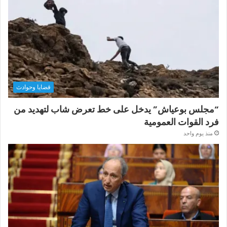
قضايا وحوادث
“مجلس بوعياش” يدخل على خط تعرض شاب لتهديد من
فرد القوات العمومية
منذ يوم واحد