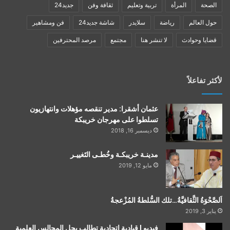
الصحة
المرأة
تربية وتعليم
ثقافة وفن
جديد24
حول العالم
رياضة
سلايدر
شاشة جديد24
فن ومشاهير
قضايا وحوادث
لا تنشر هنا
مجتمع
مرصد المحترفين
لأكثر تفاعلاً
عثمان أشقرا: مدير تنقصه مؤهلات وانتهازيون
تسلطوا على مهرجان خريبكة
ديسمبر 16, 2018
مدينـة خريبكـة وخُطـى التَغييـر
مايو 12, 2019
اَلصَّحْوَةُ الثَّقافيَّةُ…تلك السُّلطةُ المُزْعجةُ
يناير 3, 2019
فيديو | قيادية اتحادية تطالب بحل المجالس العلمية