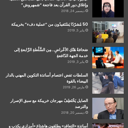
وإغلاق دور القرآن بعد فاجعة “شمهروش”
ديسمبر 24, 2018
50 مُشرّدًا يَسْتَفيدُون من “عملية دفء” بخريبكة
يناير 5, 2019
صَحافةُ هَتْكِ الأعْراضِ…مِن السُّلْطةِ الرِّابعةِ إلى
خدمة الجهة الدّافعةِ
يناير 3, 2019
السلطات تفض اعتصام أساتذة التكوين المهني بالدار
البيضاء بالقوة
مارس 26, 2019
الصايل يَخْتَطِفُ مهرجان خريبكة مع سبق الإصرار
والترصد
ديسمبر 20, 2018
أساتذة «التعاقد» يطلقون هاشتاغ «أمزازي يكذب و