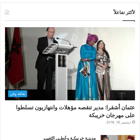
لأكثر تفاعلاً
ثقافة وفن
عثمان أشقرا: مدير تنقصه مؤهلات وانتهازيون تسلطوا
على مهرجان خريبكة
ديسمبر 16, 2018
مدينـة خريبكـة وخُطـى التَغييـر