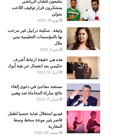
متتبعون للشأن الرياضي
يستنكرون قرار توقيف اللاعب
متولي
يونيو 19, 2022
وثيقة.. سكينة درابيل غير مرحب
بها بالمؤسسات التعليمية ببني
ملال
مايو 6, 2022
هذه هي حقيقة ارتباط أشرف
حكيمي بعد انفصال عن هبة أبوك
أبريل 10, 2023
مستجد مفاجئ في دعوى إلغاء
نتائج مباراة المحاماة ضد وهبي
فبراير 11, 2023
فيديو استغلال شابة جنسيا لطفل
قاصر يثير موجة سخط وسط
المغاربة
سبتمبر 20, 2020