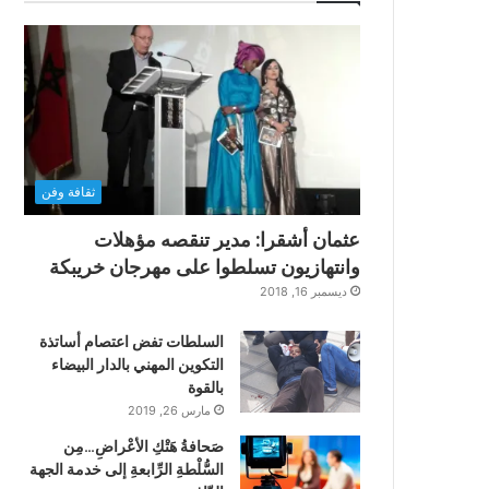
ثقافة وفن
عثمان أشقرا: مدير تنقصه مؤهلات
وانتهازيون تسلطوا على مهرجان خريبكة
ديسمبر 16, 2018
السلطات تفض اعتصام أساتذة
التكوين المهني بالدار البيضاء
بالقوة
مارس 26, 2019
صَحافةُ هَتْكِ الأعْراضِ…مِن
السُّلْطةِ الرِّابعةِ إلى خدمة الجهة