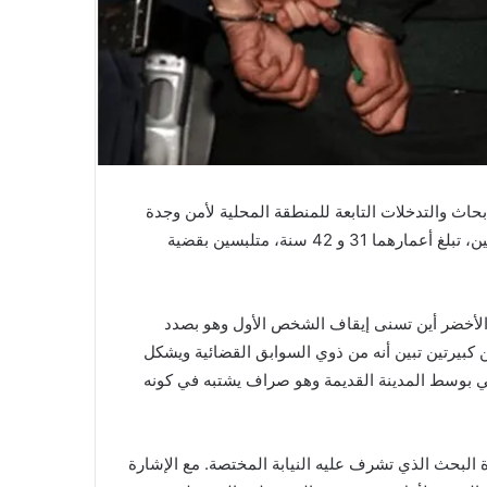
جدة جريدة “جديد24” أن مجموعة الابحاث والتدخلات التابعة للمنطقة المحلية لأمن وجدة
تمكنت مساء يوم أمس الخميس 11 يونيو 2020 من إيقاف شخصين، تبلغ أعمارهما 31 و 42 سنة، متلبسين بقضية
لأخضر أين تسنى إيقاف الشخص الأول وهو بصدد
لوغراما عبارة عن رزمتين كبيرتين تبين أنه من ذوي السوابق القضائية ويشكل
ي بوسط المدينة القديمة وهو صراف يشتبه في كونه
 البحث الذي تشرف عليه النيابة المختصة. مع الإشارة