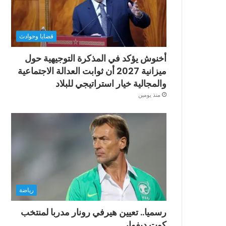
قضايا وحوادث
أخنوش يؤكد في المذكرة التوجيهية حول
ميزانية 2027 أن ثوابت العدالة الاجتماعية
والمجالية خيار استراتيجي للبلاد
منذ يومين
رياضة
رسميا.. تعيين هيرفي رونار مدربا لمنتخب
كوت ديفوار