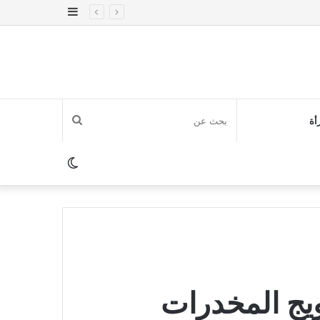
إضافة
عمود
جانبي
بحث
أة
عن
الوضع
المظلم
يج المخدرات