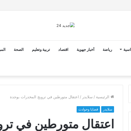
ن ثوابت العدالة الاجتماعية والمجالية خيار استراتيجي للبلاد
اسية
رياضة
أخبار جهوية
اقتصاد
تربية وتعليم
الصحة
المر
الرئيسية
/
سلايدر
/
اعتقال متورطين في ترويج المخدرات بوجدة
سلايدر
قضايا وحوادث
اعتقال متورطين في ترو