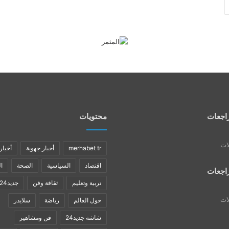
اجعات
محتويات
لات
merhabet tr
أخبار جهوية
أخبار
اقتصاد
السياسية
الصحة
ا
اجعات
تربية وتعليم
ثقافة وفن
جديد24
لات
حول العالم
رياضة
سلايدر
شاشة جديد24
فن ومشاهير