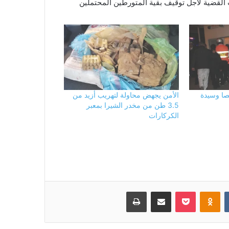
القضية لأجل توقيف بقية المتورطين المحتملين
صا وسيدة
الأمن يجهض محاولة لتهريب أزيد من
3.5 طن من مخدر الشيرا بمعبر
الكركارات
بوكيت
Odnoklassniki
مشاركة عبر البريد
طباعة