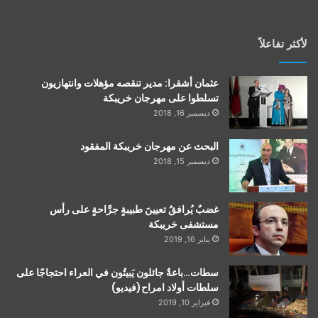
لأكثر تفاعلاً
عثمان أشقرا: مدير تنقصه مؤهلات وانتهازيون
تسلطوا على مهرجان خريبكة
ديسمبر 16, 2018
البحث عن مهرجان خريبكة المفقود
ديسمبر 15, 2018
غضبٌ يُرافقُ تعيينَ طبيبةٍ جرَّاحةٍ على رأس
مستشفى خريبكة
يناير 16, 2019
سطات…باعةٌ جائلون يَبيتُون في العراء احتجاجًا على
سلطات أولاد امراح(فيديو)
فبراير 10, 2019