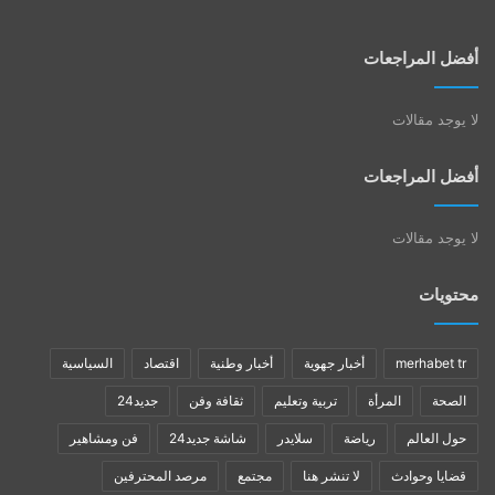
أفضل المراجعات
لا يوجد مقالات
أفضل المراجعات
لا يوجد مقالات
محتويات
merhabet tr
أخبار جهوية
أخبار وطنية
اقتصاد
السياسية
الصحة
المرأة
تربية وتعليم
ثقافة وفن
جديد24
حول العالم
رياضة
سلايدر
شاشة جديد24
فن ومشاهير
قضايا وحوادث
لا تنشر هنا
مجتمع
مرصد المحترفين