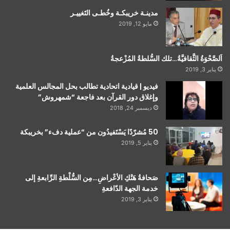
مدينـة خريبكـة وخُطـى التَغييـر
مايو 12, 2019
اَلصَّحْوَةُ الثَّقافيَّةُ…تلك السُّلطةُ المُزْعجةُ
يناير 3, 2019
فيديو | قيادية اتحادية تطالب بحل المجالس العلمية
وإغلاق دور القرآن بعد فاجعة “شمهروش”
ديسمبر 24, 2018
50 مُشرّدًا يَسْتَفيدُون من “عملية دفء” بخريبكة
يناير 5, 2019
صَحافةُ هَتْكِ الأعْراضِ…مِن السُّلْطةِ الرِّابعةِ إلى
خدمة الجهة الدّافعةِ
يناير 3, 2019