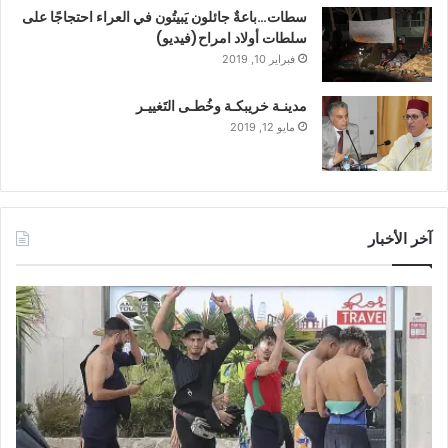
سطات…باعةٌ جائلون يَبيتُون في العراء احتجاجًا على
سلطات أولاد امراح(فيديو)
فبراير 10, 2019
مدينـة خريبكـة وخُطـى التَغييـر
مايو 12, 2019
آخر الأخبار