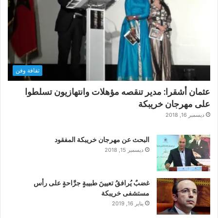
ثقافة وفن
عثمان أشقرا: مدير تنقصه مؤهلات وانتهازيون تسلطوا
على مهرجان خريبكة
ديسمبر 16, 2018
البحث عن مهرجان خريبكة المفقود
ديسمبر 15, 2018
غضبٌ يُرافقُ تعيينَ طبيبةٍ جرَّاحةٍ على رأس
مستشفى خريبكة
يناير 16, 2019