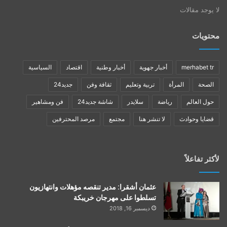
لا يوجد مقالات
محتويات
merhabet tr
أخبار جهوية
أخبار وطنية
اقتصاد
السياسية
الصحة
المرأة
تربية وتعليم
ثقافة وفن
جديد24
حول العالم
رياضة
سلايدر
شاشة جديد24
فن ومشاهير
قضايا وحوادث
لا تنشر هنا
مجتمع
مرصد المحترفين
لأكثر تفاعلاً
عثمان أشقرا: مدير تنقصه مؤهلات وانتهازيون
تسلطوا على مهرجان خريبكة
ديسمبر 16, 2018