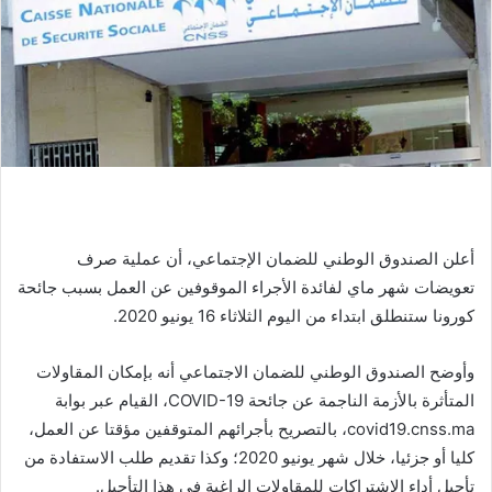
أعلن الصندوق الوطني للضمان الإجتماعي، أن عملية صرف
تعويضات شهر ماي لفائدة الأجراء الموقوفين عن العمل بسبب جائحة
كورونا ستنطلق ابتداء من اليوم الثلاثاء 16 يونيو 2020.
وأوضح الصندوق الوطني للضمان الاجتماعي أنه بإمكان المقاولات
المتأثرة بالأزمة الناجمة عن جائحة COVID-19، القيام عبر بوابة
covid19.cnss.ma، بالتصريح بأجرائهم المتوقفين مؤقتا عن العمل،
كليا أو جزئيا، خلال شھر يونيو 2020؛ وكذا تقديم طلب الاستفادة من
تأجيل أداء الاشتراكات للمقاولات الراغبة في هذا التأجيل.