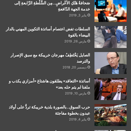
صَحافةُ هَتْكِ الأعْراضِ…مِن السُّلْطةِ الرِّابعةِ إلى
خدمة الجهة الدّافعةِ
يناير 3, 2019
السلطات تفض اعتصام أساتذة التكوين المهني بالدار
البيضاء بالقوة
مارس 26, 2019
الصايل يَخْتَطِفُ مهرجان خريبكة مع سبق الإصرار
والترصد
ديسمبر 20, 2018
أساتذة «التعاقد» يطلقون هاشتاغ «أمزازي يكذب و
ملفنا لم يتم حله بعد»
مارس 10, 2019
حرب السوق…بالصورة بلدية خريبكة تردُّ على أولاد
عبدون بخطوة مفاجئة
يناير 4, 2019