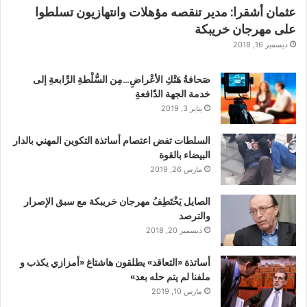
عثمان أشقرا: مدير تنقصه مؤهلات وانتهازيون تسلطوا
على مهرجان خريبكة
ديسمبر 16, 2018
صَحافةُ هَتْكِ الأعْراضِ…مِن السُّلْطةِ الرِّابعةِ إلى
خدمة الجهة الدّافعةِ
يناير 3, 2019
السلطات تفض اعتصام أساتذة التكوين المهني بالدار
البيضاء بالقوة
مارس 26, 2019
الصايل يَخْتَطِفُ مهرجان خريبكة مع سبق الإصرار
والترصد
ديسمبر 20, 2018
أساتذة «التعاقد» يطلقون هاشتاغ «أمزازي يكذب و
ملفنا لم يتم حله بعد»
مارس 10, 2019