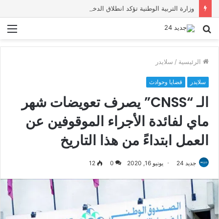
وزارة التربية الوطنية تؤكد انطلاق الدخول المدرسي 2026-2027 في موعده الرسمي
بحث
الق
عن
الرئيسية
/
سلايدر
سلايدر
قضايا وحوادث
الـ “CNSS” يصرف تعويضات شهر
ماي لفائدة الأجراء الموقوفين عن
العمل ابتداءً من هذا التاريخ
جديد 24
يونيو 16, 2020
0
12