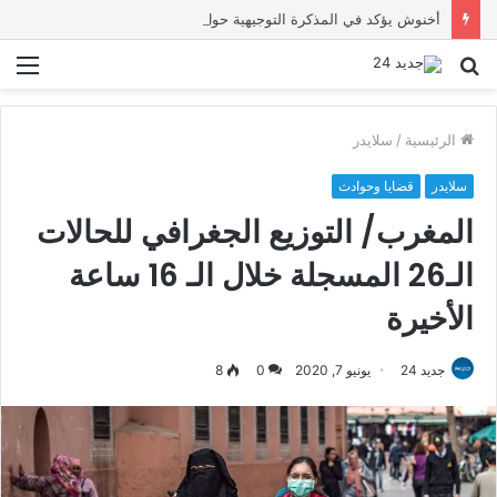
أخنوش يؤكد في المذكرة التوجيهية حول ميزانية 2027 أن ثوابت العدالة الاجتماعية والمجالية خيار استراتيجي للبلاد
بحث
الق
عن
الرئيسية
/
سلايدر
سلايدر
قضايا وحوادث
المغرب/ التوزيع الجغرافي للحالات
الـ26 المسجلة خلال الـ 16 ساعة
الأخيرة
جديد 24
يونيو 7, 2020
0
8