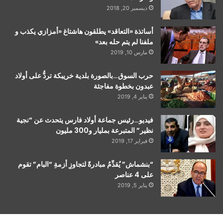
ديسمبر 20, 2018
أساتذة «التعاقد» يطلقون هاشتاغ «أمزازي يكذب و
ملفنا لم يتم حله بعد»
مارس 10, 2019
حرب السوق…بالصورة بلدية خريبكة تردُّ على أولاد
عبدون بخطوة مفاجئة
يناير 4, 2019
فيديو…رئيس جماعة أولاد فارس يتحدث عن “نجية
نظير” المتبرعة بمليار و300 مليون
فبراير 17, 2019
“بنشماش” يُقدِّمُ مبادرةً لتجاوزِ أزمةِ “البام” تقوم
على 4 عناصر
يناير 5, 2019