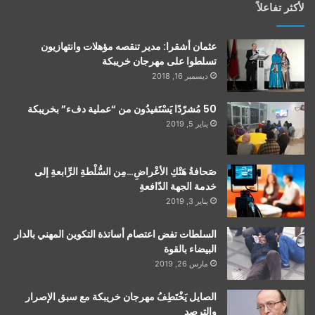
لأكثر تفاعلاً
عثمان أشقرا: مدير تنقصه مؤهلات وانتهازيون
تسلطوا على مهرجان خريبكة
ديسمبر 16, 2018
50 مُشرّدًا يَسْتَفيدُون من “عملية دفء” بخريبكة
يناير 5, 2019
صَحافةُ هَتْكِ الأعْراضِ…مِن السُّلْطةِ الرِّابعةِ إلى
خدمة الجهة الدّافعةِ
يناير 3, 2019
السلطات تفض اعتصام أساتذة التكوين المهني بالدار
البيضاء بالقوة
مارس 26, 2019
الصايل يَخْتَطِفُ مهرجان خريبكة مع سبق الإصرار
والترصد