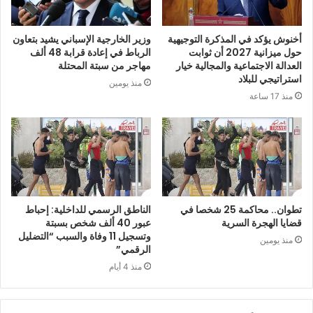
أخنوش يؤكد في المذكرة التوجيهية
وزير الخارجية الإسباني يشيد بتعاون
حول ميزانية 2027 أن ثوابت
الرباط في إعادة قرابة 48 ألف
العدالة الاجتماعية والمجالية خيار
مهاجر من سبتة المحتلة
استراتيجي للبلاد
منذ يومين
منذ 17 ساعة
تطوان.. محاكمة 25 شخصا في
الناطق الرسمي للداخلية: إحباط
قضايا الهجرة السرية
عبور 40 ألف شخص بسبتة
وتسجيل 11 وفاة والسبب “التضليل
منذ يومين
الرقمي”
منذ 4 أيام