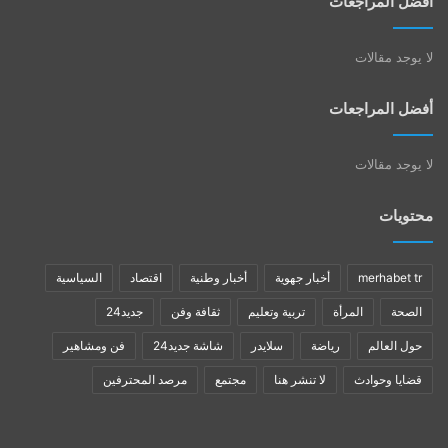
أفضل المراجعات
لا يوجد مقالات
أفضل المراجعات
لا يوجد مقالات
محتويات
merhabet tr
أخبار جهوية
أخبار وطنية
اقتصاد
السياسية
الصحة
المرأة
تربية وتعليم
ثقافة وفن
جديد24
حول العالم
رياضة
سلايدر
شاشة جديد24
فن ومشاهير
قضايا وحوادث
لا تنشر هنا
مجتمع
مرصد المحترفين