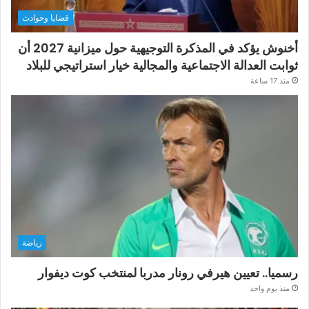
قضايا وحوادث
أخنوش يؤكد في المذكرة التوجيهية حول ميزانية 2027 أن
ثوابت العدالة الاجتماعية والمجالية خيار استراتيجي للبلاد
منذ 17 ساعة
رياضة
رسميا.. تعيين هيرفي رونار مدربا لمنتخب كوت ديفوار
منذ يوم واحد