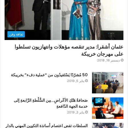
ثقافة وفن
عثمان أشقرا: مدير تنقصه مؤهلات وانتهازيون تسلطوا
على مهرجان خريبكة
ديسمبر 16, 2018
50 مُشرّدًا يَسْتَفيدُون من “عملية دفء” بخريبكة
يناير 5, 2019
صَحافةُ هَتْكِ الأعْراضِ…مِن السُّلْطةِ الرِّابعةِ إلى
خدمة الجهة الدّافعةِ
يناير 3, 2019
السلطات تفض اعتصام أساتذة التكوين المهني بالدار