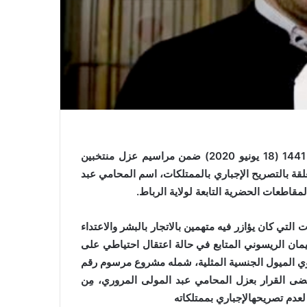
أوردت الجريدة الرسمية عدد 6892 الصادرة بتاريخ 26 شوال 1441 (18 يونيو 2020) ضمن مراسيم عزل منتخبين
ة بالتصريح الإجباري بالممتلكات، اسم المحامي عبد
اطعات الحضرية التابعة لولاية الرباط.
تي كان يؤازر فيه متهمين بالاتجار بالبشر والاعتداء
مان الريسوني المتابع في حالة اعتقال احتياطي على
ي الميول الجنسية المثلية، شمله مشروع مرسوم رقم
ر في 3 شوال 1441 (26 ماي 2020)،حيث قضى القرار بعزل المحامي عبد المولى المروري، مِن
دم تصريحهالإجباري بممتلكاته