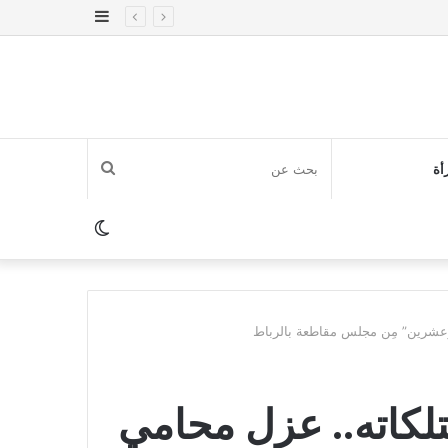
إضافة
عمود
جانبي
بحث
أة
عن
الوضع
المظلم
عشرين” مِن مجلس مقاطعة بالرباط
كاته.. عزل محامي