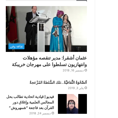
ثقافة وفن
عثمان أشقرا: مدير تنقصه مؤهلات
وانتهازيون تسلطوا على مهرجان خريبكة
ديسمبر 16, 2018
اَلصَّحْوَةُ الثَّقافيَّةُ…تلك السُّلطةُ المُزْعجةُ
يناير 3, 2019
فيديو | قيادية اتحادية تطالب بحل
المجالس العلمية وإغلاق دور
القرآن بعد فاجعة “شمهروش”
ديسمبر 24, 2018