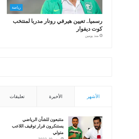
رياضة
رسميا.. تعيين هيرفي رونار مدربا لمنتخب
كوت ديفوار
منذ يومين
الأشهر
الأخيرة
تعليقات
متتبعون للشأن الرياضي
يستنكرون قرار توقيف اللاعب
متولي
يونيو 19, 2022