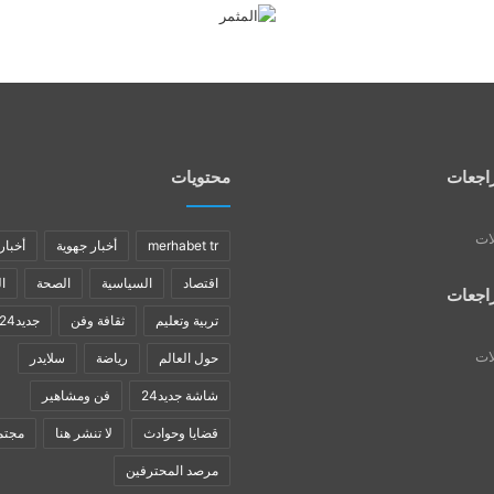
اجعات
محتويات
لات
merhabet tr
أخبار جهوية
أخبار
اقتصاد
السياسية
الصحة
ا
اجعات
تربية وتعليم
ثقافة وفن
جديد24
لات
حول العالم
رياضة
سلايدر
شاشة جديد24
فن ومشاهير
قضايا وحوادث
لا تنشر هنا
مجتم
مرصد المحترفين