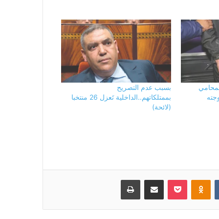
لمحامي
بسبب عدم التصريح
وجته
بممتلكاتهم..الداخلية تَعزل 26 منتخبا
(لائحة)
بوكيت
Odnoklassniki
مشاركة عبر البريد
طباعة