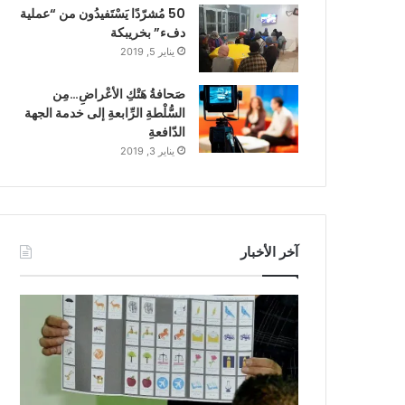
50 مُشرّدًا يَسْتَفيدُون من “عملية
دفء” بخريبكة
يناير 5, 2019
صَحافةُ هَتْكِ الأعْراضِ…مِن
السُّلْطةِ الرِّابعةِ إلى خدمة الجهة
الدّافعةِ
يناير 3, 2019
آخر الأخبار