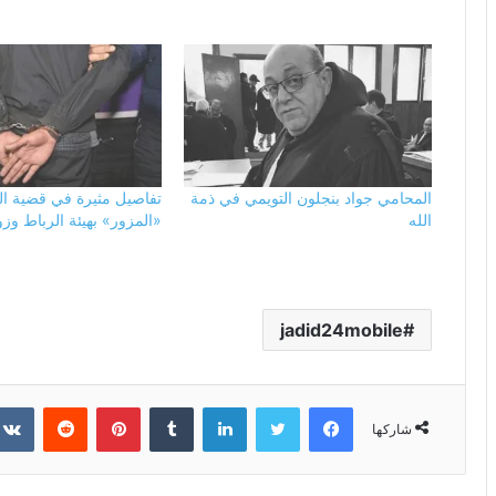
المحامي جواد بنجلون التويمي في ذمة
تفاصيل مثيرة في قضية ا
الله
«المزور» بهيئة الرباط وز
jadid24mobile
فيسبوك
تويتر
لينكدإن
بينتيريست
شاركها