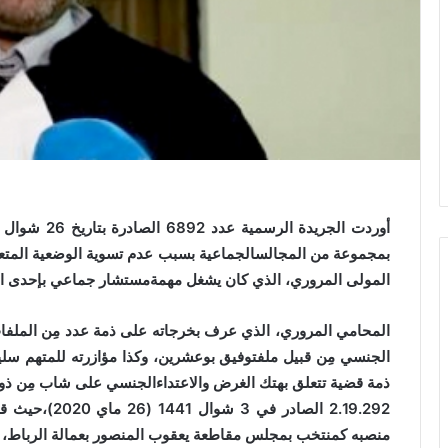
بمجموعة من المجالسالجماعية بسبب عدم تسوية الوضعية المتعلق
المولى المروري، الذي كان يشغل مهمةمستشار جماعي بإحدى المق
المحامي المروري، الذي عرف بخرجاته على ذمة عدد مِن الملفات ال
الجنسي مِن قبيل ملفتوفيق بوعشرين، وكذا مؤازرته للمتهم سلي
ذمة قضية تتعلق بهتك الغرض والاعتداءالجنسي على شاب مِن ذو
2.19.292 الصاد
منصبه كمنتخب بمجلس مقاطعة يعقوب المنصور بعمالة الرباط، لع