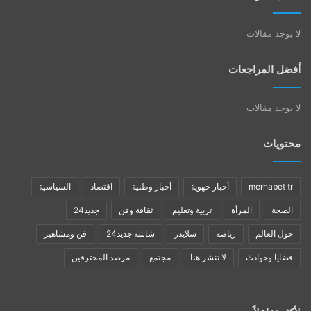
لا يوجد مقالات
أفضل المراجعات
لا يوجد مقالات
محتويات
merhabet tr
أخبار جهوية
أخبار وطنية
اقتصاد
السياسية
الصحة
المرأة
تربية وتعليم
ثقافة وفن
جديد24
حول العالم
رياضة
سلايدر
شاشة جديد24
فن ومشاهير
قضايا وحوادث
لا تنشر هنا
مجتمع
مرصد المحترفين