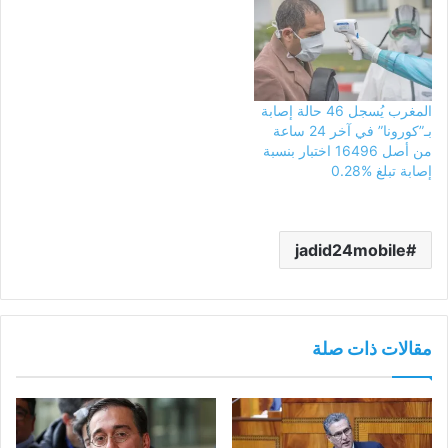
المغرب يُسجل 46 حالة إصابة
بـ”كورونا” في آخر 24 ساعة
من أصل 16496 اختبار بنسبة
إصابة تبلغ %0.28
jadid24mobile
مقالات ذات صلة