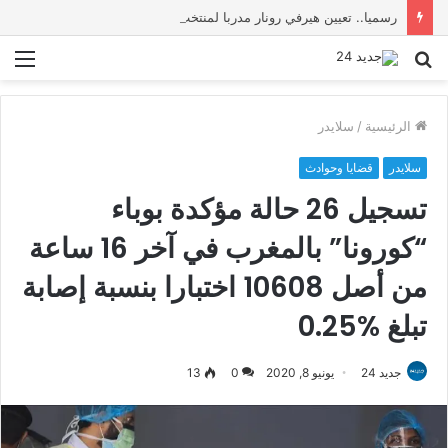
رسميا.. تعيين هيرفي رونار مدربا لمنتخب كوت ديفوار
بحث
الق
عن
الرئيسية
/
سلايدر
سلايدر
قضايا وحوادث
تسجيل 26 حالة مؤكدة بوباء
“كورونا” بالمغرب في آخر 16 ساعة
من أصل 10608 اختبارا بنسبة إصابة
تبلغ %0.25
جديد 24
يونيو 8, 2020
0
13