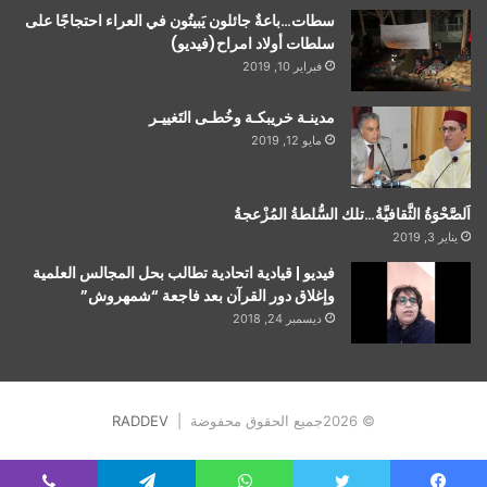
سطات…باعةٌ جائلون يَبيتُون في العراء احتجاجًا على
سلطات أولاد امراح(فيديو)
فبراير 10, 2019
مدينـة خريبكـة وخُطـى التَغييـر
مايو 12, 2019
اَلصَّحْوَةُ الثَّقافيَّةُ…تلك السُّلطةُ المُزْعجةُ
يناير 3, 2019
فيديو | قيادية اتحادية تطالب بحل المجالس العلمية
وإغلاق دور القرآن بعد فاجعة “شمهروش”
ديسمبر 24, 2018
© 2026جميع الحقوق محفوضة |
RADDEV