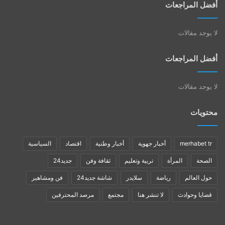
أفضل المراجعات
لا يوجد مقالات
أفضل المراجعات
لا يوجد مقالات
محتويات
merhabet tr
أخبار جهوية
أخبار وطنية
اقتصاد
السياسية
الصحة
المرأة
تربية وتعليم
ثقافة وفن
جديد24
حول العالم
رياضة
سلايدر
شاشة جديد24
فن ومشاهير
قضايا وحوادث
لا تنشر هنا
مجتمع
مرصد المحترفين