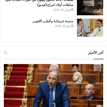
سلطات أولاد امراح(فيديو)
فبراير 10, 2019
مدينـة خريبكـة وخُطـى التَغييـر
مايو 12, 2019
آخر الأخبار