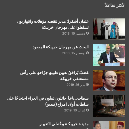
لأكثر تفاعلاً
عثمان أشقرا: مدير تنقصه مؤهلات وانتهازيون
تسلطوا على مهرجان خريبكة
ديسمبر 16, 2018
البحث عن مهرجان خريبكة المفقود
ديسمبر 15, 2018
غضبٌ يُرافقُ تعيينَ طبيبةٍ جرَّاحةٍ على رأس
مستشفى خريبكة
يناير 16, 2019
سطات…باعةٌ جائلون يَبيتُون في العراء احتجاجًا على
سلطات أولاد امراح(فيديو)
فبراير 10, 2019
مدينـة خريبكـة وخُطـى التَغييـر