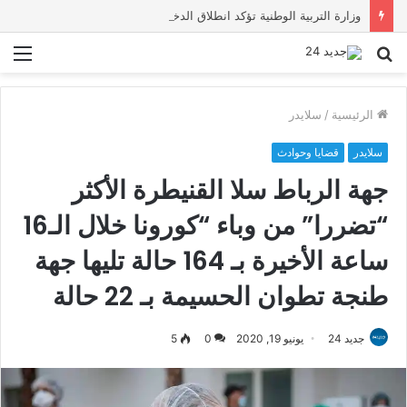
وزارة التربية الوطنية تؤكد انطلاق الدخول المدرسي 2026-2027 في موعده الرسمي
بحث
الق
عن
الرئيسية
/
سلايدر
سلايدر
قضايا وحوادث
جهة الرباط سلا القنيطرة الأكثر
“تضررا” من وباء “كورونا خلال الـ16
ساعة الأخيرة بـ 164 حالة تليها جهة
طنجة تطوان الحسيمة بـ 22 حالة
جديد 24
يونيو 19, 2020
0
5