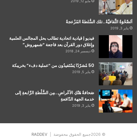
مايو 12, 2019
اَلصَّحْوَةُ الثَّقافيَّةُ…تلك السُّلطةُ المُزْعجةُ
يناير 3, 2019
فيديو | قيادية اتحادية تطالب بحل المجالس العلمية
وإغلاق دور القرآن بعد فاجعة “شمهروش”
ديسمبر 24, 2018
50 مُشرّدًا يَسْتَفيدُون من “عملية دفء” بخريبكة
يناير 5, 2019
صَحافةُ هَتْكِ الأعْراضِ…مِن السُّلْطةِ الرِّابعةِ إلى
خدمة الجهة الدّافعةِ
يناير 3, 2019
© 2026جميع الحقوق محفوضة |
RADDEV