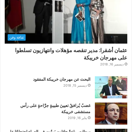
ثقافة وفن
عثمان أشقرا: مدير تنقصه مؤهلات وانتهازيون تسلطوا
على مهرجان خريبكة
ديسمبر 16, 2018
البحث عن مهرجان خريبكة المفقود
ديسمبر 15, 2018
غضبٌ يُرافقُ تعيينَ طبيبةٍ جرَّاحةٍ على رأس
مستشفى خريبكة
يناير 16, 2019
سطات…باعةٌ جائلون يَبيتُون في العراء احتجاجًا على